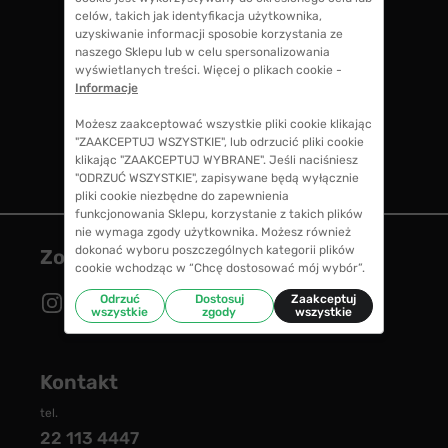
kosztów przy zakupie okularów, także koszty
celów, takich jak identyfikacja użytkownika,
soczewek okularowych!
uzyskiwanie informacji sposobie korzystania ze
naszego Sklepu lub w celu spersonalizowania
wyświetlanych treści. Więcej o plikach cookie -
Informacje
CENY NIŻSZE NIŻ W SALONIE
Możesz zaakceptować wszystkie pliki cookie klikając
w porównaniu ze średnimi cenami okularów w
"ZAAKCEPTUJ WSZYSTKIE", lub odrzucić pliki cookie
salonie optycznym zaoszczędzisz nawet do
klikając "ZAAKCEPTUJ WYBRANE". Jeśli naciśniesz
70%
"ODRZUĆ WSZYSTKIE", zapisywane będą wyłącznie
pliki cookie niezbędne do zapewnienia
funkcjonowania Sklepu, korzystanie z takich plików
nie wymaga zgody użytkownika. Możesz również
dokonać wyboru poszczególnych kategorii plików
Zostań z nami
cookie wchodząc w “Chcę dostosować mój wybór”.
Odrzuć
Dostosuj
Zaakceptuj
wszystkie
zgody
wszystkie
Kontakt
tel.
22 113 4447