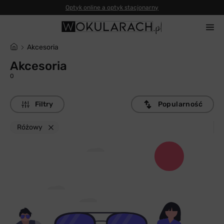
Optyk online a optyk stacjonarny
Akcesoria
Akcesoria
0
Filtry
Popularność
Różowy