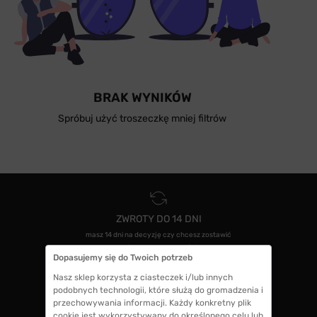
BRAK WYNIKÓW
Spróbuj użyć troszeczkę mniej filtrów
ZWROTY DO 14 DNI
masz 14 dni na decyzję czy chcesz zostawić
swoje okulary czy zwrócisz
Dopasujemy się do Twoich potrzeb
Nasz sklep korzysta z ciasteczek i/lub innych
podobnych technologii, które służą do gromadzenia i
GWARANCJA 100% ZWROTU
przechowywania informacji. Każdy konkretny plik
jeśli zakup Ci nie odpowiada zwrócimy 100%
cookie jest wykorzystywany do określonego celu lub