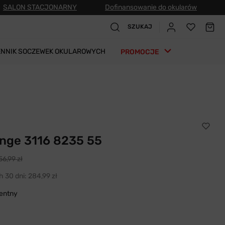
SALON STACJONARNY
Dofinansowanie do okularów
SZUKAJ
ENNIK SOCZEWEK OKULAROWYCH
PROMOCJE
nge 3116 8235 55
56,99 zł
h 30 dni:
284,99 zł
entny