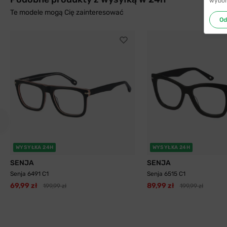
wybór
Te modele mogą Cię zainteresować
Od
WYSYŁKA 24H
WYSYŁKA 24H
SENJA
SENJA
Senja 6491 C1
Senja 6515 C1
69,99 zł
89,99 zł
199,99 zł
199,99 zł