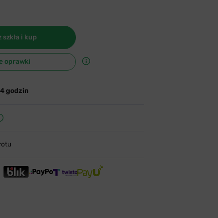
 szkła i kup
e oprawki
24 godzin
rotu