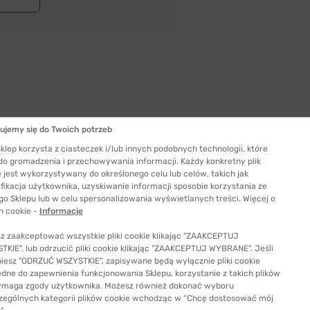
ujemy się do Twoich potrzeb
klep korzysta z ciasteczek i/lub innych podobnych technologii, które
 do gromadzenia i przechowywania informacji. Każdy konkretny plik
 jest wykorzystywany do określonego celu lub celów, takich jak
fikacja użytkownika, uzyskiwanie informacji sposobie korzystania ze
Szerokość szkła
go Sklepu lub w celu spersonalizowania wyświetlanych treści. Więcej o
55 mm
h cookie -
Informacje
ć odpowiedni rozmiar
z zaakceptować wszystkie pliki cookie klikając "ZAAKCEPTUJ
KIE", lub odrzucić pliki cookie klikając "ZAAKCEPTUJ WYBRANE". Jeśli
niesz "ODRZUĆ WSZYSTKIE", zapisywane będą wyłącznie pliki cookie
ędne do zapewnienia funkcjonowania Sklepu, korzystanie z takich plików
ymaga zgody użytkownika. Możesz również dokonać wyboru
zególnych kategorii plików cookie wchodząc w “Chcę dostosować mój