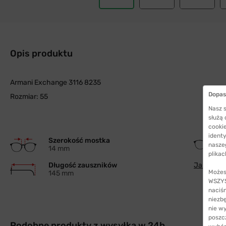
Opis produktu
Armani Exchange 3116 8235
Dopas
Rozmiar: 55
Nasz s
służą
cookie
identy
Szerokość mostka
nasze
14 mm
plikac
Długość zauszników
Jak wybra
Możes
145 mm
WSZYST
naciś
niezb
nie w
poszc
Podobne produkty z wysyłką w 24h