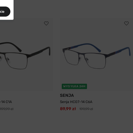
kie
WYSYŁKA 24H
SENJA
-14 C1A
Senja HC07-14 C6A
89,99 zł
199,99 zł
199,99 zł