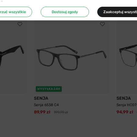
”.
rzuć wszystkie
Dostosuj zgody
Zaakceptuj wszyst
WYSYŁKA 24H
SENJA
SENJA
Senja 6538 C4
Senja HC07
89,99 zł
94,99 zł
199,99 zł