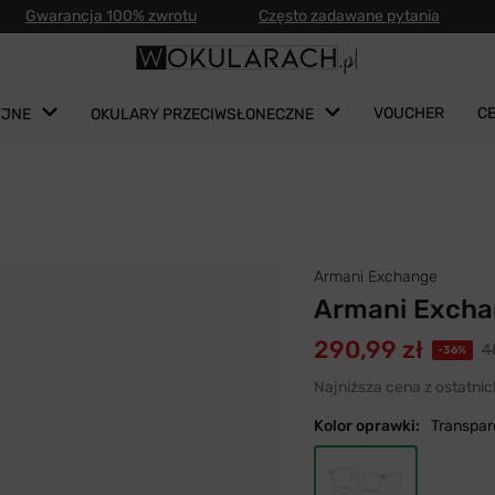
Gwarancja 100% zwrotu
Często zadawane pytania
VOUCHER
C
YJNE
OKULARY PRZECIWSŁONECZNE
Armani Exchange
Armani Excha
290,99 zł
4
-36%
Najniższa cena z ostatnic
Kolor oprawki:
Transpar