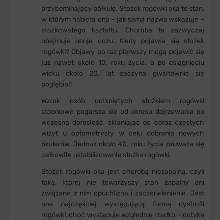
przypominający półkulę. Stożek rogówki oka to stan,
w którym nabiera ona – jak sama nazwa wskazuje –
stożkowatego kształtu. Choroba ta zazwyczaj
obejmuje oboje oczu. Kiedy pojawia się stożek
rogówki? Objawy po raz pierwszy mogą pojawić się
już nawet około 10. roku życia, a po osiągnięciu
wieku około 20. lat zaczyna gwałtownie się
pogłębiać.
Wzrok osób dotkniętych stożkiem rogówki
stopniowo pogarsza się od okresu dojrzewania po
wczesną dorosłość, skłaniając do coraz częstych
wizyt u optometrysty w celu dobrania nowych
okularów. Jednak około 40. roku życia zauważa się
całkowite ustabilizowanie stożka rogówki.
Stożek rogówki oka jest chorobą niezapalną, czyli
taką, której nie towarzyszy stan zapalny ani
związane z nim opuchlizna i zaczerwienienie. Jest
ona najczęściej występującą formą dystrofii
rogówki, choć występuje względnie rzadko – dotyka