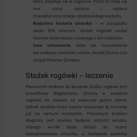
który znajduje się w rogówce. Przez to staje się
ona coraz cieńsza i nabiera
charakterystycznego, stożkowatego kształtu.
Rodzinna historia choroby
– w przypadku
około 10% chorych, stożek rogówki został
również stwierdzony u jednego z ich rodziców.
Inne schorzenia
, takie jak zwyrodnienie
barwnikowe siatkówki, astma, zespół Downa czy
zespół Ehlersa-Danlosa.
Stożek rogówki – leczenie
Pierwszym krokiem do leczenia stożka rogówki jest
prawidłowa diagnostyka. Zmiany w anatomii
rogówki nie zawsze są widoczne gołym okiem,
jednak okulista może często rozpoznać tę chorobę
już po samym wywiadzie. Pierwszym krokiem
diagnozy jest zawsze badanie ostrości wzroku,
którego wyniki będą służyć do oceny
zaawansowania choroby, a następnie powinny