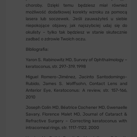
choroby. Dzięki temu będziesz miał również
możliwość dodatkowej korekty wzroku za pomocą
lasera lub soczewek. Jeśli zauważyłeś u siebie
niepokojące objawy, jak najszybciej udaj się do
okulisty – tylko tak będziesz w stanie skutecznie
zadbać o zdrowie Twoich oczu.
Bibliografia:
Yaron S. Rabinowitz MD, Survey of Ophthalmology –
keratoconus, str. 297-319, 1998
Miguel Romero-Jiménez, Jacinto Santodomingo-
Rubido, James S. Wolffsohn, Contact Lens and
Anterior Eye, Keratoconus: A review, str. 157-166,
2010
Joseph Colin MD, Béatrice Cochener MD, Gwenaelle
Savary, Florence Malet MD, Journal of Cataract &
Refractive Surgery – Correcting keratoconus with
intracorneal rings, str. 1117-1122, 2000