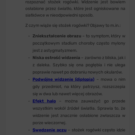
rozpoznać stożek rogówki. Widzenie jest bowiem
osłabione przez światło, które jest ogniskowane na
siatkówce w nieodpowiedni sposób.
Z czym wiąże się stożek rogówki? Objawy to m.in.:
Zniekształcenie obrazu
– to symptom, który w
początkowym stadium choroby często mylony
jest z astygmatyzmem.
Niska ostrość widzenia
– zarówno z bliska, jak i
z daleka. Szybko się ona pogłębia i nie ulega
poprawie nawet po dobraniu nowych okularów.
Podwójne widzenie (diplopia)
– mowa o nim
gdy przedmiot, na który patrzysz, rozszczepia
się w dwa lub nawet więcej obrazów.
Efekt halo
– można zauważyć go przede
wszystkim wokół źródeł światła. Sprawia to, że
widzenie jest znacznie osłabione zwłaszcza w
porze wieczornej.
Swędzenie oczu
– stożek rogówki często idzie