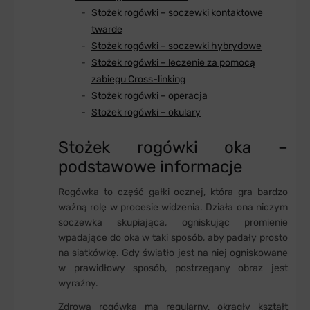
Stożek rogówki – soczewki kontaktowe
twarde
Stożek rogówki – soczewki hybrydowe
Stożek rogówki – leczenie za pomocą
zabiegu Cross-linking
Stożek rogówki – operacja
Stożek rogówki – okulary
Stożek rogówki oka –
podstawowe informacje
Rogówka to część gałki ocznej, która gra bardzo
ważną rolę w procesie widzenia. Działa ona niczym
soczewka skupiająca, ogniskując promienie
wpadające do oka w taki sposób, aby padały prosto
na siatkówkę. Gdy światło jest na niej ogniskowane
w prawidłowy sposób, postrzegany obraz jest
wyraźny.
Zdrowa rogówka ma regularny, okrągły kształt