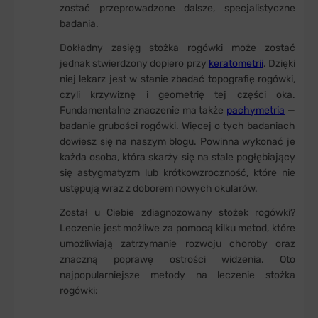
zostać przeprowadzone dalsze, specjalistyczne
badania.
Dokładny zasięg stożka rogówki może zostać
jednak stwierdzony dopiero przy
keratometrii
. Dzięki
niej lekarz jest w stanie zbadać topografię rogówki,
czyli krzywiznę i geometrię tej części oka.
Fundamentalne znaczenie ma także
pachymetria
—
badanie grubości rogówki. Więcej o tych badaniach
dowiesz się na naszym blogu. Powinna wykonać je
każda osoba, która skarży się na stale pogłębiający
się astygmatyzm lub krótkowzroczność, które nie
ustępują wraz z doborem nowych okularów.
Został u Ciebie zdiagnozowany stożek rogówki?
Leczenie jest możliwe za pomocą kilku metod, które
umożliwiają zatrzymanie rozwoju choroby oraz
znaczną poprawę ostrości widzenia. Oto
najpopularniejsze metody na leczenie stożka
rogówki: