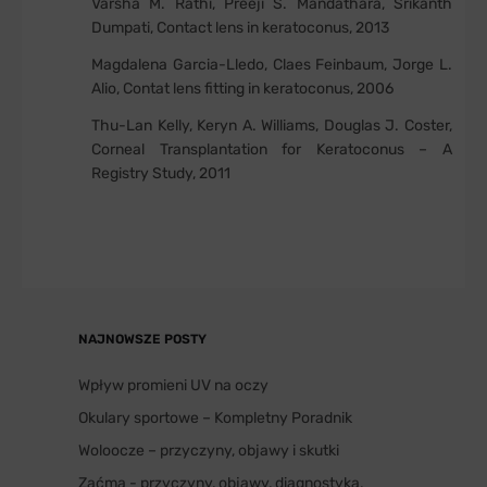
Varsha M. Rathi, Preeji S. Mandathara, Srikanth
Dumpati, Contact lens in keratoconus, 2013
Magdalena Garcia-Lledo, Claes Feinbaum, Jorge L.
Alio, Contat lens fitting in keratoconus, 2006
Thu-Lan Kelly, Keryn A. Williams, Douglas J. Coster,
Corneal Transplantation for Keratoconus – A
Registry Study, 2011
NAJNOWSZE POSTY
Wpływ promieni UV na oczy
Okulary sportowe – Kompletny Poradnik
Woloocze – przyczyny, objawy i skutki
Zaćma - przyczyny, objawy, diagnostyka,