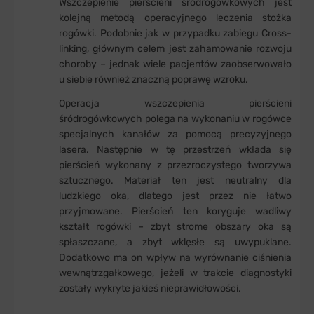
Wszczepienie pierścieni śródrogówkowych jest
kolejną metodą operacyjnego leczenia stożka
rogówki. Podobnie jak w przypadku zabiegu Cross-
linking, głównym celem jest zahamowanie rozwoju
choroby – jednak wiele pacjentów zaobserwowało
u siebie również znaczną poprawę wzroku.
Operacja wszczepienia pierścieni
śródrogówkowych polega na wykonaniu w rogówce
specjalnych kanałów za pomocą precyzyjnego
lasera. Następnie w tę przestrzeń wkłada się
pierścień wykonany z przezroczystego tworzywa
sztucznego. Materiał ten jest neutralny dla
ludzkiego oka, dlatego jest przez nie łatwo
przyjmowane. Pierścień ten koryguje wadliwy
kształt rogówki – zbyt strome obszary oka są
spłaszczane, a zbyt wklęsłe są uwypuklane.
Dodatkowo ma on wpływ na wyrównanie ciśnienia
wewnątrzgałkowego, jeżeli w trakcie diagnostyki
zostały wykryte jakieś nieprawidłowości.