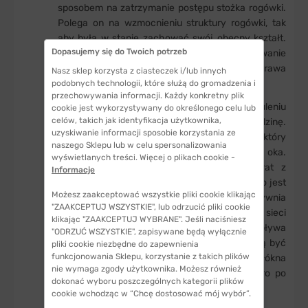
sposobem na zatrzymanie postępu stożka rogówki.
Polega on na wzmocnieniu struktury rogówki, tak
aby była w stanie zachować swój obecny kształt.
Dopasujemy się do Twoich potrzeb
Głównym celem zabiegu jest ustabilizowanie
choroby, jednak możliwa jest również poprawa
Nasz sklep korzysta z ciasteczek i/lub innych
ostrości wzroku.
podobnych technologii, które służą do gromadzenia i
przechowywania informacji. Każdy konkretny plik
Siatkowanie rogówki odbywa się w znieczuleniu
cookie jest wykorzystywany do określonego celu lub
celów, takich jak identyfikacja użytkownika,
miejscowym i trwa maksymalnie godzinę.
uzyskiwanie informacji sposobie korzystania ze
Pierwszym krokiem jest usunięcie nabłonka, który
naszego Sklepu lub w celu spersonalizowania
znajduje się na zewnątrz przedniej części oka.
wyświetlanych treści. Więcej o plikach cookie -
Następnie na rogówkę nakłada się preparat z
Informacje
witaminą B2. Gdy już nasiąknie roztworem, oko jest
Możesz zaakceptować wszystkie pliki cookie klikając
potraktowane promieniowaniem UV-A. Uaktywnia
"ZAAKCEPTUJ WSZYSTKIE", lub odrzucić pliki cookie
ono witaminę B2, która wzmacnia istniejące sieci
klikając "ZAAKCEPTUJ WYBRANE". Jeśli naciśniesz
włókien kolagenowych w rogówce, a także wpływa
"ODRZUĆ WSZYSTKIE", zapisywane będą wyłącznie
na utworzenie nowych. Pierwsze efekty mogą być
pliki cookie niezbędne do zapewnienia
funkcjonowania Sklepu, korzystanie z takich plików
zauważalne już po kilku tygodniach, jednak włókna
nie wymaga zgody użytkownika. Możesz również
w rogówce są w pełni przebudowane dopiero po
dokonać wyboru poszczególnych kategorii plików
sześciu miesiącach.
cookie wchodząc w “Chcę dostosować mój wybór”.