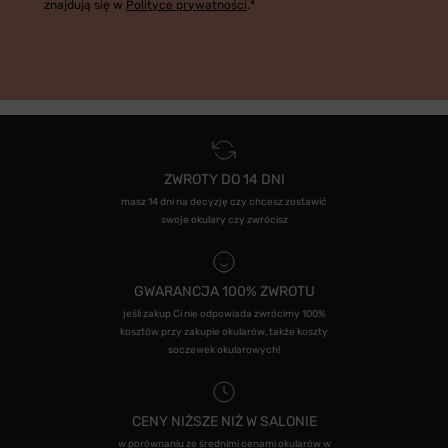
znajdują się w
Polityce prywatności
.*
ZWROTY DO 14 DNI
masz 14 dni na decyzję czy chcesz zostawić
swoje okulary czy zwrócisz
GWARANCJA 100% ZWROTU
jeśli zakup Ci nie odpowiada zwrócimy 100%
kosztów przy zakupie okularów, także koszty
soczewek okularowych!
CENY NIŻSZE NIŻ W SALONIE
w porównaniu ze średnimi cenami okularów w