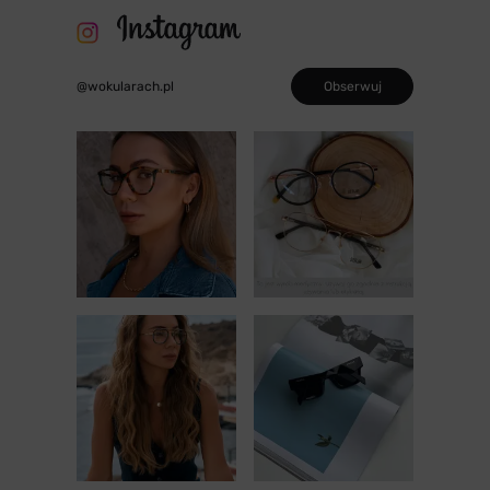
Obserwuj
@wokularach.pl