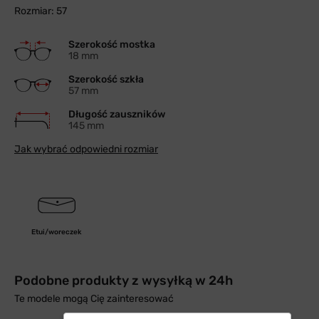
Rozmiar: 57
Szerokość mostka
18 mm
Szerokość szkła
57 mm
Długość zauszników
145 mm
Jak wybrać odpowiedni rozmiar
Etui/woreczek
Podobne produkty z wysyłką w 24h
Te modele mogą Cię zainteresować