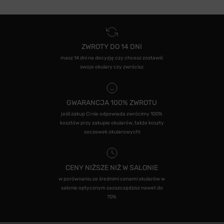
ZWROTY DO 14 DNI
masz 14 dni na decyzję czy chcesz zostawić
swoje okulary czy zwrócisz
GWARANCJA 100% ZWROTU
jeśli zakup Ci nie odpowiada zwrócimy 100%
kosztów przy zakupie okularów, także koszty
soczewek okularowych!
CENY NIŻSZE NIŻ W SALONIE
w porównaniu ze średnimi cenami okularów w
salonie optycznym zaoszczędzisz nawet do
70%