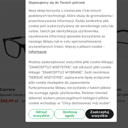
Dopasujemy się do Twoich potrzeb
Nasz sklep korzysta z ciasteczek i/lub innych
podobnych technologii, które służą do gromadzenia i
przechowywania informacji. Każdy konkretny plik
cookie jest wykorzystywany do określonego celu lub
celów, takich jak identyfikacja użytkownika,
uzyskiwanie informacji sposobie korzystania ze
naszego Sklepu lub w celu spersonalizowania
wyświetlanych treści. Więcej o plikach cookie -
Informacje
Możesz zaakceptować wszystkie pliki cookie klikając
"ZAAKCEPTUJ WSZYSTKIE", lub odrzucić pliki cookie
klikając "ZAAKCEPTUJ WYBRANE". Jeśli naciśniesz
"ODRZUĆ WSZYSTKIE", zapisywane będą wyłącznie
pliki cookie niezbędne do zapewnienia
funkcjonowania Sklepu, korzystanie z takich plików
Carrera
Emporio Armani
nie wymaga zgody użytkownika. Możesz również
Oprawki Carrera CA/K 8834 SUB 56
Emporio Armani 1041 30
dokonać wyboru poszczególnych kategorii plików
302,99 zł
447,99 zł
544,99 zł
646,99 zł
cookie wchodząc w “Chcę dostosować mój wybór”.
Odrzuć
Dostosuj
Zaakceptuj
wszystkie
zgody
wszystkie