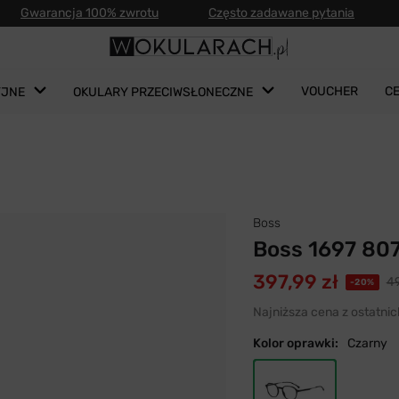
Gwarancja 100% zwrotu
Często zadawane pytania
VOUCHER
C
YJNE
OKULARY PRZECIWSŁONECZNE
Boss
Boss 1697 80
397,99 zł
49
-20%
Najniższa cena z ostatnic
Kolor oprawki:
Czarny