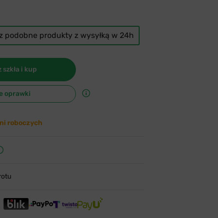
cz podobne produkty z wysyłką w 24h
 szkła i kup
e oprawki
ni roboczych
rotu