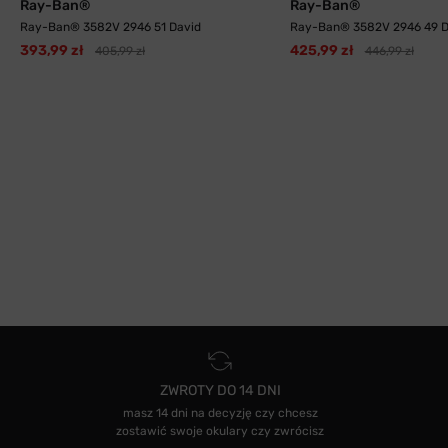
Ray-Ban®
Ray-Ban®
Ray-Ban® 3582V 2946 51 David
Ray-Ban® 3582V 2946 49 D
393,99 zł
425,99 zł
405,99 zł
446,99 zł
ZWROTY DO 14 DNI
masz 14 dni na decyzję czy chcesz
zostawić swoje okulary czy zwrócisz