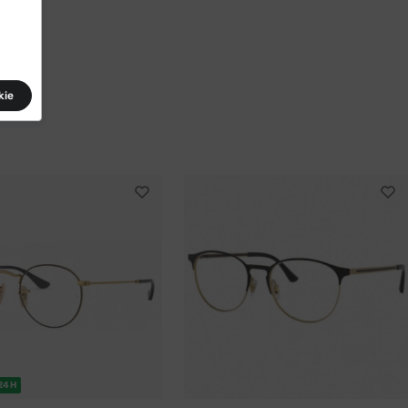
kie
24H