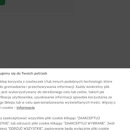
ujemy się do Twoich potrzeb
Szerokość szkła
klep korzysta z ciasteczek i/lub innych podobnych technologii, które
50 mm
 do gromadzenia i przechowywania informacji. Każdy konkretny plik
 jest wykorzystywany do określonego celu lub celów, takich jak
ć odpowiedni rozmiar
fikacja użytkownika, uzyskiwanie informacji sposobie korzystania ze
go Sklepu lub w celu spersonalizowania wyświetlanych treści. Więcej o
h cookie -
Informacje
z zaakceptować wszystkie pliki cookie klikając "ZAAKCEPTUJ
KIE", lub odrzucić pliki cookie klikając "ZAAKCEPTUJ WYBRANE". Jeśli
niesz "ODRZUĆ WSZYSTKIE", zapisywane będą wyłącznie pliki cookie