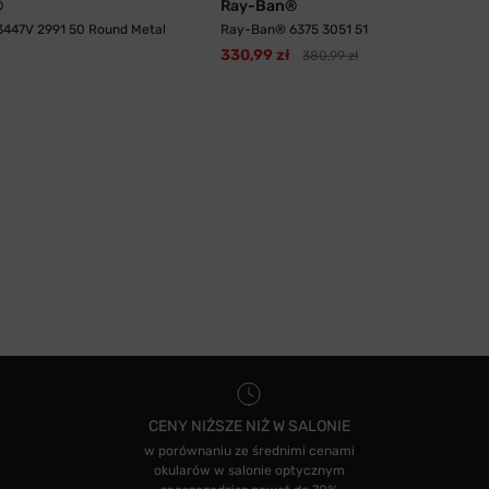
®
Ray-Ban®
447V 2991 50 Round Metal
Ray-Ban® 6375 3051 51
330,99 zł
380,99 zł
CENY NIŻSZE NIŻ W SALONIE
w porównaniu ze średnimi cenami
okularów w salonie optycznym