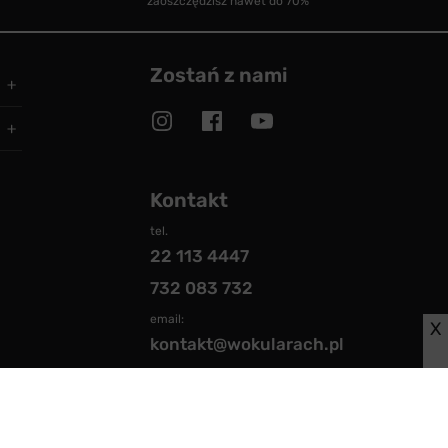
zaoszczędzisz nawet do 70%
Zostań z nami
Kontakt
tel.
22 113 4447
732 083 732
email:
X
kontakt@wokularach.pl