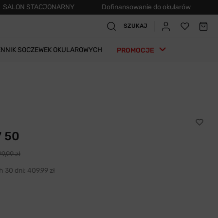
SALON STACJONARNY
Dofinansowanie do okularów
SZUKAJ
ENNIK SOCZEWEK OKULAROWYCH
PROMOCJE
7 50
9,99 zł
h 30 dni:
409,99 zł