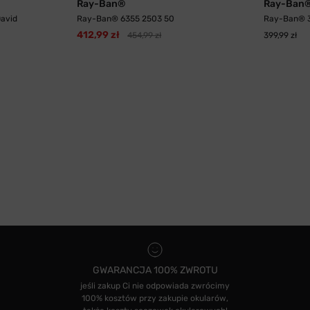
Ray-Ban®
Ray-Ban
avid
Ray-Ban® 6355 2503 50
Ray-Ban® 3
412,99 zł
454,99 zł
399,99 zł
GWARANCJA 100% ZWROTU
jeśli zakup Ci nie odpowiada zwrócimy
100% kosztów przy zakupie okularów,