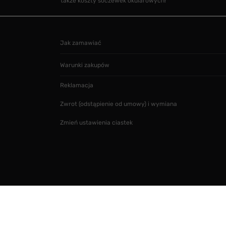
także koszty soczewek okularowych!
Jak zamawiać
Warunki zakupów
Reklamacja
Zwrot (odstąpienie od umowy) i wymiana
Zmień ustawienia ciastek
Projekt i realizacja
SMARTMAGE