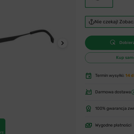
Nie czekaj! Zoba
Dobierz
Kup sam
Termin wysyłki:
14 d
Darmowa dostawa
100% gwarancja zw
Wygodne płatności
rz