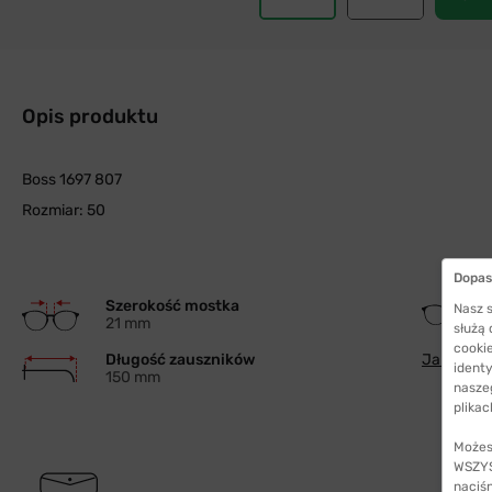
Opis produktu
Boss 1697 807
Rozmiar: 50
Dopas
Szerokość mostka
Nasz s
21 mm
służą
cookie
Długość zauszników
Jak wybra
identy
150 mm
nasze
plikac
Możes
WSZYST
naciś