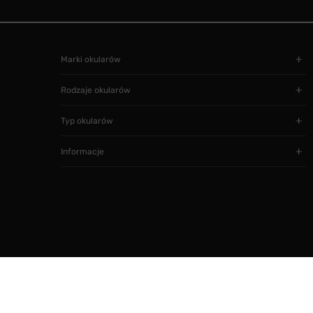
Marki okularów
Rodzaje okularów
Typ okularów
Informacje