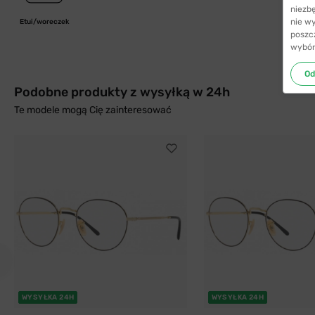
niezb
nie w
Etui/woreczek
poszc
wybór
Od
Podobne produkty z wysyłką w 24h
Te modele mogą Cię zainteresować
WYSYŁKA 24H
WYSYŁKA 24H