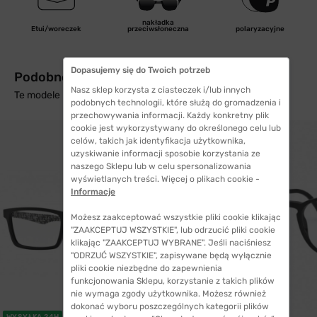
nakładka
Etui/woreczek
przeciwsłoneczna
polaryzacyjne
Dopasujemy się do Twoich potrzeb
Podobne produkty z wysyłką w 24h
Nasz sklep korzysta z ciasteczek i/lub innych
Te modele mogą Cię zainteresować
podobnych technologii, które służą do gromadzenia i
przechowywania informacji. Każdy konkretny plik
cookie jest wykorzystywany do określonego celu lub
celów, takich jak identyfikacja użytkownika,
uzyskiwanie informacji sposobie korzystania ze
naszego Sklepu lub w celu spersonalizowania
wyświetlanych treści. Więcej o plikach cookie -
Informacje
Możesz zaakceptować wszystkie pliki cookie klikając
"ZAAKCEPTUJ WSZYSTKIE", lub odrzucić pliki cookie
klikając "ZAAKCEPTUJ WYBRANE". Jeśli naciśniesz
"ODRZUĆ WSZYSTKIE", zapisywane będą wyłącznie
pliki cookie niezbędne do zapewnienia
funkcjonowania Sklepu, korzystanie z takich plików
nie wymaga zgody użytkownika. Możesz również
dokonać wyboru poszczególnych kategorii plików
WYSYŁKA 24H
WYSYŁKA 24H