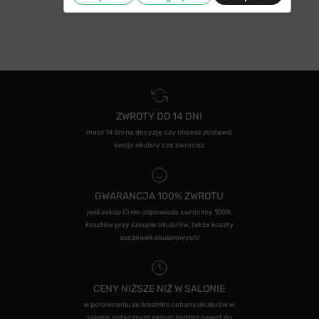
ZWROTY DO 14 DNI
masz 14 dni na decyzję czy chcesz zostawić
swoje okulary czy zwrócisz
GWARANCJA 100% ZWROTU
jeśli zakup Ci nie odpowiada zwrócimy 100%
kosztów przy zakupie okularów, także koszty
soczewek okularowych!
CENY NIŻSZE NIŻ W SALONIE
w porównaniu ze średnimi cenami okularów w
salonie optycznym zaoszczędzisz nawet do