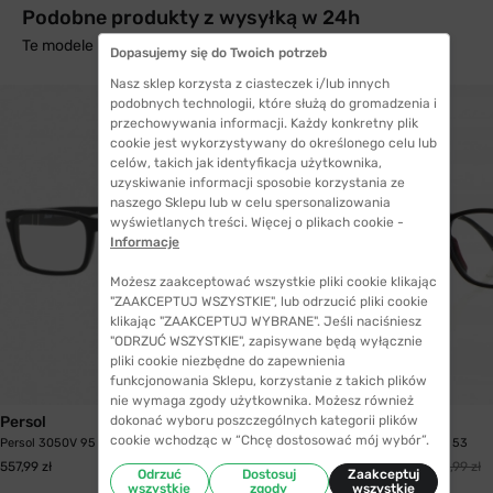
Podobne produkty z wysyłką w 24h
Te modele mogą Cię zainteresować
Dopasujemy się do Twoich potrzeb
Nasz sklep korzysta z ciasteczek i/lub innych
podobnych technologii, które służą do gromadzenia i
przechowywania informacji. Każdy konkretny plik
cookie jest wykorzystywany do określonego celu lub
celów, takich jak identyfikacja użytkownika,
uzyskiwanie informacji sposobie korzystania ze
naszego Sklepu lub w celu spersonalizowania
wyświetlanych treści. Więcej o plikach cookie -
Informacje
Możesz zaakceptować wszystkie pliki cookie klikając
"ZAAKCEPTUJ WSZYSTKIE", lub odrzucić pliki cookie
klikając "ZAAKCEPTUJ WYBRANE". Jeśli naciśniesz
"ODRZUĆ WSZYSTKIE", zapisywane będą wyłącznie
pliki cookie niezbędne do zapewnienia
funkcjonowania Sklepu, korzystanie z takich plików
WYSYŁKA 24H
nie wymaga zgody użytkownika. Możesz również
dokonać wyboru poszczególnych kategorii plików
Persol
Fendi
cookie wchodząc w “Chcę dostosować mój wybór”.
Persol 3050V 95 55
Fendi M0004 003 53
494,99 zł
557,99 zł
631,99 zł
Odrzuć
Dostosuj
Zaakceptuj
wszystkie
zgody
wszystkie