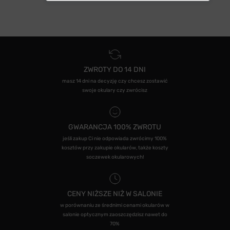
ZWROTY DO 14 DNI
masz 14 dni na decyzję czy chcesz zostawić
swoje okulary czy zwrócisz
GWARANCJA 100% ZWROTU
jeśli zakup Ci nie odpowiada zwrócimy 100%
kosztów przy zakupie okularów, także koszty
soczewek okularowych!
CENY NIŻSZE NIŻ W SALONIE
w porównaniu ze średnimi cenami okularów w
salonie optycznym zaoszczędzisz nawet do
70%