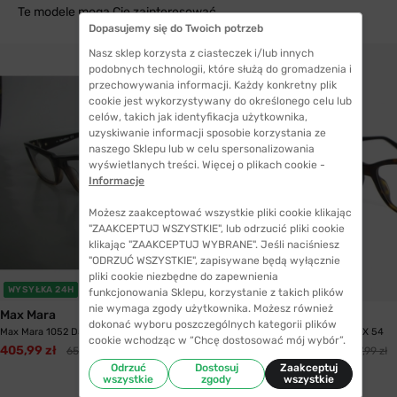
Te modele mogą Cię zainteresować
Dopasujemy się do Twoich potrzeb
Nasz sklep korzysta z ciasteczek i/lub innych
podobnych technologii, które służą do gromadzenia i
przechowywania informacji. Każdy konkretny plik
cookie jest wykorzystywany do określonego celu lub
celów, takich jak identyfikacja użytkownika,
uzyskiwanie informacji sposobie korzystania ze
naszego Sklepu lub w celu spersonalizowania
wyświetlanych treści. Więcej o plikach cookie -
Informacje
Możesz zaakceptować wszystkie pliki cookie klikając
"ZAAKCEPTUJ WSZYSTKIE", lub odrzucić pliki cookie
klikając "ZAAKCEPTUJ WYBRANE". Jeśli naciśniesz
"ODRZUĆ WSZYSTKIE", zapisywane będą wyłącznie
pliki cookie niezbędne do zapewnienia
WYSYŁKA 24H
funkcjonowania Sklepu, korzystanie z takich plików
nie wymaga zgody użytkownika. Możesz również
Max Mara
Max Mara
dokonać wyboru poszczególnych kategorii plików
Max Mara 1052 D5N 52
Max Mara 1263 KVX 54
cookie wchodząc w “Chcę dostosować mój wybór”.
405,99 zł
384,99 zł
658,99 zł
557,99 zł
Odrzuć
Dostosuj
Zaakceptuj
wszystkie
zgody
wszystkie