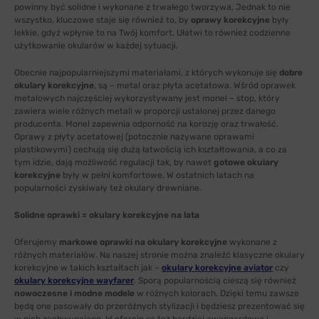
powinny być solidne i wykonane z trwałego tworzywa, Jednak to nie
wszystko, kluczowe staje się również to, by
oprawy korekcyjne
były
lekkie, gdyż wpłynie to na Twój komfort. Ułatwi to również codzienne
użytkowanie okularów w każdej sytuacji.
Obecnie najpopularniejszymi materiałami, z których wykonuje się
dobre
okulary korekcyjne
, są – metal oraz płyta acetatowa. Wśród oprawek
metalowych najczęściej wykorzystywany jest monel – stop, który
zawiera wiele różnych metali w proporcji ustalonej przez danego
producenta. Monel zapewnia odporność na korozję oraz trwałość.
Oprawy z płyty acetatowej (potocznie nazywane oprawami
plastikowymi) cechują się dużą łatwością ich kształtowania, a co za
tym idzie, dają możliwość regulacji tak, by nawet
gotowe okulary
korekcyjne
były w pełni komfortowe. W ostatnich latach na
popularności zyskiwały też okulary drewniane.
Solidne oprawki = okulary korekcyjne na lata
Oferujemy
markowe oprawki na okulary korekcyjne
wykonane z
różnych materiałów. Na naszej stronie można znaleźć klasyczne okulary
korekcyjne w takich kształtach jak –
okulary korekcyjne aviator
czy
okulary korekcyjne wayfarer
. Sporą popularnością cieszą się również
nowoczesne i modne modele
w różnych kolorach. Dzięki temu zawsze
będą one pasowały do przeróżnych stylizacji i będziesz prezentować się