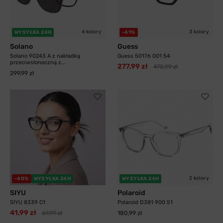
4 kolory
3 kolory
WYSYŁKA 24H
-41%
Solano
Guess
Solano 90243 A z nakładką
Guess 50176 001 54
przeciwsłoneczną z...
277,99 zł
470,99 zł
299,99 zł
2 kolory
-40%
WYSYŁKA 24H
WYSYŁKA 24H
SIYU
Polaroid
SIYU 8339 C1
Polaroid D381 900 51
41,99 zł
69,99 zł
180,99 zł