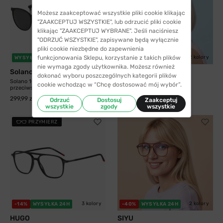
Możesz zaakceptować wszystkie pliki cookie klikając
"ZAAKCEPTUJ WSZYSTKIE", lub odrzucić pliki cookie
klikając "ZAAKCEPTUJ WYBRANE". Jeśli naciśniesz
"ODRZUĆ WSZYSTKIE", zapisywane będą wyłącznie
pliki cookie niezbędne do zapewnienia
funkcjonowania Sklepu, korzystanie z takich plików
5 kolorów
2 kolory
WYSYŁKA 24H
-40%
WYSYŁKA 24H
nie wymaga zgody użytkownika. Możesz również
Solano
SIYU
dokonać wyboru poszczególnych kategorii plików
Solano 10204 B z nakładką
SIYU 1990 C1
cookie wchodząc w “Chcę dostosować mój wybór”.
przeciwsłoneczną z...
41,99 zł
69,99 zł
299,99 zł
Odrzuć
Dostosuj
Zaakceptuj
wszystkie
zgody
wszystkie
PRZYMIERZ
3 kolory
2 kolory
-14%
WYSYŁKA 24H
-40%
WYSYŁKA 24H
HUGO
SIYU