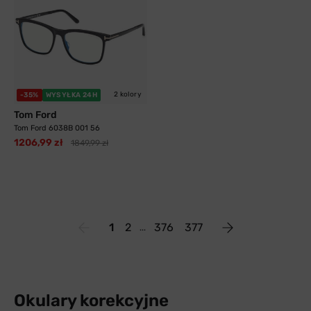
2 kolory
-35%
WYSYŁKA 24H
Tom Ford
Tom Ford 6038B 001 56
1206,99 zł
1849,99 zł
1
2
376
377
Okulary korekcyjne