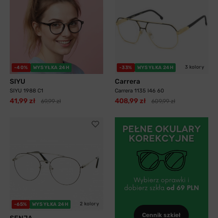
3 kolory
-40%
WYSYŁKA 24H
-33%
WYSYŁKA 24H
SIYU
Carrera
SIYU 1988 C1
Carrera 1135 I46 60
41,99 zł
408,99 zł
69,99 zł
609,99 zł
2 kolory
-65%
WYSYŁKA 24H
Cennik szkieł