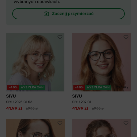
wybranych oprawkach.
Zacznij przymierzać
2 kolory
-40%
WYSYŁKA 24H
-40%
WYSYŁKA 24H
SIYU
SIYU
SIYU 2025 C1 56
SIYU 207 C1
41,99 zł
41,99 zł
69,99 zł
69,99 zł