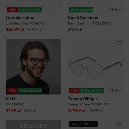
4 kolory
-23%
WYSYŁKA 24H
WYSYŁKA 24H
Love Moschino
David Beckham
Love Moschino 615 807 54
David Beckham 7103 LOJ 57
236,99 zł
305,99 zł
670,99 zł
2 kolory
-40%
WYSYŁKA 24H
-15%
WYSYŁKA 24H
SIYU
Tommy Hilfiger
SIYU 8427 C1
Tommy Hilfiger 1962 DDB 55
41,99 zł
379,99 zł
69,99 zł
447,99 zł
PRZYMIERZ