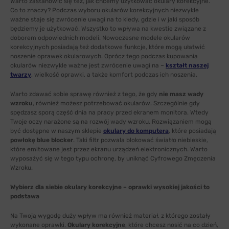
Warto zastanowić się też, jak chcemy użytkować okulary korekcyjne.
Co to znaczy? Podczas wyboru okularów korekcyjnych niezwykle
ważne staje się zwrócenie uwagi na to kiedy, gdzie i w jaki sposób
będziemy je użytkować. Wszystko to wpływa na kwestie związane z
doborem odpowiednich modeli. Nowoczesne modele okularów
korekcyjnych posiadają też dodatkowe funkcje, które mogą ułatwić
noszenie oprawek okularowych. Oprócz tego podczas kupowania
okularów niezwykle ważne jest zwrócenie uwagi na –
kształt naszej
twarzy
, wielkość oprawki, a także komfort podczas ich noszenia.
Warto zdawać sobie sprawę również z tego, że gdy
nie masz wady
wzroku
, również możesz potrzebować okularów. Szczególnie gdy
spędzasz sporą część dnia na pracy przed ekranem monitora. Wtedy
Twoje oczy narażone są na rozwój wady wzroku. Rozwiązaniem mogą
być dostępne w naszym sklepie
okulary do komputera
, które posiadają
powłokę blue blocker
. Taki filtr pozwala blokować światło niebieskie,
które emitowane jest przez ekranu urządzeń elektronicznych. Warto
wyposażyć się w tego typu ochronę, by uniknąć Cyfrowego Zmęczenia
Wzroku.
Wybierz dla siebie okulary korekcyjne – oprawki wysokiej jakości to
podstawa
Na Twoją wygodę duży wpływ ma również materiał, z którego zostały
wykonane oprawki.
Okulary korekcyjne
, które chcesz nosić na co dzień,