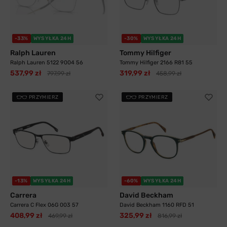
-33%
WYSYŁKA 24H
-30%
WYSYŁKA 24H
Ralph Lauren
Tommy Hilfiger
Ralph Lauren 5122 9004 56
Tommy Hilfiger 2166 R81 55
537,99 zł
319,99 zł
797,99 zł
458,99 zł
PRZYMIERZ
PRZYMIERZ
-13%
WYSYŁKA 24H
-60%
WYSYŁKA 24H
Carrera
David Beckham
Carrera C Flex 06G 003 57
David Beckham 1160 RFD 51
408,99 zł
325,99 zł
469,99 zł
816,99 zł