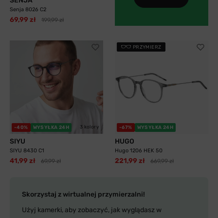
SENJA
Senja 8026 C2
69,99 zł
199,99 zł
PRZYMIERZ
3 kolory
-40%
WYSYŁKA 24H
-67%
WYSYŁKA 24H
SIYU
HUGO
SIYU 8430 C1
Hugo 1206 HEK 50
41,99 zł
221,99 zł
69,99 zł
669,99 zł
Skorzystaj z wirtualnej przymierzalni!
Użyj kamerki, aby zobaczyć, jak wyglądasz w