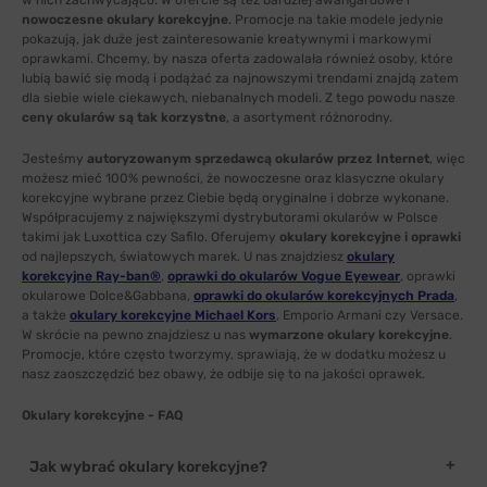
w nich zachwycająco. W ofercie są też bardziej awangardowe i
nowoczesne okulary korekcyjne
. Promocje na takie modele jedynie
pokazują, jak duże jest zainteresowanie kreatywnymi i markowymi
oprawkami. Chcemy, by nasza oferta zadowalała również osoby, które
lubią bawić się modą i podążać za najnowszymi trendami znajdą zatem
dla siebie wiele ciekawych, niebanalnych modeli. Z tego powodu nasze
ceny okularów są tak korzystne
, a asortyment różnorodny.
Jesteśmy
autoryzowanym sprzedawcą okularów przez Internet
, więc
możesz mieć 100% pewności, że nowoczesne oraz klasyczne okulary
korekcyjne wybrane przez Ciebie będą oryginalne i dobrze wykonane.
Współpracujemy z największymi dystrybutorami okularów w Polsce
takimi jak Luxottica czy Safilo. Oferujemy
okulary korekcyjne i oprawki
od najlepszych, światowych marek. U nas znajdziesz
okulary
korekcyjne Ray-ban®
,
oprawki do okularów Vogue Eyewear
, oprawki
okularowe Dolce&Gabbana,
oprawki do okularów korekcyjnych Prada
,
a także
okulary korekcyjne Michael Kors
, Emporio Armani czy Versace.
W skrócie na pewno znajdziesz u nas
wymarzone okulary korekcyjne
.
Promocje, które często tworzymy, sprawiają, że w dodatku możesz u
nasz zaoszczędzić bez obawy, że odbije się to na jakości oprawek.
Okulary korekcyjne - FAQ
Jak wybrać okulary korekcyjne?