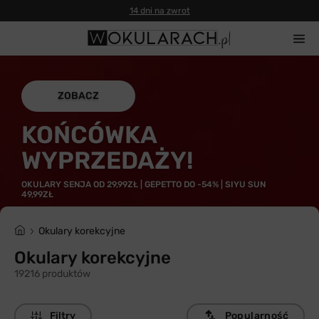
14 dni na zwrot
ZOBACZ
KOŃCÓWKA
WYPRZEDAŻY!
OKULARY SENJA OD 29,99ZŁ | GEPETTO DO -54% | SIYU SUN
49,99ZŁ
Okulary korekcyjne
Okulary korekcyjne
19216 produktów
Filtry
Popularność