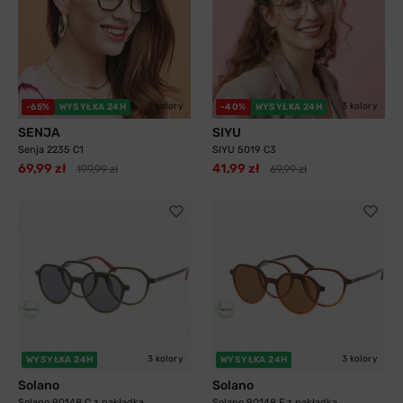
2 kolory
3 kolory
-65%
WYSYŁKA 24H
-40%
WYSYŁKA 24H
SENJA
SIYU
Senja 2235 C1
SIYU 5019 C3
69,99 zł
41,99 zł
199,99 zł
69,99 zł
3 kolory
3 kolory
WYSYŁKA 24H
WYSYŁKA 24H
Solano
Solano
Solano 90148 C z nakładką
Solano 90148 F z nakładką