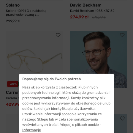
Solano
David Beckham
Solano 10191 G z nakładką
David Beckham 1083 KB7 52
przeciwsłoneczną z...
274,99 zł
676,99 zł
299,99 zł
Dopasujemy się do Twoich potrzeb
3 kolory
2 kolory
-30%
WYSYŁKA 24H
-40%
WYSYŁKA 24H
Nasz sklep korzysta z ciasteczek i/lub innych
Carrera
SIYU
podobnych technologii, które służą do gromadzenia i
przechowywania informacji. Każdy konkretny plik
Carrera 1135 J5G 60
SIYU 35117 C9
cookie jest wykorzystywany do określonego celu lub
429,99 zł
41,99 zł
609,99 zł
69,99 zł
celów, takich jak identyfikacja użytkownika,
uzyskiwanie informacji sposobie korzystania ze
naszego Sklepu lub w celu spersonalizowania
wyświetlanych treści. Więcej o plikach cookie -
Informacje