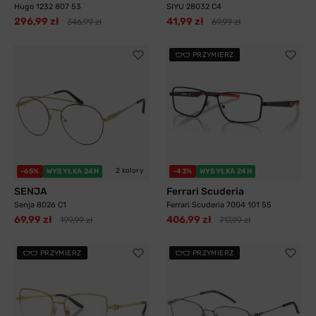
Hugo 1232 807 53
SIYU 28032 C4
296,99 zł
41,99 zł
346,99 zł
69,99 zł
PRZYMIERZ
2 kolory
-65%
WYSYŁKA 24H
-43%
WYSYŁKA 24H
SENJA
Ferrari Scuderia
Senja 8026 C1
Ferrari Scuderia 7004 101 55
69,99 zł
406,99 zł
199,99 zł
717,99 zł
PRZYMIERZ
PRZYMIERZ