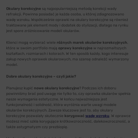
Okulary korekcyjne
są najpopularniejszą metodą korekcji wady
refrakcji. Powinna posiadać je każda osoba, u której zdiagnozowano
wadę wzroku. Współcześnie oprawki na okulary korekcyjne są również
traktowane jak element mody i dodatek do stylizacji, dlatego na rynku
jest spore zróżnicowanie modeli okularów.
Klienci mogą wybierać wiele
różnych marek okularów korekcyjnych
,
które w swoim portfolio mają
oprawy korekcyjne
w najrozmaitszych
kształtach, rozmiarach i kolorach. W ten sposób każdy, kogo interesuje
zakup nowych oprawek okularowych, ma szansę odnaleźć wymarzony
model.
Dobre okulary korekcyjne – czyli jakie?
Planujesz kupić
nowe okulary korekcyjne
? Podczas ich doboru
powinniśmy brać pod uwagę nie tylko to, czy oprawka okularów spełnia
nasze wymagania estetyczne. W końcu najważniejsza jest
funkcjonalność i solidność, która wyróżnia warte uwagi modele
okularów korekcyjnych. Zawsze kluczowe jest to, aby okulary
korekcyjne pozwalały skutecznie
korygować
wadę wzroku
. W oprawce
możesz mieć szkła korygujące krótkowzroczność, dalekowzroczność, a
także astygmatyzm czy prezbiopię.