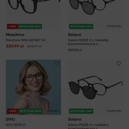
5 kolorów
-45%
WYSYŁKA 24H
WYSYŁKA 24H
Moschino
Solano
Moschino MOS 622 807 53
Solano 90225 C z nakładką
przeciwsłoneczną z...
329,99 zł
604,99 zł
299,99 zł
2 kolory
5 kolorów
-40%
WYSYŁKA 24H
WYSYŁKA 24H
SIYU
Solano
SIYU 8318 C1
Solano 90225 A z nakładką
przeciwsłoneczną z...