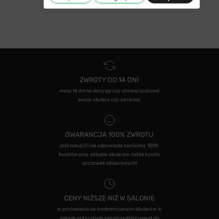
ZWROTY DO 14 DNI
masz 14 dni na decyzję czy chcesz zostawić
swoje okulary czy zwrócisz
GWARANCJA 100% ZWROTU
jeśli zakup Ci nie odpowiada zwrócimy 100%
kosztów przy zakupie okularów, także koszty
soczewek okularowych!
CENY NIŻSZE NIŻ W SALONIE
w porównaniu ze średnimi cenami okularów w
salonie optycznym zaoszczędzisz nawet do