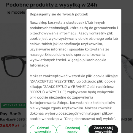
Podobne produkty z wysyłką w 24h
Te modele mogą Cię zainteresować
Dopasujemy się do Twoich potrzeb
Nasz sklep korzysta z ciasteczek i/lub innych
podobnych technologii, które służą do gromadzenia i
przechowywania informacji. Każdy konkretny plik
cookie jest wykorzystywany do określonego celu lub
celów, takich jak identyfikacja użytkownika,
uzyskiwanie informacji sposobie korzystania ze
naszego Sklepu lub w celu spersonalizowania
wyświetlanych treści. Więcej o plikach cookie -
Informacje
Możesz zaakceptować wszystkie pliki cookie klikając
"ZAAKCEPTUJ WSZYSTKIE", lub odrzucić pliki cookie
klikając "ZAAKCEPTUJ WYBRANE". Jeśli naciśniesz
"ODRZUĆ WSZYSTKIE", zapisywane będą wyłącznie
pliki cookie niezbędne do zapewnienia
funkcjonowania Sklepu, korzystanie z takich plików
WYSYŁKA 24H
WYSYŁKA 24H
nie wymaga zgody użytkownika. Możesz również
dokonać wyboru poszczególnych kategorii plików
Ray-Ban®
Ray-Ban®
cookie wchodząc w “Chcę dostosować mój wybór”.
Ray-Ban® 5393 2000 49 Leonard
Ray-Ban® 7074 5943 50
365,99 zł
402,99 zł
354,99 zł
Odrzuć
Dostosuj
Zaakceptuj
wszystkie
zgody
wszystkie