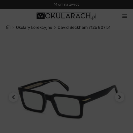
14 dni na zwrot
Okulary korekcyjne
David Beckham 7126 807 51