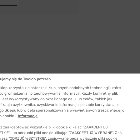
ujemy się do Twoich potrzeb
Szerokość szkła
klep korzysta z ciasteczek i/lub innych podobnych technologii, które
51 mm
 do gromadzenia i przechowywania informacji. Każdy konkretny plik
 jest wykorzystywany do określonego celu lub celów, takich jak
ć odpowiedni rozmiar
fikacja użytkownika, uzyskiwanie informacji sposobie korzystania ze
go Sklepu lub w celu spersonalizowania wyświetlanych treści. Więcej o
h cookie -
Informacje
z zaakceptować wszystkie pliki cookie klikając "ZAAKCEPTUJ
KIE", lub odrzucić pliki cookie klikając "ZAAKCEPTUJ WYBRANE". Jeśli
niesz "ODRZUĆ WSZYSTKIE", zapisywane będą wyłącznie pliki cookie