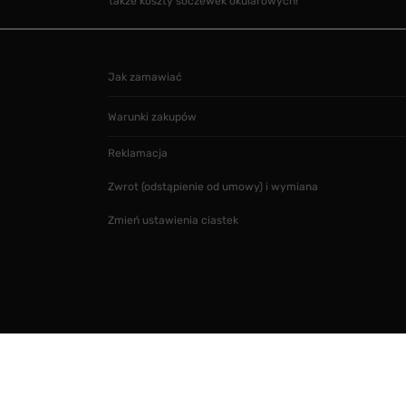
także koszty soczewek okularowych!
Jak zamawiać
Warunki zakupów
Reklamacja
Zwrot (odstąpienie od umowy) i wymiana
Zmień ustawienia ciastek
Projekt i realizacja
SMARTMAGE