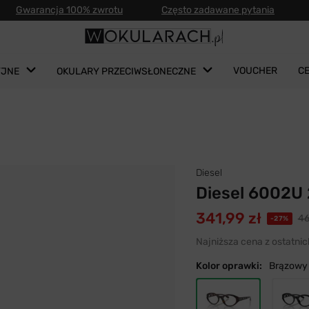
Gwarancja 100% zwrotu
Często zadawane pytania
VOUCHER
C
YJNE
OKULARY PRZECIWSŁONECZNE
Diesel
Diesel 6002U
341,99 zł
46
-27%
Najniższa cena z ostatnic
Kolor oprawki:
Brązowy