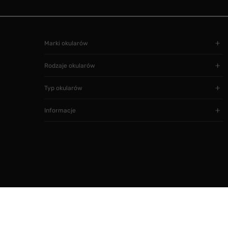
Marki okularów
Rodzaje okularów
Typ okularów
Informacje