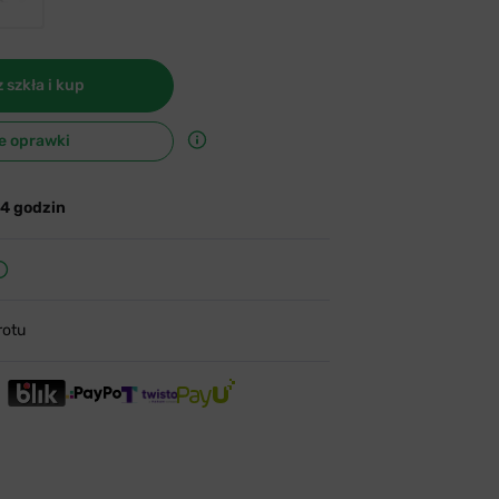
 szkła i kup
e oprawki
24 godzin
rotu