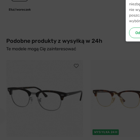
niezb
nie w
Etui/woreczek
poszc
wybór
Od
Podobne produkty z wysyłką w 24h
Te modele mogą Cię zainteresować
WYSYŁKA 24H