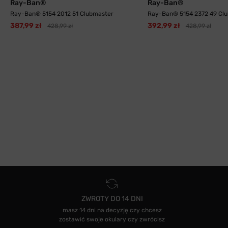
Ray-Ban®
Ray-Ban®
Ray-Ban® 5154 2012 51 Clubmaster
Ray-Ban® 5154 2372 49 Cl
387,99 zł
392,99 zł
428,99 zł
428,99 zł
ZWROTY DO 14 DNI
masz 14 dni na decyzję czy chcesz
zostawić swoje okulary czy zwrócisz