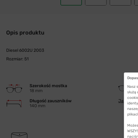
Opis produktu
Diesel 6002U 2003
Rozmiar: 51
Dopas
Szerokość mostka
Nasz s
18 mm
służą
cookie
Długość zauszników
Jak wybra
identy
140 mm
nasze
plikac
Możes
WSZYST
naciś