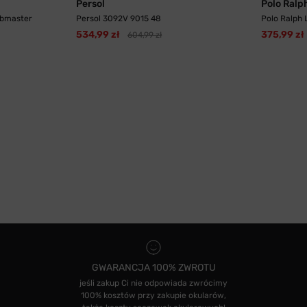
Persol
Polo Ralp
ubmaster
Persol 3092V 9015 48
Polo Ralph
534,99 zł
375,99 zł
604,99 zł
GWARANCJA 100% ZWROTU
jeśli zakup Ci nie odpowiada zwrócimy
100% kosztów przy zakupie okularów,