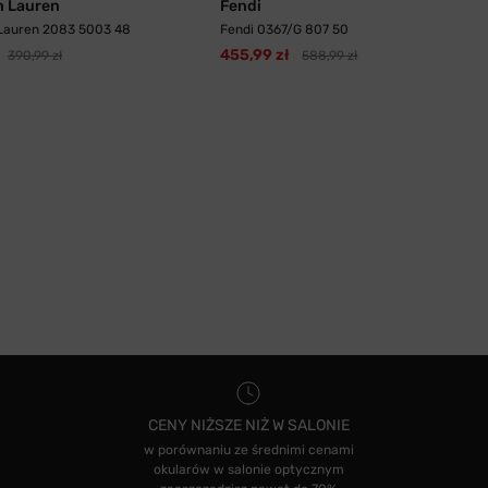
h Lauren
Fendi
 Lauren 2083 5003 48
Fendi 0367/G 807 50
455,99 zł
390,99 zł
588,99 zł
CENY NIŻSZE NIŻ W SALONIE
w porównaniu ze średnimi cenami
okularów w salonie optycznym