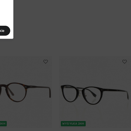
kie
24H
WYSYŁKA 24H