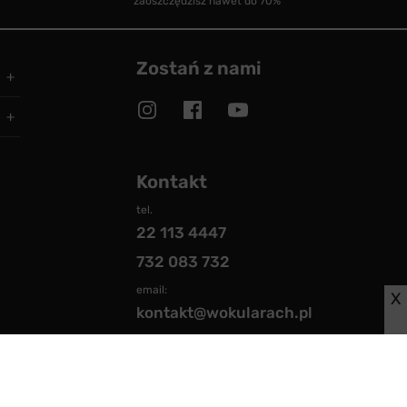
zaoszczędzisz nawet do 70%
Zostań z nami
Kontakt
tel.
22 113 4447
732 083 732
email:
X
kontakt@wokularach.pl