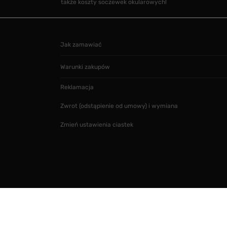
także koszty soczewek okularowych!
Jak zamawiać
Warunki zakupów
Reklamacja
Zwrot (odstąpienie od umowy) i wymiana
Zmień ustawienia ciastek