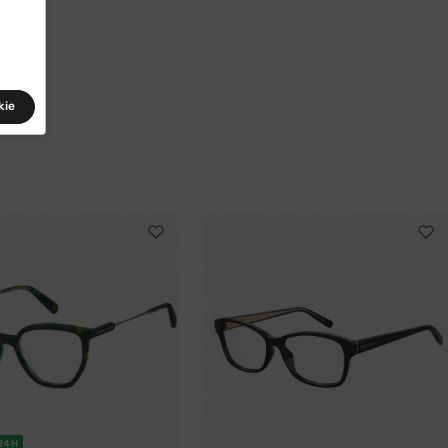
kie
24H