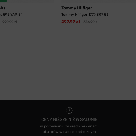
obs
Tommy Hilfiger
s 596 YAP 54
Tommy Hilfiger 1779 807 53
297,99 zł
999,99 zł
356,99 zł
CENY NIŻSZE NIŻ W SALONIE
w porównaniu ze średnimi cenami
okularów w salonie optycznym