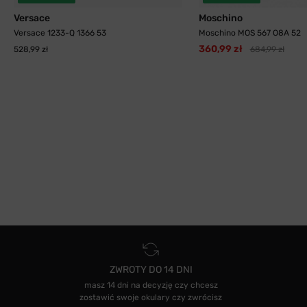
Versace
Moschino
Versace 1233-Q 1366 53
Moschino MOS 567 O8A 52
360,99 zł
528,99 zł
684,99 zł
ZWROTY DO 14 DNI
masz 14 dni na decyzję czy chcesz
zostawić swoje okulary czy zwrócisz