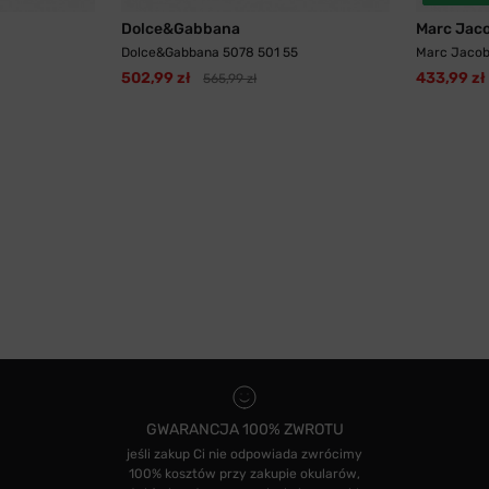
Dolce&Gabbana
Marc Jac
Dolce&Gabbana 5078 501 55
Marc Jacob
502,99 zł
433,99 zł
565,99 zł
GWARANCJA 100% ZWROTU
jeśli zakup Ci nie odpowiada zwrócimy
100% kosztów przy zakupie okularów,