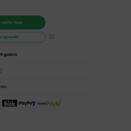
 szkła i kup
e oprawki
24 godzin
rotu