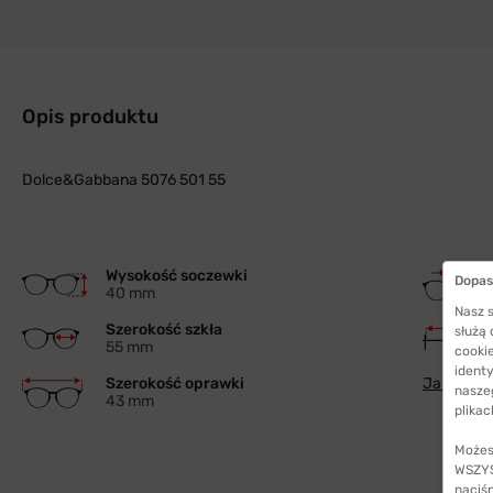
Opis produktu
Dolce&Gabbana 5076 501 55
Wysokość soczewki
Dopas
40 mm
Nasz s
Szerokość szkła
służą
55 mm
cookie
identy
Szerokość oprawki
Jak wybra
nasze
43 mm
plikac
Możes
WSZYST
naciś