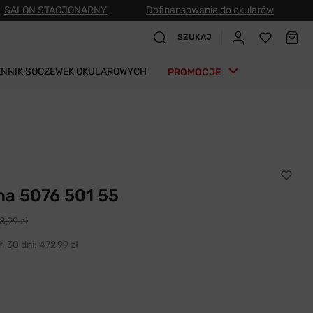
SALON STACJONARNY
Dofinansowanie do okularów
SZUKAJ
ENNIK SOCZEWEK OKULAROWYCH
PROMOCJE
a 5076 501 55
8,99 zł
h 30 dni:
472,99 zł