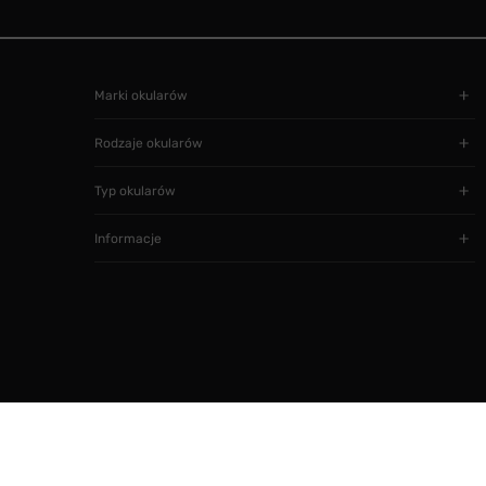
Marki okularów
Rodzaje okularów
Typ okularów
Informacje