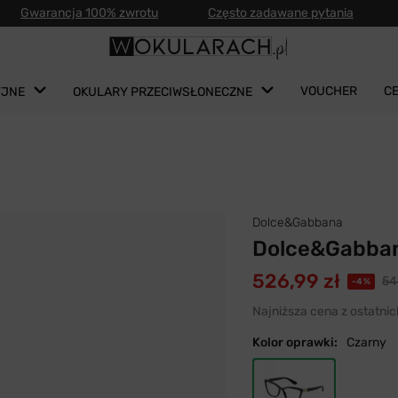
Gwarancja 100% zwrotu
Często zadawane pytania
VOUCHER
C
YJNE
OKULARY PRZECIWSŁONECZNE
Dolce&Gabbana
Dolce&Gabban
526,99 zł
54
-4%
Najniższa cena z ostatnic
Kolor oprawki:
Czarny