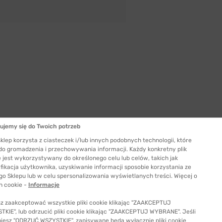
Szerokość mostka
ujemy się do Twoich potrzeb
17 mm
klep korzysta z ciasteczek i/lub innych podobnych technologii, które
Długość zauszników
 do gromadzenia i przechowywania informacji. Każdy konkretny plik
140 mm
 jest wykorzystywany do określonego celu lub celów, takich jak
fikacja użytkownika, uzyskiwanie informacji sposobie korzystania ze
ć odpowiedni rozmiar
go Sklepu lub w celu spersonalizowania wyświetlanych treści. Więcej o
h cookie -
Informacje
z zaakceptować wszystkie pliki cookie klikając "ZAAKCEPTUJ
KIE", lub odrzucić pliki cookie klikając "ZAAKCEPTUJ WYBRANE". Jeśli
niesz "ODRZUĆ WSZYSTKIE", zapisywane będą wyłącznie pliki cookie