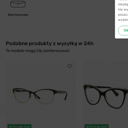
niezb
nie w
poszc
Etui/woreczek
wybór
Od
Podobne produkty z wysyłką w 24h
Te modele mogą Cię zainteresować
WYSYŁKA 24H
WYSYŁKA 24H