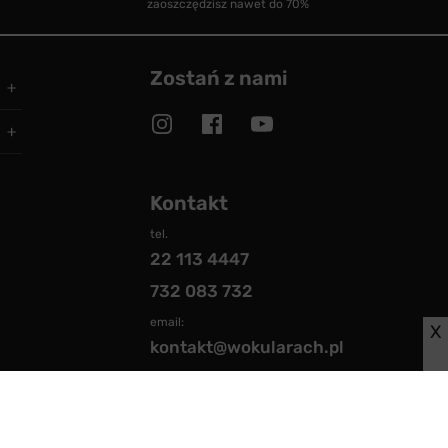
zaoszczędzisz nawet do 70%
Zostań z nami
Kontakt
tel.
22 113 4447
732 083 732
email:
X
kontakt@wokularach.pl