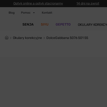
Optyk online a optyk stacjonarny
14 dni na zwrot
Blog
Pomoc
Kontakt
SENJA
SIYU
GEPETTO
OKULARY KOREKC
Okulary korekcyjne
DolceGabbana 5076 501 55