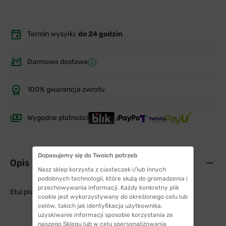
Termin wysyłki:
do 24 godzin
Darmowa dostawa
100% gwarancja zwrotu
Wygodne płatności
Dopasujemy się do Twoich potrzeb
Opis produktu
Nasz sklep korzysta z ciasteczek i/lub innych
podobnych technologii, które służą do gromadzenia i
przechowywania informacji. Każdy konkretny plik
Etui płaskie - czerwone
cookie jest wykorzystywany do określonego celu lub
celów, takich jak identyfikacja użytkownika,
uzyskiwanie informacji sposobie korzystania ze
naszego Sklepu lub w celu spersonalizowania