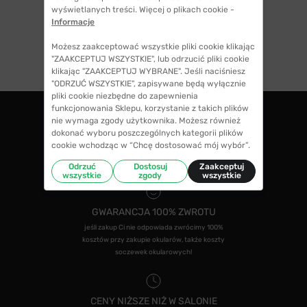
wyświetlanych treści. Więcej o plikach cookie -
Informacje
Możesz zaakceptować wszystkie pliki cookie klikając
"ZAAKCEPTUJ WSZYSTKIE", lub odrzucić pliki cookie
klikając "ZAAKCEPTUJ WYBRANE". Jeśli naciśniesz
"ODRZUĆ WSZYSTKIE", zapisywane będą wyłącznie
pliki cookie niezbędne do zapewnienia
funkcjonowania Sklepu, korzystanie z takich plików
nie wymaga zgody użytkownika. Możesz również
dokonać wyboru poszczególnych kategorii plików
ZWROTY DO 14 DNI
cookie wchodząc w “Chcę dostosować mój wybór”.
masz 14 dni na decyzję czy chcesz zostawić
swoje okulary czy zwrócisz
Odrzuć
Dostosuj
Zaakceptuj
wszystkie
zgody
wszystkie
GWARANCJA 100% ZWROTU
jeśli zakup Ci nie odpowiada zwrócimy 100%
kosztów przy zakupie okularów, także koszty
soczewek okularowych!
CENY NIŻSZE NIŻ W SALONIE