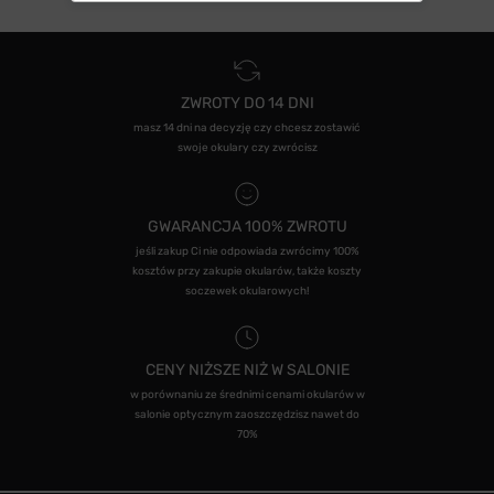
ZWROTY DO 14 DNI
masz 14 dni na decyzję czy chcesz zostawić
swoje okulary czy zwrócisz
GWARANCJA 100% ZWROTU
jeśli zakup Ci nie odpowiada zwrócimy 100%
kosztów przy zakupie okularów, także koszty
soczewek okularowych!
CENY NIŻSZE NIŻ W SALONIE
w porównaniu ze średnimi cenami okularów w
salonie optycznym zaoszczędzisz nawet do
70%