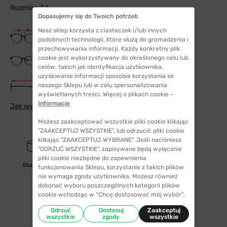
Rozmiar: 54
Dopasujemy się do Twoich potrzeb
Nasz sklep korzysta z ciasteczek i/lub innych
Szerokość mostka
18 mm
podobnych technologii, które służą do gromadzenia i
przechowywania informacji. Każdy konkretny plik
Szerokość szkła
cookie jest wykorzystywany do określonego celu lub
54 mm
celów, takich jak identyfikacja użytkownika,
uzyskiwanie informacji sposobie korzystania ze
Długość zauszników
naszego Sklepu lub w celu spersonalizowania
140 mm
wyświetlanych treści. Więcej o plikach cookie -
Informacje
Jak wybrać odpowiedni rozmiar
Możesz zaakceptować wszystkie pliki cookie klikając
"ZAAKCEPTUJ WSZYSTKIE", lub odrzucić pliki cookie
klikając "ZAAKCEPTUJ WYBRANE". Jeśli naciśniesz
"ODRZUĆ WSZYSTKIE", zapisywane będą wyłącznie
pliki cookie niezbędne do zapewnienia
Etui/woreczek
funkcjonowania Sklepu, korzystanie z takich plików
nie wymaga zgody użytkownika. Możesz również
dokonać wyboru poszczególnych kategorii plików
cookie wchodząc w “Chcę dostosować mój wybór”.
Odrzuć
Dostosuj
Zaakceptuj
wszystkie
zgody
wszystkie