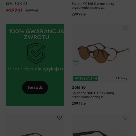
SIYU 5019 C3
Solano 90148 C z nakładką
przeciwsłoneczną z...
41,99 zł
69,99 zł
299,99 zł
3 kolory
WYSYŁKA 24H
Solano
Sprawdź
Solano 90148 F z nakładką
przeciwsłoneczną z...
299,99 zł