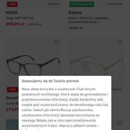
2 kolory
5 kolorów
-31%
WYSYŁKA 24H
HUGO
Solano
Hugo 1097 807 55
Solano 10191 G z nakładką
przeciwsłoneczną z...
295,99 zł
429,99 zł
299,99 zł
Dopasujemy się do Twoich potrzeb
Nasz sklep korzysta z ciasteczek i/lub innych
3 kolory
-59%
WYSYŁKA 24H
-33%
WYSYŁKA 24H
podobnych technologii, które służą do gromadzenia i
David Beckham
Carrera
przechowywania informacji. Każdy konkretny plik
David Beckham 1083 KB7 52
Carrera 1135 J5G 60
cookie jest wykorzystywany do określonego celu lub
274,99 zł
408,99 zł
676,99 zł
609,99 zł
celów, takich jak identyfikacja użytkownika,
uzyskiwanie informacji sposobie korzystania ze
naszego Sklepu lub w celu spersonalizowania
wyświetlanych treści. Więcej o plikach cookie -