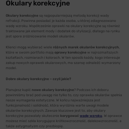
Okulary korekcyjne
Okulary korekcyjne
są najpopularniejszą metodą korekcji wady
refrakcji. Powinna posiadać je każda osoba, u której zdiagnozowano
wadę wzroku. Współcześnie oprawki na okulary korekcyjne są również
traktowane jak element mody i dodatek do stylizacji, dlatego na rynku
jest spore zróżnicowanie modeli okularów.
Klienci mogą wybierać wiele
różnych marek okularów korekcyjnych
,
które w swoim portfolio mają
oprawy korekcyjne
w najrozmaitszych
kształtach, rozmiarach i kolorach. W ten sposób każdy, kogo interesuje
zakup nowych oprawek okularowych, ma szansę odnaleźć wymarzony
model.
Dobre okulary korekcyjne – czyli jakie?
Planujesz kupić
nowe okulary korekcyjne
? Podczas ich doboru
powinniśmy brać pod uwagę nie tylko to, czy oprawka okularów spełnia
nasze wymagania estetyczne. W końcu najważniejsza jest
funkcjonalność i solidność, która wyróżnia warte uwagi modele
okularów korekcyjnych. Zawsze kluczowe jest to, aby okulary
korekcyjne pozwalały skutecznie
korygować
wadę wzroku
. W oprawce
możesz mieć szkła korygujące krótkowzroczność, dalekowzroczność, a
także astygmatyzm czy prezbiopię.