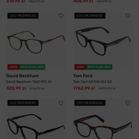
319,99 zł
408,99 zł
458,99 zł
469,99 zł
PRZYMIERZ
PRZYMIERZ
-60%
WYSYŁKA 24H
-50%
WYSYŁKA 24H
David Beckham
Tom Ford
David Beckham 1160 RFD 51
Tom Ford 5970B 052 50
325,99 zł
1762,99 zł
816,99 zł
3499,99 zł
PRZYMIERZ
PRZYMIERZ