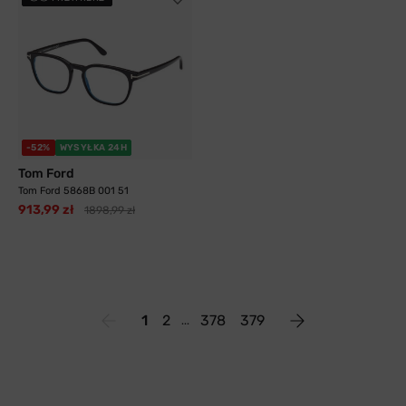
-52%
WYSYŁKA 24H
Tom Ford
Tom Ford 5868B 001 51
913,99 zł
1898,99 zł
1
2
378
379