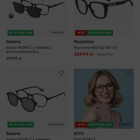
4 kolory
WYSYŁKA 24H
-45%
WYSYŁKA 24H
Solano
Moschino
Solano 90248 C z nakładką
Moschino MOS 622 807 53
przeciwsłonaczną z...
329,99 zł
604,99 zł
299,99 zł
5 kolorów
2 kolory
WYSYŁKA 24H
-40%
WYSYŁKA 24H
Solano
SIYU
Solano 90225 C z nakładką
SIYU 8318 C1