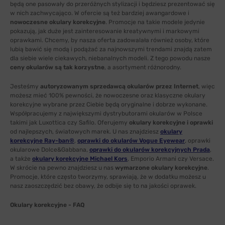
będą one pasowały do przeróżnych stylizacji i będziesz prezentować się
w nich zachwycająco. W ofercie są też bardziej awangardowe i
nowoczesne okulary korekcyjne
. Promocje na takie modele jedynie
pokazują, jak duże jest zainteresowanie kreatywnymi i markowymi
oprawkami. Chcemy, by nasza oferta zadowalała również osoby, które
lubią bawić się modą i podążać za najnowszymi trendami znajdą zatem
dla siebie wiele ciekawych, niebanalnych modeli. Z tego powodu nasze
ceny okularów są tak korzystne
, a asortyment różnorodny.
Jesteśmy
autoryzowanym sprzedawcą okularów przez Internet
, więc
możesz mieć 100% pewności, że nowoczesne oraz klasyczne okulary
korekcyjne wybrane przez Ciebie będą oryginalne i dobrze wykonane.
Współpracujemy z największymi dystrybutorami okularów w Polsce
takimi jak Luxottica czy Safilo. Oferujemy
okulary korekcyjne i oprawki
od najlepszych, światowych marek. U nas znajdziesz
okulary
korekcyjne Ray-ban®
,
oprawki do okularów Vogue Eyewear
, oprawki
okularowe Dolce&Gabbana,
oprawki do okularów korekcyjnych Prada
,
a także
okulary korekcyjne Michael Kors
, Emporio Armani czy Versace.
W skrócie na pewno znajdziesz u nas
wymarzone okulary korekcyjne
.
Promocje, które często tworzymy, sprawiają, że w dodatku możesz u
nasz zaoszczędzić bez obawy, że odbije się to na jakości oprawek.
Okulary korekcyjne - FAQ