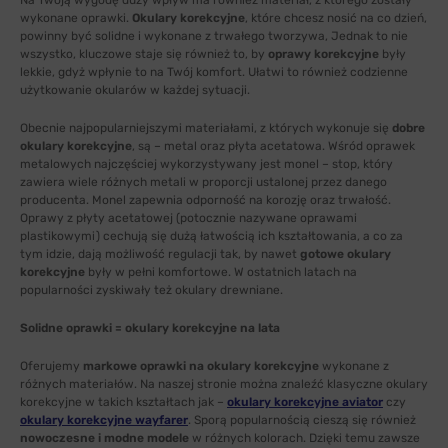
Na Twoją wygodę duży wpływ ma również materiał, z którego zostały
wykonane oprawki.
Okulary korekcyjne
, które chcesz nosić na co dzień,
powinny być solidne i wykonane z trwałego tworzywa, Jednak to nie
wszystko, kluczowe staje się również to, by
oprawy korekcyjne
były
lekkie, gdyż wpłynie to na Twój komfort. Ułatwi to również codzienne
użytkowanie okularów w każdej sytuacji.
Obecnie najpopularniejszymi materiałami, z których wykonuje się
dobre
okulary korekcyjne
, są – metal oraz płyta acetatowa. Wśród oprawek
metalowych najczęściej wykorzystywany jest monel – stop, który
zawiera wiele różnych metali w proporcji ustalonej przez danego
producenta. Monel zapewnia odporność na korozję oraz trwałość.
Oprawy z płyty acetatowej (potocznie nazywane oprawami
plastikowymi) cechują się dużą łatwością ich kształtowania, a co za
tym idzie, dają możliwość regulacji tak, by nawet
gotowe okulary
korekcyjne
były w pełni komfortowe. W ostatnich latach na
popularności zyskiwały też okulary drewniane.
Solidne oprawki = okulary korekcyjne na lata
Oferujemy
markowe oprawki na okulary korekcyjne
wykonane z
różnych materiałów. Na naszej stronie można znaleźć klasyczne okulary
korekcyjne w takich kształtach jak –
okulary korekcyjne aviator
czy
okulary korekcyjne wayfarer
. Sporą popularnością cieszą się również
nowoczesne i modne modele
w różnych kolorach. Dzięki temu zawsze