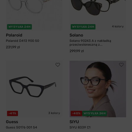
4 kolory
WYSYŁKA 24H
WYSYŁKA 24H
Polaroid
Solano
Polaroid D413 900 50
Solano 90243 A z nakładką
przeciwsłoneczną z...
231,99 zł
299,99 zł
3 kolory
-41%
-40%
WYSYŁKA 24H
Guess
SIYU
Guess 50176 001 54
SIYU 8339 C1