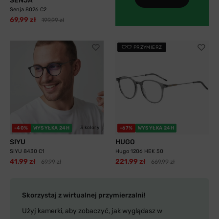
SENJA
Senja 8026 C2
69,99 zł
199,99 zł
PRZYMIERZ
3 kolory
-40%
WYSYŁKA 24H
-67%
WYSYŁKA 24H
SIYU
HUGO
SIYU 8430 C1
Hugo 1206 HEK 50
41,99 zł
221,99 zł
69,99 zł
669,99 zł
Skorzystaj z wirtualnej przymierzalni!
Użyj kamerki, aby zobaczyć, jak wyglądasz w