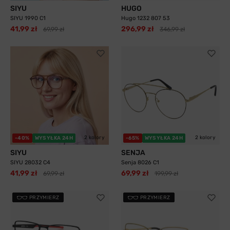
SIYU
HUGO
SIYU 1990 C1
Hugo 1232 807 53
41,99 zł
296,99 zł
69,99 zł
346,99 zł
2 kolory
2 kolory
-40%
WYSYŁKA 24H
-65%
WYSYŁKA 24H
SIYU
SENJA
SIYU 28032 C4
Senja 8026 C1
41,99 zł
69,99 zł
69,99 zł
199,99 zł
PRZYMIERZ
PRZYMIERZ