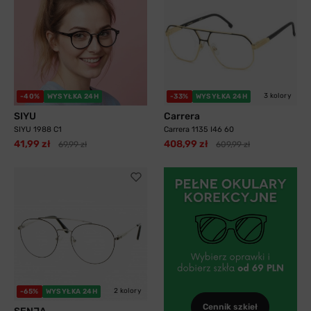
3 kolory
-40%
WYSYŁKA 24H
-33%
WYSYŁKA 24H
SIYU
Carrera
SIYU 1988 C1
Carrera 1135 I46 60
41,99 zł
408,99 zł
69,99 zł
609,99 zł
2 kolory
-65%
WYSYŁKA 24H
Cennik szkieł