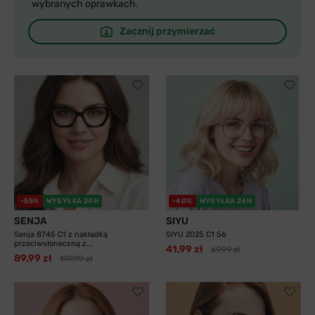
wybranych oprawkach.
Zacznij przymierzać
-55%
WYSYŁKA 24H
-40%
WYSYŁKA 24H
SENJA
SIYU
Senja 8745 C1 z nakładką
SIYU 2025 C1 56
przeciwsłoneczną z...
41,99 zł
69,99 zł
89,99 zł
199,99 zł