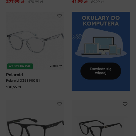
277,99 zł
41,99 zł
470,99 zł
69,99 zł
2 kolory
WYSYŁKA 24H
Dowiedz się
więcej
Polaroid
Polaroid D381 900 51
180,99 zł