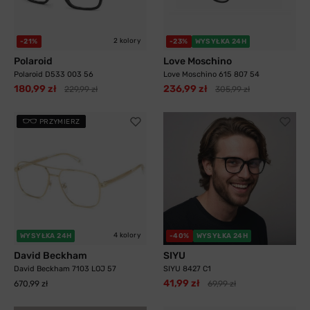
2 kolory
-21%
-23%
WYSYŁKA 24H
Polaroid
Love Moschino
Polaroid D533 003 56
Love Moschino 615 807 54
180,99 zł
236,99 zł
229,99 zł
305,99 zł
PRZYMIERZ
4 kolory
WYSYŁKA 24H
-40%
WYSYŁKA 24H
David Beckham
SIYU
David Beckham 7103 LOJ 57
SIYU 8427 C1
41,99 zł
670,99 zł
69,99 zł