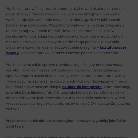
Warto zastanowić się też, jak chcemy użytkować okulary korekcyjne.
Co to znaczy? Podczas wyboru okularów korekcyjnych niezwykle
ważne staje się zwrócenie uwagi na to kiedy, gdzie i w jaki sposób
będziemy je użytkować. Wszystko to wpływa na kwestie związane z
doborem odpowiednich modeli. Nowoczesne modele okularów
korekcyjnych posiadają też dodatkowe funkcje, które mogą ułatwić
noszenie oprawek okularowych. Oprócz tego podczas kupowania
okularów niezwykle ważne jest zwrócenie uwagi na –
kształt naszej
twarzy
, wielkość oprawki, a także komfort podczas ich noszenia.
Warto zdawać sobie sprawę również z tego, że gdy
nie masz wady
wzroku
, również możesz potrzebować okularów. Szczególnie gdy
spędzasz sporą część dnia na pracy przed ekranem monitora. Wtedy
Twoje oczy narażone są na rozwój wady wzroku. Rozwiązaniem mogą
być dostępne w naszym sklepie
okulary do komputera
, które posiadają
powłokę blue blocker
. Taki filtr pozwala blokować światło niebieskie,
które emitowane jest przez ekranu urządzeń elektronicznych. Warto
wyposażyć się w tego typu ochronę, by uniknąć Cyfrowego Zmęczenia
Wzroku.
Wybierz dla siebie okulary korekcyjne – oprawki wysokiej jakości to
podstawa