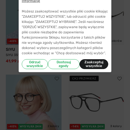
Informacje
Możesz zaakceptować wszystkie pliki cookie klikając
"ZAAKCEPTUJ WSZYSTKIE", lub odrzucić pliki cookie
klikając "ZAAKCEPTUJ WYBRANE". Jeśli naciśniesz
"ODRZUĆ WSZYSTKIE", zapisywane będą wyłącznie
pliki cookie niezbędne do zapewnienia
funkcjonowania Sklepu, korzystanie z takich plików
2 kolory
5 kolorów
-40%
WYSYŁKA 24H
WYSYŁKA 24H
nie wymaga zgody użytkownika. Możesz również
dokonać wyboru poszczególnych kategorii plików
SIYU
Solano
cookie wchodząc w “Chcę dostosować mój wybór”.
SIYU 35117 C9
Solano 10204 B z nakładką
przeciwsłoneczną z...
41,99 zł
69,99 zł
Odrzuć
Dostosuj
Zaakceptuj
299,99 zł
wszystkie
zgody
wszystkie
PRZYMIERZ
2 kolory
3 kolory
-40%
WYSYŁKA 24H
-14%
WYSYŁKA 24H