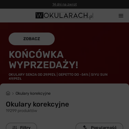
14 dni na zwrot
ZOBACZ
KOŃCÓWKA
WYPRZEDAŻY!
OKULARY SENJA OD 29,99ZŁ | GEPETTO DO -54% | SIYU SUN
49,99ZŁ
Okulary korekcyjne
Okulary korekcyjne
19299 produktów
Filtry
Popularność