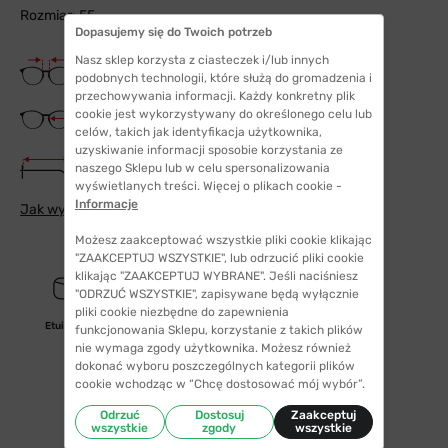
Rozmiar: 55
Dopasujemy się do Twoich potrzeb
Nasz sklep korzysta z ciasteczek i/lub innych
Szerokość mostka
16 mm
podobnych technologii, które służą do gromadzenia i
przechowywania informacji. Każdy konkretny plik
Szerokość szkła
cookie jest wykorzystywany do określonego celu lub
55 mm
celów, takich jak identyfikacja użytkownika,
uzyskiwanie informacji sposobie korzystania ze
Długość zauszników
naszego Sklepu lub w celu spersonalizowania
145 mm
wyświetlanych treści. Więcej o plikach cookie -
Informacje
Jak wybrać odpowiedni rozmiar
Możesz zaakceptować wszystkie pliki cookie klikając
"ZAAKCEPTUJ WSZYSTKIE", lub odrzucić pliki cookie
klikając "ZAAKCEPTUJ WYBRANE". Jeśli naciśniesz
"ODRZUĆ WSZYSTKIE", zapisywane będą wyłącznie
pliki cookie niezbędne do zapewnienia
Etui/woreczek
funkcjonowania Sklepu, korzystanie z takich plików
nie wymaga zgody użytkownika. Możesz również
dokonać wyboru poszczególnych kategorii plików
cookie wchodząc w “Chcę dostosować mój wybór”.
Odrzuć
Dostosuj
Zaakceptuj
wszystkie
zgody
wszystkie