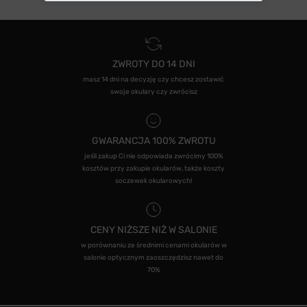
ZWROTY DO 14 DNI
masz 14 dni na decyzję czy chcesz zostawić
swoje okulary czy zwrócisz
GWARANCJA 100% ZWROTU
jeśli zakup Ci nie odpowiada zwrócimy 100%
kosztów przy zakupie okularów, także koszty
soczewek okularowych!
CENY NIŻSZE NIŻ W SALONIE
w porównaniu ze średnimi cenami okularów w
salonie optycznym zaoszczędzisz nawet do
70%