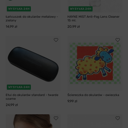
WYSYŁKA 24H
WYSYŁKA 24H
Łańcuszek do okularów metalowy -
HAYNE MIST Anti-Fog Lens Cleaner
zielony
15 ml.
14,99 zł
20,99 zł
WYSYŁKA 24H
Etui do okularów standard - twarde
Ściereczka do okularów - owieczka
czarne
9,99 zł
24,99 zł