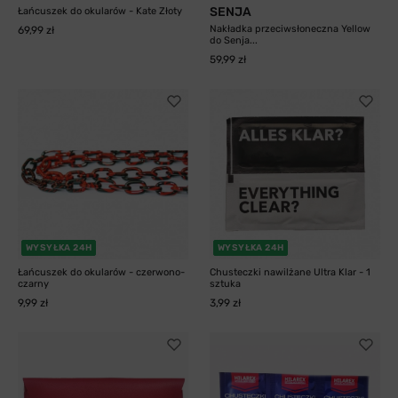
SENJA
Łańcuszek do okularów - Kate Złoty
Nakładka przeciwsłoneczna Yellow
69,99 zł
do Senja...
59,99 zł
WYSYŁKA 24H
WYSYŁKA 24H
Łańcuszek do okularów - czerwono-
Chusteczki nawilżane Ultra Klar - 1
czarny
sztuka
9,99 zł
3,99 zł