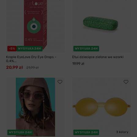
-5%
WYSYŁKA 24H
WYSYŁKA 24H
Krople EyeLove Dry Eye Drops -
Etui dziecięce zielone we wzorki
0,4%...
19,99 zł
20,99 zł
21,99 zł
3 kolory
WYSYŁKA 24H
WYSYŁKA 24H