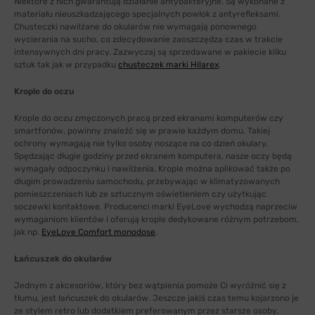
Niektóre z nich gwarantują działanie antybakteryjne. Są wykonane z
materiału nieuszkadzającego specjalnych powłok z antyrefleksami.
Chusteczki nawilżane do okularów nie wymagają ponownego
wycierania na sucho, co zdecydowanie zaoszczędza czas w trakcie
intensywnych dni pracy. Zazwyczaj są sprzedawane w pakiecie kilku
sztuk tak jak w przypadku
chusteczek marki Hilarex
.
Krople do oczu
Krople do oczu zmęczonych pracą przed ekranami komputerów czy
smartfonów, powinny znaleźć się w prawie każdym domu. Takiej
ochrony wymagają nie tylko osoby noszące na co dzień okulary.
Spędzając długie godziny przed ekranem komputera, nasze oczy będą
wymagały odpoczynku i nawilżenia. Krople można aplikować także po
długim prowadzeniu samochodu, przebywając w klimatyzowanych
pomieszczeniach lub ze sztucznym oświetleniem czy użytkując
soczewki kontaktowe. Producenci marki EyeLove wychodzą naprzeciw
wymaganiom klientów i oferują krople dedykowane różnym potrzebom,
jak np.
EyeLove Comfort monodose
.
Łańcuszek do okularów
Jednym z akcesoriów, który bez wątpienia pomoże Ci wyróżnić się z
tłumu, jest łańcuszek do okularów. Jeszcze jakiś czas temu kojarzono je
ze stylem retro lub dodatkiem preferowanym przez starsze osoby.