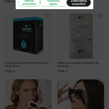
Odrzuć
Dostosuj
Zaakceptuj
8,99 zł
wszystkie
zgody
wszystkie
9,99 zł
Krople EyeLove Comfort monodose
Miękkie chusteczki nawilżane do
20x0,35ml -...
okularów...
29,99 zł
79,99 zł