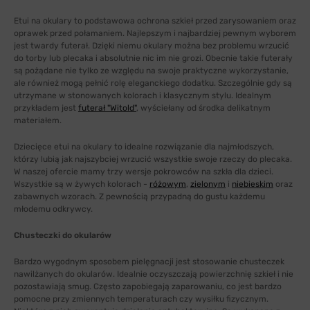
Etui na okulary to podstawowa ochrona szkieł przed zarysowaniem oraz
oprawek przed połamaniem. Najlepszym i najbardziej pewnym wyborem
jest twardy futerał. Dzięki niemu okulary można bez problemu wrzucić
do torby lub plecaka i absolutnie nic im nie grozi. Obecnie takie futerały
są pożądane nie tylko ze względu na swoje praktyczne wykorzystanie,
ale również mogą pełnić rolę eleganckiego dodatku. Szczególnie gdy są
utrzymane w stonowanych kolorach i klasycznym stylu. Idealnym
przykładem jest
futerał "Witold"
, wyściełany od środka delikatnym
materiałem.
Dziecięce etui na okulary to idealne rozwiązanie dla najmłodszych,
którzy lubią jak najszybciej wrzucić wszystkie swoje rzeczy do plecaka.
W naszej ofercie mamy trzy wersje pokrowców na szkła dla dzieci.
Wszystkie są w żywych kolorach -
różowym
,
zielonym
i
niebieskim
oraz
zabawnych wzorach. Z pewnością przypadną do gustu każdemu
młodemu odkrywcy.
Chusteczki do okularów
Bardzo wygodnym sposobem pielęgnacji jest stosowanie chusteczek
nawilżanych do okularów. Idealnie oczyszczają powierzchnię szkieł i nie
pozostawiają smug. Często zapobiegają zaparowaniu, co jest bardzo
pomocne przy zmiennych temperaturach czy wysiłku fizycznym.