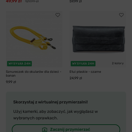
49,99 zł
129,99 zł
59,99 zł
2 kolory
WYSYŁKA 24H
WYSYŁKA 24H
Sznureczek do okularów dla dzieci -
Etui płaskie - czarne
banan
24,99 zł
9,99 zł
Skorzystaj z wirtualnej przymierzalni!
Użyj kamerki, aby zobaczyć, jak wyglądasz w
wybranych oprawkach.
Zacznij przymierzać