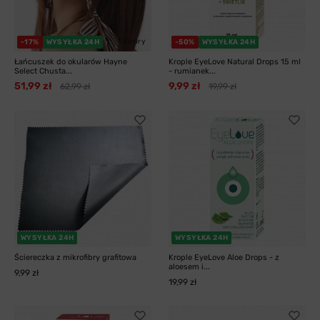
3 kolory
-17%
WYSYŁKA 24H
-50%
WYSYŁKA 24H
Łańcuszek do okularów Hayne
Krople EyeLove Natural Drops 15 ml
Select Chusta...
- rumianek...
51,99 zł
9,99 zł
62,99 zł
19,99 zł
WYSYŁKA 24H
WYSYŁKA 24H
Ściereczka z mikrofibry grafitowa
Krople EyeLove Aloe Drops - z
aloesem i...
9,99 zł
19,99 zł