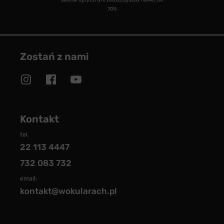
salonie optycznym zaoszczędzisz nawet do
70%
Zostań z nami
Kontakt
tel.
22 113 4447
732 083 732
email:
kontakt@wokularach.pl