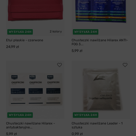
2 kolory
WYSYŁKA 24H
WYSYŁKA 24H
Etui płaskie - czerwone
Chusteczki nawilżane Hilarex ANTI-
FOG 3...
24,99 zł
5,99 zł
WYSYŁKA 24H
WYSYŁKA 24H
Chusteczki nawilżane Hilarex -
Chusteczki nawilżane Leader - 1
antybakteryjne...
sztuka
5,99 zł
0,99 zł