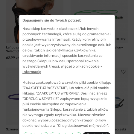
Dopasujemy się do Twoich potrzeb
Nasz sklep korzysta z ciasteczek i/lub innych
podobnych technologii, które służą do gromadzenia i
3 kolory
2 kolory
przechowywania informacji. Każdy konkretny plik
cookie jest wykorzystywany do określonego celu lub
Łańcuszek do okularów Hayne
Sznureczek do okularów - zielony
celów, takich jak identyfikacja użytkownika,
Select Chusta -...
8,99 zł
uzyskiwanie informacji sposobie korzystania ze
62,99 zł
naszego Sklepu lub w celu spersonalizowania
wyświetlanych treści. Więcej o plikach cookie -
Informacje
Możesz zaakceptować wszystkie pliki cookie klikając
"ZAAKCEPTUJ WSZYSTKIE", lub odrzucić pliki cookie
klikając "ZAAKCEPTUJ WYBRANE". Jeśli naciśniesz
"ODRZUĆ WSZYSTKIE", zapisywane będą wyłącznie
pliki cookie niezbędne do zapewnienia
funkcjonowania Sklepu, korzystanie z takich plików
nie wymaga zgody użytkownika. Możesz również
dokonać wyboru poszczególnych kategorii plików
2 kolory
cookie wchodząc w “Chcę dostosować mój wybór”.
Sznureczek do okularów - fioletowy
Sznureczek do okularów - niebieski
w kwiaty