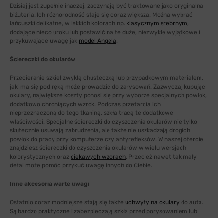
Dzisiaj jest zupełnie inaczej, zaczynają być traktowane jako oryginalna
biżuteria. Ich różnorodność staje się coraz większa. Można wybrać
łańcuszki delikatne, w lekkich kolorach np.
klasycznym srebrnym
,
dodające nieco uroku lub postawić na te duże, niezwykle wyjątkowe i
przykuwające uwagę jak
model Angela
.
Ściereczki do okularów
Przecieranie szkieł zwykłą chusteczką lub przypadkowym materiałem,
jaki ma się pod ręką może prowadzić do zarysowań. Zazwyczaj kupując
okulary, największe koszty ponosi się przy wyborze specjalnych powłok,
dodatkowo chroniących wzrok. Podczas przetarcia ich
nieprzeznaczoną do tego tkaniną, szkła tracą te dodatkowe
właściwości. Specjalne ściereczki do czyszczenia okularów nie tylko
skutecznie usuwają zabrudzenia, ale także nie uszkadzają drogich
powłok do pracy przy komputerze czy antyrefleksów. W naszej ofercie
znajdziesz ściereczki do czyszczenia okularów w wielu wersjach
kolorystycznych oraz
ciekawych wzorach
. Przecież nawet tak mały
detal może pomóc przykuć uwagę innych do Ciebie.
Inne akcesoria warte uwagi
Ostatnio coraz modniejsze stają się także
uchwyty na okulary
do auta.
Są bardzo praktyczne i zabezpieczają szkła przed porysowaniem lub