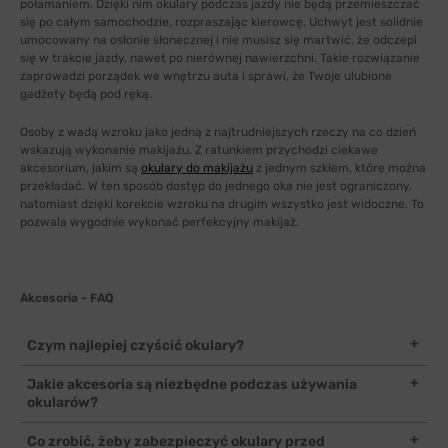
połamaniem. Dzięki nim okulary podczas jazdy nie będą przemieszczać
się po całym samochodzie, rozpraszając kierowcę. Uchwyt jest solidnie
umocowany na osłonie słonecznej i nie musisz się martwić, że odczepi
się w trakcie jazdy, nawet po nierównej nawierzchni. Takie rozwiązanie
zaprowadzi porządek we wnętrzu auta i sprawi, że Twoje ulubione
gadżety będą pod ręką.
Osoby z wadą wzroku jako jedną z najtrudniejszych rzeczy na co dzień
wskazują wykonanie makijażu. Z ratunkiem przychodzi ciekawe
akcesorium, jakim są
okulary do makijażu
z jednym szkłem, które można
przekładać. W ten sposób dostęp do jednego oka nie jest ograniczony,
natomiast dzięki korekcie wzroku na drugim wszystko jest widoczne. To
pozwala wygodnie wykonać perfekcyjny makijaż.
Akcesoria - FAQ
Czym najlepiej czyścić okulary?
Do czyszczenia okularów najlepiej wykorzystać specjalną, miękką
Jakie akcesoria są niezbędne podczas używania
ściereczkę z mikrofibry. Taki materiał jest delikatny dla soczewki
okularów?
oraz pokrywających ją powłok uszlachetniających, a jednocześnie
bardzo dobrze usuwa zabrudzenia. W przypadku większych
Do niezbędnych akcesoriów na pewno zaliczymy etui, które pełni
Co zrobić, żeby zabezpieczyć okulary przed
zabrudzeń warto posłużyć się specjalnym sprayem lub