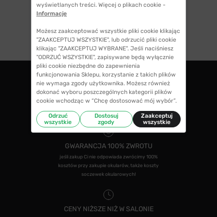
wyświetlanych treści. Więcej o plikach cookie -
Informacje
Możesz zaakceptować wszystkie pliki cookie klikając
"ZAAKCEPTUJ WSZYSTKIE", lub odrzucić pliki cookie
klikając "ZAAKCEPTUJ WYBRANE". Jeśli naciśniesz
"ODRZUĆ WSZYSTKIE", zapisywane będą wyłącznie
pliki cookie niezbędne do zapewnienia
funkcjonowania Sklepu, korzystanie z takich plików
nie wymaga zgody użytkownika. Możesz również
ZWROTY DO 14 DNI
dokonać wyboru poszczególnych kategorii plików
cookie wchodząc w “Chcę dostosować mój wybór”.
masz 14 dni na decyzję czy chcesz zostawić
swoje okulary czy zwrócisz
Odrzuć
Dostosuj
Zaakceptuj
wszystkie
zgody
wszystkie
GWARANCJA 100% ZWROTU
jeśli zakup Ci nie odpowiada zwrócimy 100%
kosztów przy zakupie okularów, także koszty
soczewek okularowych!
CENY NIŻSZE NIŻ W SALONIE