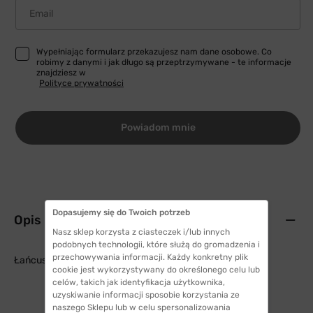
Email
Wypełniając formularz przekazujesz nam dane osobowe. Co
robimy z danymi i jak długo są przeptrzymywane - te informacje
znajdziesz w
Polityce prywatności
Powiadom mnie
Dopasujemy się do Twoich potrzeb
Opis produktu
Nasz sklep korzysta z ciasteczek i/lub innych
podobnych technologii, które służą do gromadzenia i
przechowywania informacji. Każdy konkretny plik
Łańcuszek do okularów Hayne Select Chusta - czarna
cookie jest wykorzystywany do określonego celu lub
celów, takich jak identyfikacja użytkownika,
uzyskiwanie informacji sposobie korzystania ze
naszego Sklepu lub w celu spersonalizowania