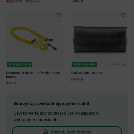
49,99 zł
129,99 zł
59,99 zł
2 kolory
WYSYŁKA 24H
WYSYŁKA 24H
Sznureczek do okularów dla dzieci -
Etui płaskie - czarne
banan
24,99 zł
9,99 zł
Skorzystaj z wirtualnej przymierzalni!
Użyj kamerki, aby zobaczyć, jak wyglądasz w
wybranych oprawkach.
Zacznij przymierzać