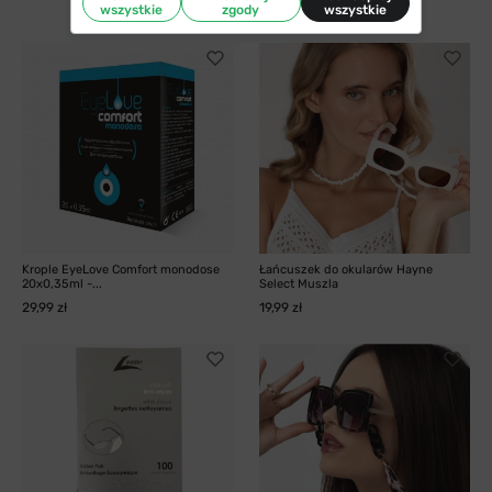
9,99 zł
wszystkie
zgody
wszystkie
Krople EyeLove Comfort monodose
Łańcuszek do okularów Hayne
20x0,35ml -...
Select Muszla
29,99 zł
19,99 zł