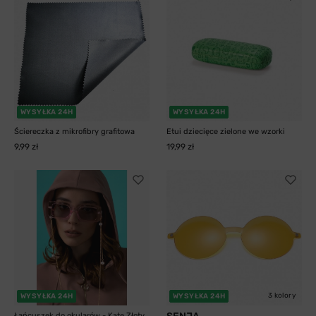
WYSYŁKA 24H
WYSYŁKA 24H
Ściereczka z mikrofibry grafitowa
Etui dziecięce zielone we wzorki
9,99 zł
19,99 zł
3 kolory
WYSYŁKA 24H
WYSYŁKA 24H
Łańcuszek do okularów - Kate Złoty