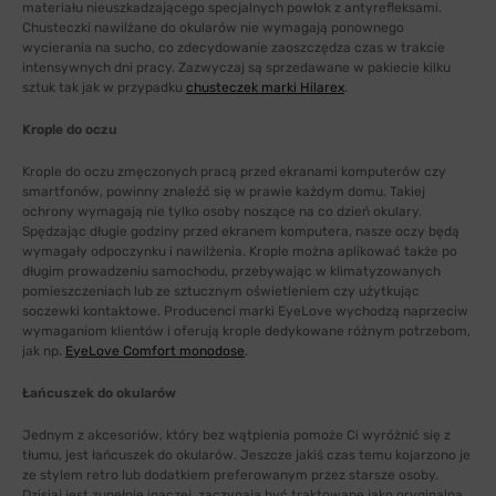
materiału nieuszkadzającego specjalnych powłok z antyrefleksami.
Chusteczki nawilżane do okularów nie wymagają ponownego
wycierania na sucho, co zdecydowanie zaoszczędza czas w trakcie
intensywnych dni pracy. Zazwyczaj są sprzedawane w pakiecie kilku
sztuk tak jak w przypadku
chusteczek marki Hilarex
.
Krople do oczu
Krople do oczu zmęczonych pracą przed ekranami komputerów czy
smartfonów, powinny znaleźć się w prawie każdym domu. Takiej
ochrony wymagają nie tylko osoby noszące na co dzień okulary.
Spędzając długie godziny przed ekranem komputera, nasze oczy będą
wymagały odpoczynku i nawilżenia. Krople można aplikować także po
długim prowadzeniu samochodu, przebywając w klimatyzowanych
pomieszczeniach lub ze sztucznym oświetleniem czy użytkując
soczewki kontaktowe. Producenci marki EyeLove wychodzą naprzeciw
wymaganiom klientów i oferują krople dedykowane różnym potrzebom,
jak np.
EyeLove Comfort monodose
.
Łańcuszek do okularów
Jednym z akcesoriów, który bez wątpienia pomoże Ci wyróżnić się z
tłumu, jest łańcuszek do okularów. Jeszcze jakiś czas temu kojarzono je
ze stylem retro lub dodatkiem preferowanym przez starsze osoby.
Dzisiaj jest zupełnie inaczej, zaczynają być traktowane jako oryginalna