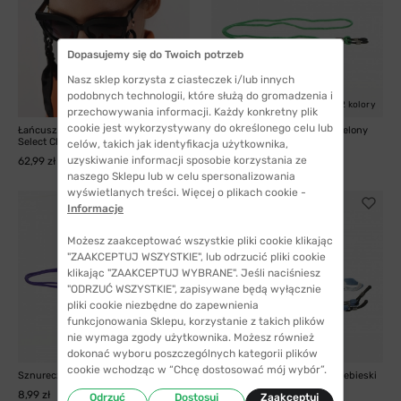
Dopasujemy się do Twoich potrzeb
Nasz sklep korzysta z ciasteczek i/lub innych
podobnych technologii, które służą do gromadzenia i
3 kolory
2 kolory
przechowywania informacji. Każdy konkretny plik
cookie jest wykorzystywany do określonego celu lub
Łańcuszek do okularów Hayne
Sznureczek do okularów - zielony
Select Chusta -...
celów, takich jak identyfikacja użytkownika,
8,99 zł
uzyskiwanie informacji sposobie korzystania ze
62,99 zł
naszego Sklepu lub w celu spersonalizowania
wyświetlanych treści. Więcej o plikach cookie -
Informacje
Możesz zaakceptować wszystkie pliki cookie klikając
"ZAAKCEPTUJ WSZYSTKIE", lub odrzucić pliki cookie
klikając "ZAAKCEPTUJ WYBRANE". Jeśli naciśniesz
"ODRZUĆ WSZYSTKIE", zapisywane będą wyłącznie
pliki cookie niezbędne do zapewnienia
funkcjonowania Sklepu, korzystanie z takich plików
nie wymaga zgody użytkownika. Możesz również
2 kolory
dokonać wyboru poszczególnych kategorii plików
cookie wchodząc w “Chcę dostosować mój wybór”.
Sznureczek do okularów - fioletowy
Sznureczek do okularów - niebieski
w kwiaty
8,99 zł
Odrzuć
Dostosuj
Zaakceptuj