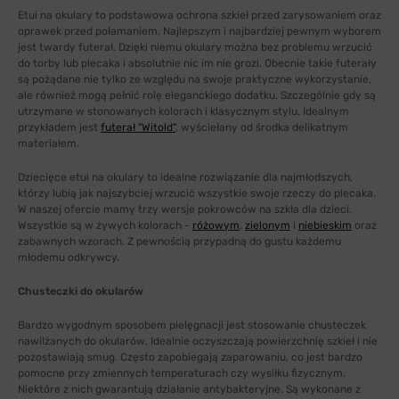
Etui na okulary to podstawowa ochrona szkieł przed zarysowaniem oraz
oprawek przed połamaniem. Najlepszym i najbardziej pewnym wyborem
jest twardy futerał. Dzięki niemu okulary można bez problemu wrzucić
do torby lub plecaka i absolutnie nic im nie grozi. Obecnie takie futerały
są pożądane nie tylko ze względu na swoje praktyczne wykorzystanie,
ale również mogą pełnić rolę eleganckiego dodatku. Szczególnie gdy są
utrzymane w stonowanych kolorach i klasycznym stylu. Idealnym
przykładem jest
futerał "Witold"
, wyściełany od środka delikatnym
materiałem.
Dziecięce etui na okulary to idealne rozwiązanie dla najmłodszych,
którzy lubią jak najszybciej wrzucić wszystkie swoje rzeczy do plecaka.
W naszej ofercie mamy trzy wersje pokrowców na szkła dla dzieci.
Wszystkie są w żywych kolorach -
różowym
,
zielonym
i
niebieskim
oraz
zabawnych wzorach. Z pewnością przypadną do gustu każdemu
młodemu odkrywcy.
Chusteczki do okularów
Bardzo wygodnym sposobem pielęgnacji jest stosowanie chusteczek
nawilżanych do okularów. Idealnie oczyszczają powierzchnię szkieł i nie
pozostawiają smug. Często zapobiegają zaparowaniu, co jest bardzo
pomocne przy zmiennych temperaturach czy wysiłku fizycznym.
Niektóre z nich gwarantują działanie antybakteryjne. Są wykonane z