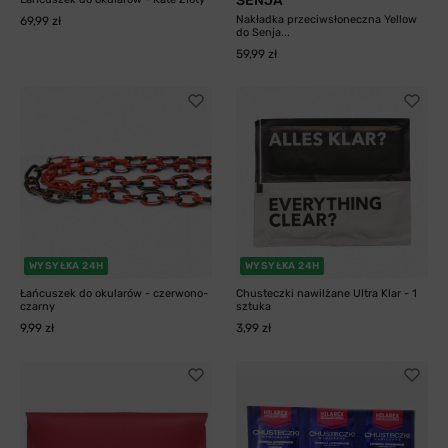
SENJA
Nakładka przeciwsłoneczna Yellow
69,99 zł
do Senja...
59,99 zł
WYSYŁKA 24H
WYSYŁKA 24H
Łańcuszek do okularów - czerwono-
Chusteczki nawilżane Ultra Klar - 1
czarny
sztuka
9,99 zł
3,99 zł