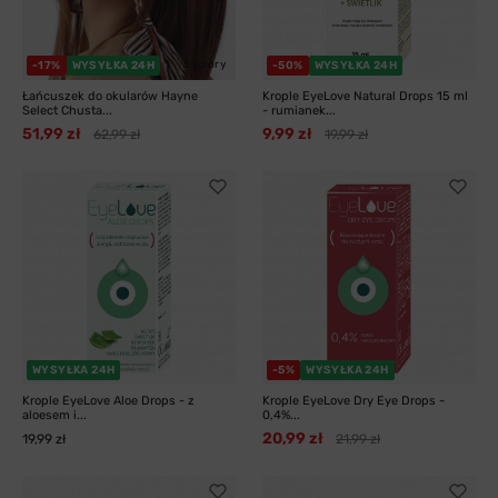
3 kolory
-17%
WYSYŁKA 24H
-50%
WYSYŁKA 24H
Łańcuszek do okularów Hayne
Krople EyeLove Natural Drops 15 ml
Select Chusta...
- rumianek...
51,99 zł
9,99 zł
62,99 zł
19,99 zł
WYSYŁKA 24H
-5%
WYSYŁKA 24H
Krople EyeLove Aloe Drops - z
Krople EyeLove Dry Eye Drops -
aloesem i...
0,4%...
20,99 zł
19,99 zł
21,99 zł