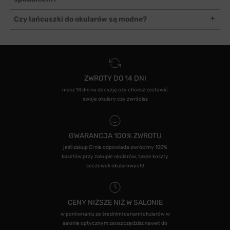
chusteczkami nawilżającymi do czyszczenia okularów.
powinniśmy mieć pod ręką ściereczkę do czyszczenia okularów na
sucho lub specjalne chusteczki nawilżane do czyszczenia ich na
Aby zabezpieczyć okulary przed spadaniem, możemy posłużyć się
Czy łańcuszki do okularów są modne?
mokro.
łańcuszkiem albo sznureczkiem, mocowanym na zausznikach.
Łańcuszki do okularów mogą pełnić funkcję ciekawego i
oryginalnego dodatku modowego. Łatwość ich wymiany i dostępne
wzory, kolory czy materiały sprawiają, że łatwo jest dobrać taki
łańcuszek do okularów do stylizacji, zarówno biznesowych, jak i
casualowych czy sportowych.
ZWROTY DO 14 DNI
masz 14 dni na decyzję czy chcesz zostawić
swoje okulary czy zwrócisz
GWARANCJA 100% ZWROTU
jeśli zakup Ci nie odpowiada zwrócimy 100%
kosztów przy zakupie okularów, także koszty
soczewek okularowych!
CENY NIŻSZE NIŻ W SALONIE
w porównaniu ze średnimi cenami okularów w
salonie optycznym zaoszczędzisz nawet do