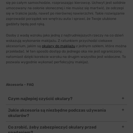
się po całym samochodzie, rozpraszając kierowcę. Uchwyt jest solidnie
umocowany na osłonie słonecznej i nie musisz się martwić, że odczepi
się w trakcie jazdy, nawet po nierównej nawierzchni. Takie rozwiązanie
zaprowadzi porządek we wnętrzu auta i sprawi, że Twoje ulubione
gadżety będą pod ręką.
Osoby z wadą wzroku jako jedną z najtrudniejszych rzeczy na co dzień
wskazują wykonanie makijażu. Z ratunkiem przychodzi ciekawe
akcesorium, jakim są
okulary do makijażu
z jednym szkłem, które można
przekładać. W ten sposób dostęp do jednego oka nie jest ograniczony,
natomiast dzięki korekcie wzroku na drugim wszystko jest widoczne. To
pozwala wygodnie wykonać perfekcyjny makijaż.
Akcesoria - FAQ
Czym najlepiej czyścić okulary?
Do czyszczenia okularów najlepiej wykorzystać specjalną, miękką
Jakie akcesoria są niezbędne podczas używania
ściereczkę z mikrofibry. Taki materiał jest delikatny dla soczewki
okularów?
oraz pokrywających ją powłok uszlachetniających, a jednocześnie
bardzo dobrze usuwa zabrudzenia. W przypadku większych
Do niezbędnych akcesoriów na pewno zaliczymy etui, które pełni
Co zrobić, żeby zabezpieczyć okulary przed
zabrudzeń warto posłużyć się specjalnym sprayem lub
funkcję ochronną w czasie, gdy okulary nie są noszone. Zawsze też
spadaniem?