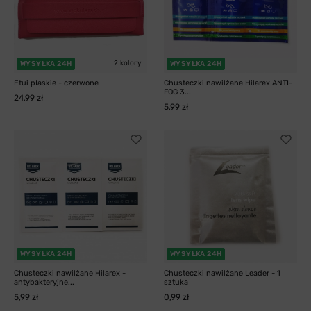
2 kolory
WYSYŁKA 24H
WYSYŁKA 24H
Etui płaskie - czerwone
Chusteczki nawilżane Hilarex ANTI-
FOG 3...
24,99 zł
5,99 zł
WYSYŁKA 24H
WYSYŁKA 24H
Chusteczki nawilżane Hilarex -
Chusteczki nawilżane Leader - 1
antybakteryjne...
sztuka
5,99 zł
0,99 zł