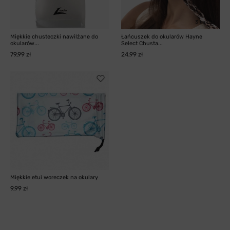
3 kolory
Miękkie chusteczki nawilżane do
Łańcuszek do okularów Hayne
okularów...
Select Chusta...
79,99 zł
24,99 zł
Miękkie etui woreczek na okulary
9,99 zł