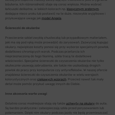
biżuteria. Ich różnorodność staje się coraz większa. Można wybrać
łańcuszki delikatne, w lekkich kolorach np.
klasycznym srebrnym
,
dodające nieco uroku lub postawić na te duże, niezwykle wyjątkowe i
przykuwające uwagę jak
model Angela
.
Ściereczki do okularów
Przecieranie szkieł zwykłą chusteczką lub przypadkowym materiałem,
jaki ma się pod ręką może prowadzić do zarysowań. Zazwyczaj kupując
okulary, największe koszty ponosi się przy wyborze specjalnych powłok,
dodatkowo chroniących wzrok. Podczas przetarcia ich
nieprzeznaczoną do tego tkaniną, szkła tracą te dodatkowe
właściwości. Specjalne ściereczki do czyszczenia okularów nie tylko
skutecznie usuwają zabrudzenia, ale także nie uszkadzają drogich
powłok do pracy przy komputerze czy antyrefleksów. W naszej ofercie
znajdziesz ściereczki do czyszczenia okularów w wielu wersjach
kolorystycznych oraz
ciekawych wzorach
. Przecież nawet tak mały
detal może pomóc przykuć uwagę innych do Ciebie.
Inne akcesoria warte uwagi
Ostatnio coraz modniejsze stają się także
uchwyty na okulary
do auta.
Są bardzo praktyczne i zabezpieczają szkła przed porysowaniem lub
połamaniem. Dzięki nim okulary podczas jazdy nie będą przemieszczać