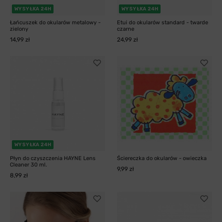
WYSYŁKA 24H
WYSYŁKA 24H
Łańcuszek do okularów metalowy -
Etui do okularów standard - twarde
zielony
czarne
14,99 zł
24,99 zł
WYSYŁKA 24H
Płyn do czyszczenia HAYNE Lens
Ściereczka do okularów - owieczka
Cleaner 30 ml.
9,99 zł
8,99 zł