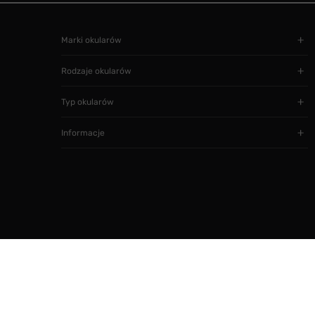
Marki okularów
Rodzaje okularów
Typ okularów
Informacje