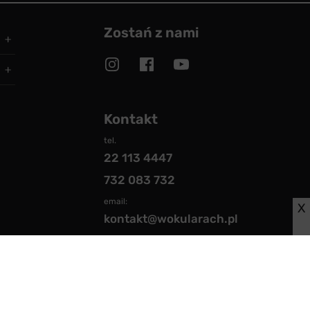
Zostań z nami
Kontakt
tel.
22 113 4447
732 083 732
email:
X
kontakt@wokularach.pl