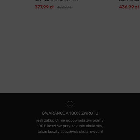
377,99 zł
436,99 zł
422,99 zł
GWARANCJA 100% ZWROTU
jeśli zakup Ci nie odpowiada zwrócimy
100% kosztów przy zakupie okularów,
także koszty soczewek okularowych!