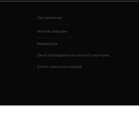
Jak zamawiać
Warunki zakupów
Reklamacja
Zwrot (odstąpienie od umowy) i wymiana
Zmień ustawienia ciastek
Projekt i realizacja
SMARTMAGE