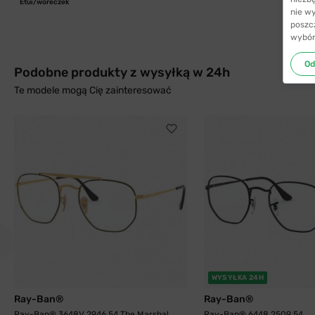
Etui/woreczek
nie w
poszc
wybór
Od
Podobne produkty z wysyłką w 24h
Te modele mogą Cię zainteresować
WYSYŁKA 24H
Ray-Ban®
Ray-Ban®
Ray-Ban® 3648V 2946 54 The Marshal
Ray-Ban® 6448 2509 54