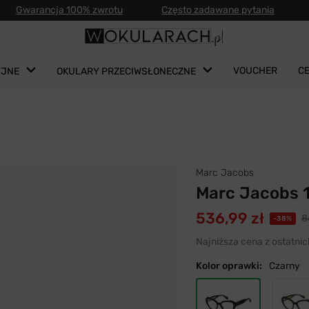
Gwarancja 100% zwrotu
Często zadawane pytania
VOUCHER
C
YJNE
OKULARY PRZECIWSŁONECZNE
Marc Jacobs
Marc Jacobs 
536,99 zł
8
-38%
Najniższa cena z ostatnic
Kolor oprawki:
Czarny