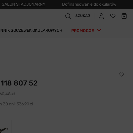
SALON STACJONARNY
Dofinansowanie do okularów
SZUKAJ
ENNIK SOCZEWEK OKULAROWYCH
PROMOCJE
1118 807 52
60,48 zł
h 30 dni:
536,99 zł