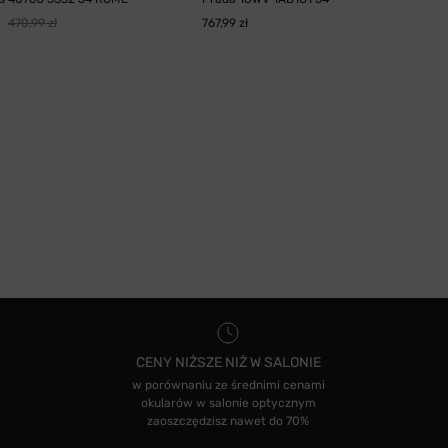
470,99 zł
767,99 zł
CENY NIŻSZE NIŻ W SALONIE
w porównaniu ze średnimi cenami
okularów w salonie optycznym
zaoszczędzisz nawet do 70%