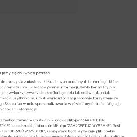
ujemy się do Twoich potrzeb
Szerokość szkła
52 mm
klep korzysta z ciasteczek i/lub innych podobnych technologii, które
 do gromadzenia i przechowywania informacji. Każdy konkretny plik
ć odpowiedni rozmiar
 jest wykorzystywany do określonego celu lub celów, takich jak
fikacja użytkownika, uzyskiwanie informacji sposobie korzystania ze
go Sklepu lub w celu spersonalizowania wyświetlanych treści. Więcej o
h cookie -
Informacje
z zaakceptować wszystkie pliki cookie klikając "ZAAKCEPTUJ
KIE", lub odrzucić pliki cookie klikając "ZAAKCEPTUJ WYBRANE". Jeśli
niesz "ODRZUĆ WSZYSTKIE", zapisywane będą wyłącznie pliki cookie
ędne do zapewnienia funkcjonowania Sklepu, korzystanie z takich plików