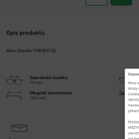
Opis produktu
Marc Jacobs 1118 807 52
Dopas
Szerokość mostka
19 mm
Nasz s
służą
Długość zauszników
Jak wybra
cookie
140 mm
identy
nasze
plikac
Możes
WSZYST
naciś
niezb