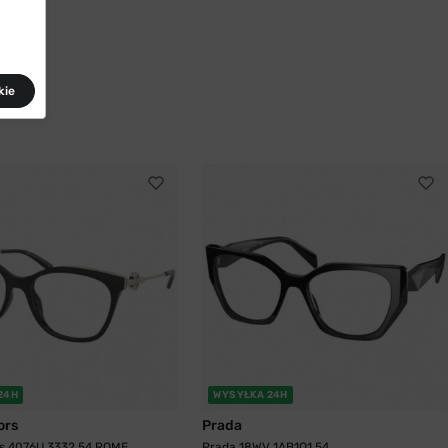
kie
24H
WYSYŁKA 24H
ors
Prada
rs 4076U 3332 54 ROME
Prada 18WV 1AB1O1 54