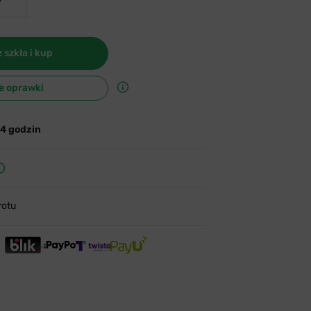
 szkła i kup
e oprawki
24 godzin
rotu