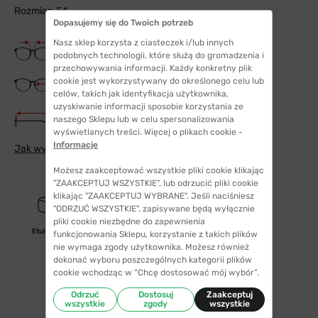
Rozmiar: 54
Dopasujemy się do Twoich potrzeb
Nasz sklep korzysta z ciasteczek i/lub innych
Szerokość mostka
17 mm
podobnych technologii, które służą do gromadzenia i
przechowywania informacji. Każdy konkretny plik
Szerokość szkła
cookie jest wykorzystywany do określonego celu lub
54 mm
celów, takich jak identyfikacja użytkownika,
uzyskiwanie informacji sposobie korzystania ze
Długość zauszników
naszego Sklepu lub w celu spersonalizowania
145 mm
wyświetlanych treści. Więcej o plikach cookie -
Informacje
Jak wybrać odpowiedni rozmiar
Możesz zaakceptować wszystkie pliki cookie klikając
"ZAAKCEPTUJ WSZYSTKIE", lub odrzucić pliki cookie
klikając "ZAAKCEPTUJ WYBRANE". Jeśli naciśniesz
"ODRZUĆ WSZYSTKIE", zapisywane będą wyłącznie
pliki cookie niezbędne do zapewnienia
Etui/woreczek
funkcjonowania Sklepu, korzystanie z takich plików
nie wymaga zgody użytkownika. Możesz również
dokonać wyboru poszczególnych kategorii plików
cookie wchodząc w “Chcę dostosować mój wybór”.
Odrzuć
Dostosuj
Zaakceptuj
wszystkie
zgody
wszystkie