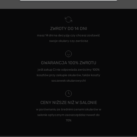
ZWROTY DO 14 DNI
masz 14 dni na decyzję czy chcesz zostawić
swoje okulary czy zwrócisz
GWARANCJA 100% ZWROTU
jeśli zakup Ci nie odpowiada zwrócimy 100%
kosztów przy zakupie okularów, także koszty
soczewek okularowych!
CENY NIŻSZE NIŻ W SALONIE
w porównaniu ze średnimi cenami okularów w
salonie optycznym zaoszczędzisz nawet do
70%