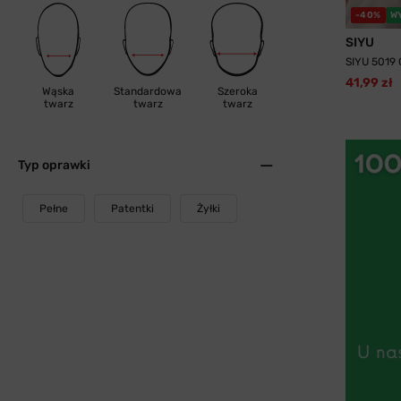
-40%
W
SIYU
SIYU 5019 
41,99 zł
Wąska
Standardowa
Szeroka
twarz
twarz
twarz
Typ oprawki
Pełne
Patentki
Żyłki