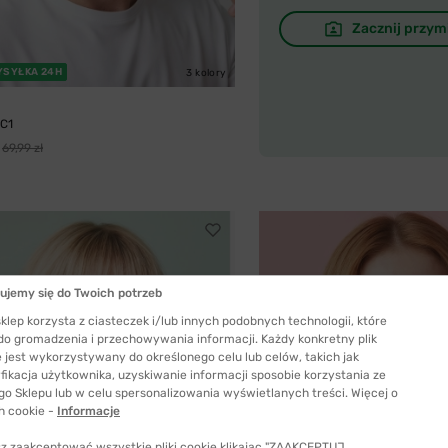
Zacznij przym
YSYŁKA 24H
3 kolory
 C1
69,99 zł
ujemy się do Twoich potrzeb
klep korzysta z ciasteczek i/lub innych podobnych technologii, które
 do gromadzenia i przechowywania informacji. Każdy konkretny plik
 jest wykorzystywany do określonego celu lub celów, takich jak
fikacja użytkownika, uzyskiwanie informacji sposobie korzystania ze
go Sklepu lub w celu spersonalizowania wyświetlanych treści. Więcej o
h cookie -
Informacje
z zaakceptować wszystkie pliki cookie klikając "ZAAKCEPTUJ