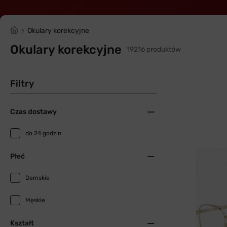
Okulary korekcyjne
Okulary korekcyjne
19216 produktów
Filtry
Czas dostawy
do 24 godzin
Płeć
Damskie
Męskie
Kształt