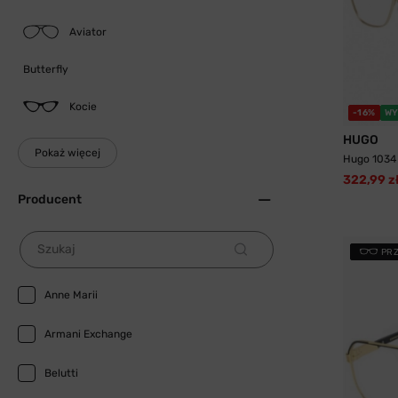
Aviator
Butterfly
Kocie
-16%
WY
HUGO
Pokaż więcej
Hugo 1034
322,99 z
Producent
Szukaj
PR
Anne Marii
Armani Exchange
Belutti