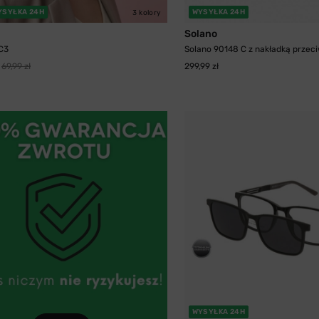
YSYŁKA 24H
WYSYŁKA 24H
3 kolory
Solano
C3
Solano 90148 C z nakładką przeci
69,99 zł
299,99 zł
WYSYŁKA 24H