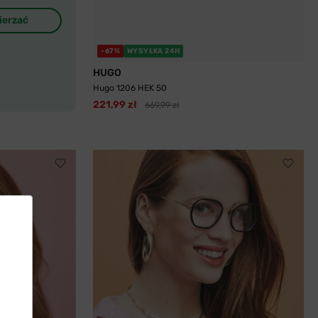
ierzać
-67%
WYSYŁKA 24H
HUGO
Hugo 1206 HEK 50
221,99 zł
669,99 zł