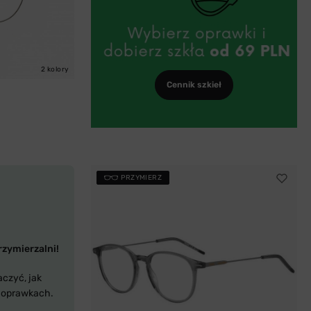
2 kolory
Cennik szkieł
PRZYMIERZ
rzymierzalni!
aczyć, jak
 oprawkach.