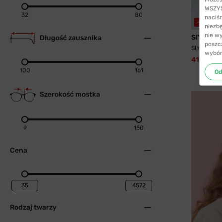
WSZYST
32
80
naciś
-40%
W
niezb
nie w
SIYU
Długość zausznika
poszc
SIYU 2025 
wybór
41,99 zł
100
161
Od
Szerokość mostka
9
150
Cena
Rodzaj twarzy