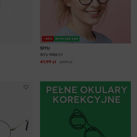
-40%
WYSYŁKA 24H
SIYU
SIYU 1988 C1
41,99 zł
69,99 zł