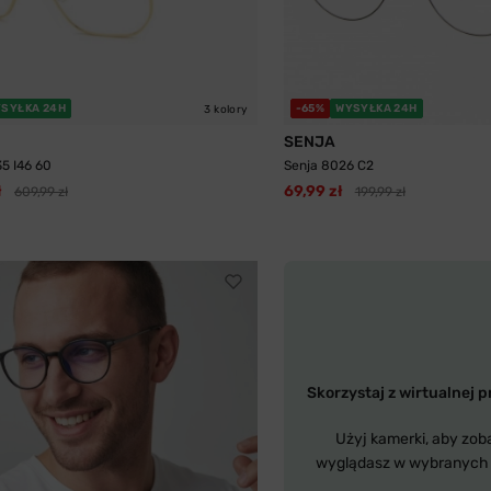
SYŁKA 24H
-65%
WYSYŁKA 24H
3 kolory
SENJA
35 I46 60
Senja 8026 C2
ł
69,99 zł
609,99 zł
199,99 zł
Skorzystaj z wirtualnej p
Użyj kamerki, aby zob
wyglądasz w wybranych