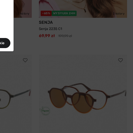
-65%
WYSYŁKA 24H
2 kolory
2 kolory
SENJA
Senja 2235 C1
69,99 zł
199,99 zł
kie