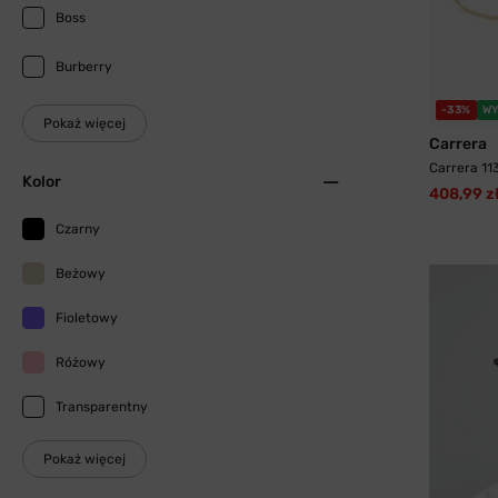
Boss
Burberry
-33%
WY
Pokaż więcej
Carrera
Carrera 11
Kolor
408,99 z
Czarny
Beżowy
Fioletowy
Różowy
Transparentny
Pokaż więcej