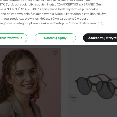
KIE", lub odrzucić pliki cookie klikając "ZAAKCEPTUJ WYBRANE". Jeśli
niesz "ODRZUĆ WSZYSTKIE", zapisywane będą wyłącznie pliki cookie
YSYŁKA 24H
-40%
WYSYŁKA 24H
ędne do zapewnienia funkcjonowania Sklepu, korzystanie z takich plików
ymaga zgody użytkownika. Możesz również dokonać wyboru
SIYU
zególnych kategorii plików cookie wchodząc w “Chcę dostosować mój
C1 56
SIYU 207 C1
”.
41,99 zł
69,99 zł
69,99 zł
rzuć wszystkie
Dostosuj zgody
Zaakceptuj wszyst