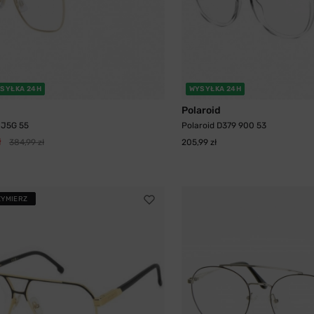
SYŁKA 24H
WYSYŁKA 24H
Polaroid
 J5G 55
Polaroid D379 900 53
ł
384,99 zł
205,99 zł
ZYMIERZ