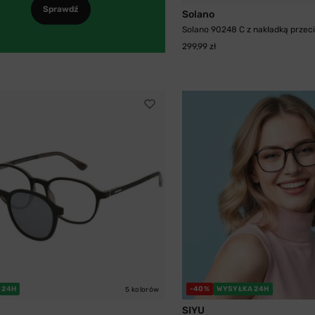
Sprawdź
Solano
Solano 90248 C z nakładką przeci
299,99 zł
 24H
-40%
WYSYŁKA 24H
5 kolorów
SIYU