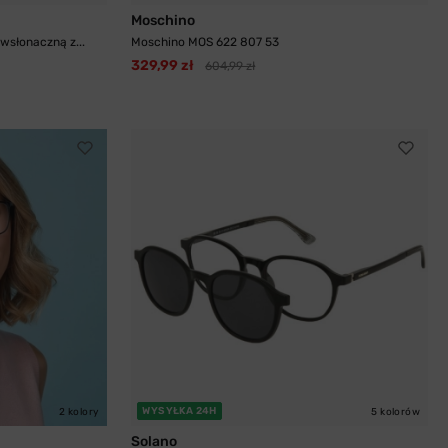
Moschino
wsłonaczną z...
Moschino MOS 622 807 53
329,99 zł
604,99 zł
WYSYŁKA 24H
2 kolory
5 kolorów
Solano