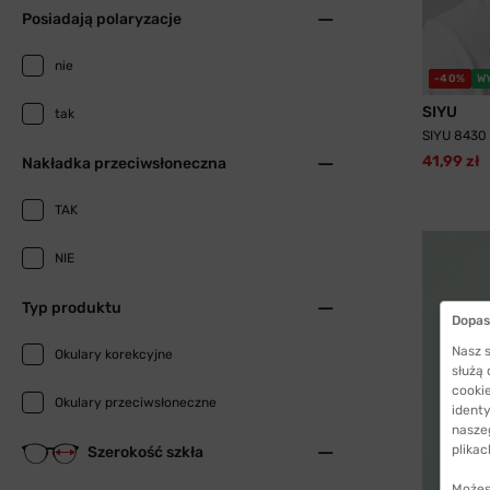
Posiadają polaryzacje
nie
-40%
W
SIYU
tak
SIYU 8430
41,99 zł
Nakładka przeciwsłoneczna
TAK
NIE
Typ produktu
Dopas
Nasz s
Okulary korekcyjne
służą
cookie
Okulary przeciwsłoneczne
identy
nasze
plikac
Szerokość szkła
Możes