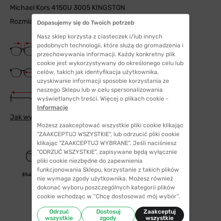
Michael Kors 4150U 3005 KINGSTON
Rozmiar: 54
Dopasujemy się do Twoich potrzeb
Nasz sklep korzysta z ciasteczek i/lub innych
Szerokość mostka
podobnych technologii, które służą do gromadzenia i
17 mm
przechowywania informacji. Każdy konkretny plik
cookie jest wykorzystywany do określonego celu lub
Szerokość szkła
celów, takich jak identyfikacja użytkownika,
54 mm
uzyskiwanie informacji sposobie korzystania ze
naszego Sklepu lub w celu spersonalizowania
Długość zauszników
wyświetlanych treści. Więcej o plikach cookie -
140 mm
Informacje
Jak wybrać odpowiedni rozmiar
Możesz zaakceptować wszystkie pliki cookie klikając
"ZAAKCEPTUJ WSZYSTKIE", lub odrzucić pliki cookie
klikając "ZAAKCEPTUJ WYBRANE". Jeśli naciśniesz
"ODRZUĆ WSZYSTKIE", zapisywane będą wyłącznie
pliki cookie niezbędne do zapewnienia
funkcjonowania Sklepu, korzystanie z takich plików
Etui/woreczek
nie wymaga zgody użytkownika. Możesz również
dokonać wyboru poszczególnych kategorii plików
cookie wchodząc w “Chcę dostosować mój wybór”.
Odrzuć
Dostosuj
Zaakceptuj
wszystkie
zgody
wszystkie