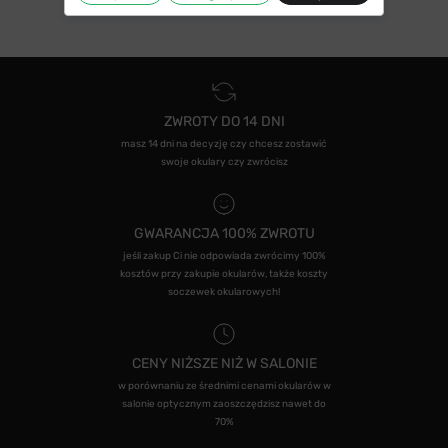
ZWROTY DO 14 DNI
masz 14 dni na decyzję czy chcesz zostawić
swoje okulary czy zwrócisz
GWARANCJA 100% ZWROTU
jeśli zakup Ci nie odpowiada zwrócimy 100%
kosztów przy zakupie okularów, także koszty
soczewek okularowych!
CENY NIŻSZE NIŻ W SALONIE
w porównaniu ze średnimi cenami okularów w
salonie optycznym zaoszczędzisz nawet do
70%