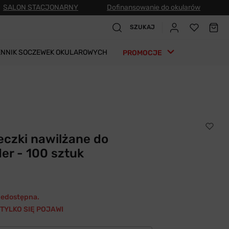
SALON STACJONARNY
Dofinansowanie do okularów
SZUKAJ
ENNIK SOCZEWEK OKULAROWYCH
PROMOCJE
eczki nawilżane do
er - 100 sztuk
niedostępna.
TYLKO SIĘ POJAWI