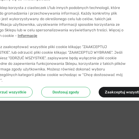
klep korzysta z ciasteczek i/lub innych podobnych technologii, które
 do gromadzenia i przechowywania informacji. Każdy konkretny plik
 jest wykorzystywany do określonego celu lub celów, takich jak
fikacja użytkownika, uzyskiwanie informacji sposobie korzystania ze
go Sklepu lub w celu spersonalizowania wyświetlanych treści. Więcej o
h cookie -
Informacje
z zaakceptować wszystkie pliki cookie klikając "ZAAKCEPTUJ
KIE", lub odrzucić pliki cookie klikając "ZAAKCEPTUJ WYBRANE". Jeśli
niesz "ODRZUĆ WSZYSTKIE", zapisywane będą wyłącznie pliki cookie
ędne do zapewnienia funkcjonowania Sklepu, korzystanie z takich plików
eczne i sportowe.
ymaga zgody użytkownika. Możesz również dokonać wyboru
zególnych kategorii plików cookie wchodząc w “Chcę dostosować mój
”.
rzuć wszystkie
Dostosuj zgody
Zaakceptuj wszyst