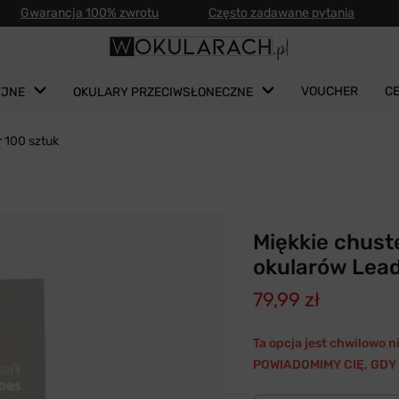
Gwarancja 100% zwrotu
Często zadawane pytania
VOUCHER
C
YJNE
OKULARY PRZECIWSŁONECZNE
r 100 sztuk
Miękkie chust
okularów Lead
79,99 zł
Ta opcja jest chwilowo 
POWIADOMIMY CIĘ, GDY 