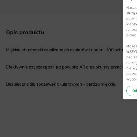
Nasz s
służą
cookie
identy
nasze
Opis produktu
plikac
Możes
Miękkie chusteczki nawilżane do okularów Leader - 100 sztuk
WSZYST
naciś
niezb
Efektywnie czyszczą szkła z powłoką AR oraz okulary przeciwsłon
nie w
poszc
wybór
Bezpieczne dla soczewek okularowych - bardzo miękkie.
Od