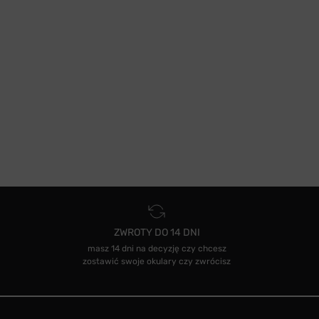
ZWROTY DO 14 DNI
masz 14 dni na decyzję czy chcesz
zostawić swoje okulary czy zwrócisz