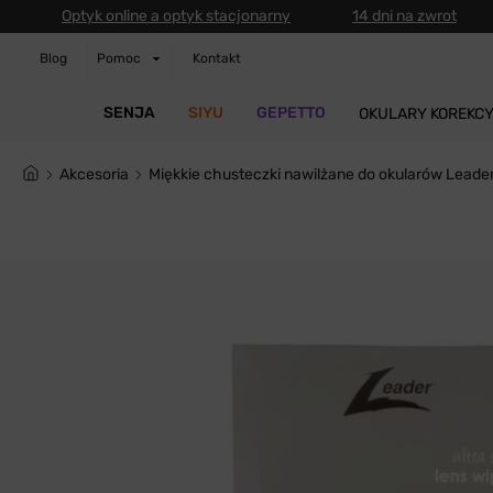
Optyk online a optyk stacjonarny
14 dni na zwrot
Blog
Pomoc
Kontakt
SENJA
SIYU
GEPETTO
OKULARY KOREKC
Akcesoria
Miękkie chusteczki nawilżane do okularów Leade