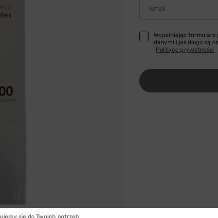
Email
Wypełniając formularz
danymi i jak długo są 
Polityce prywatności
ujemy się do Twoich potrzeb