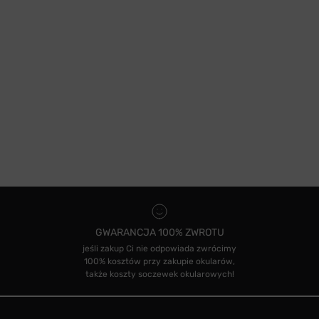
GWARANCJA 100% ZWROTU
jeśli zakup Ci nie odpowiada zwrócimy
100% kosztów przy zakupie okularów,
także koszty soczewek okularowych!