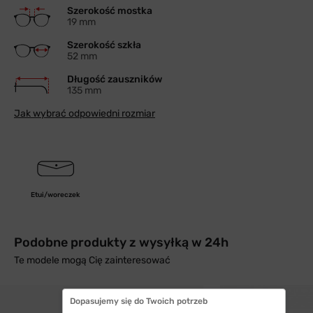
Szerokość mostka
19 mm
Szerokość szkła
52 mm
Długość zauszników
135 mm
Jak wybrać odpowiedni rozmiar
Etui/woreczek
Podobne produkty z wysyłką w 24h
Te modele mogą Cię zainteresować
Dopasujemy się do Twoich potrzeb