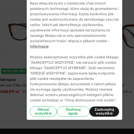
Nasz sklep korzysta z ciasteczek i/lub innych
podobnych technologii, które służą do gromadzenia i
przechowywania informacji. Każdy konkretny plik
cookie jest wykorzystywany do określonego celu lub
celów, takich jak identyfikacja użytkownika,
uzyskiwanie informacji sposobie korzystania ze
naszego Sklepu lub w celu spersonalizowania
wyświetlanych treści. Więcej o plikach cookie -
Informacje
Możesz zaakceptować wszystkie pliki cookie klikając
"ZAAKCEPTUJ WSZYSTKIE", lub odrzucić pliki cookie
klikając "ZAAKCEPTUJ WYBRANE". Jeśli naciśniesz
WYSYŁKA 24H
WYSYŁKA 24H
"ODRZUĆ WSZYSTKIE", zapisywane będą wyłącznie
pliki cookie niezbędne do zapewnienia
Versace
Fendi
funkcjonowania Sklepu, korzystanie z takich plików
Versace 3186 5077 54
Fendi 0279 086 52
nie wymaga zgody użytkownika. Możesz również
448,99 zł
436,99 zł
518,99 zł
588,99 zł
dokonać wyboru poszczególnych kategorii plików
cookie wchodząc w “Chcę dostosować mój wybór”.
Odrzuć
Dostosuj
Zaakceptuj
wszystkie
zgody
wszystkie