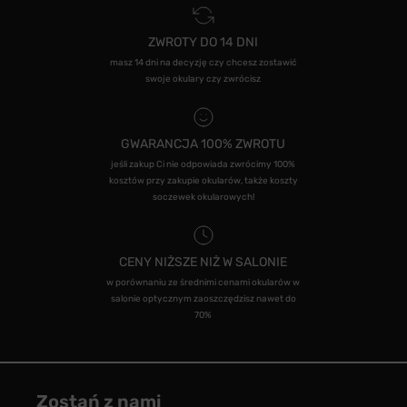
ZWROTY DO 14 DNI
masz 14 dni na decyzję czy chcesz zostawić
swoje okulary czy zwrócisz
GWARANCJA 100% ZWROTU
jeśli zakup Ci nie odpowiada zwrócimy 100%
kosztów przy zakupie okularów, także koszty
soczewek okularowych!
CENY NIŻSZE NIŻ W SALONIE
w porównaniu ze średnimi cenami okularów w
salonie optycznym zaoszczędzisz nawet do
70%
Zostań z nami