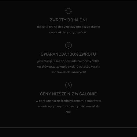
ZWROTY DO 14 DNI
masz 14 dni na decyzję czy chcesz zostawić
swoje okulary czy zwrócisz
GWARANCJA 100% ZWROTU
jeśli zakup Ci nie odpowiada zwrócimy 100%
kosztów przy zakupie okularów, także koszty
soczewek okularowych!
CENY NIŻSZE NIŻ W SALONIE
w porównaniu ze średnimi cenami okularów w
salonie optycznym zaoszczędzisz nawet do
70%