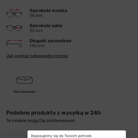
Szerokość mostka
18 mm
Szerokość szkła
52 mm
Długość zauszników
145 mm
Jak wybrać odpowiedni rozmiar
Etui/woreczek
Podobne produkty z wysyłką w 24h
Te modele mogą Cię zainteresować
Dopasujemy się do Twoich potrzeb