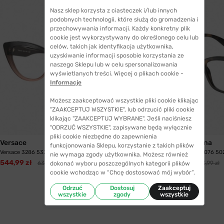
Nasz sklep korzysta z ciasteczek i/lub innych
podobnych technologii, które służą do gromadzenia i
przechowywania informacji. Każdy konkretny plik
cookie jest wykorzystywany do określonego celu lub
celów, takich jak identyfikacja użytkownika,
uzyskiwanie informacji sposobie korzystania ze
naszego Sklepu lub w celu spersonalizowania
wyświetlanych treści. Więcej o plikach cookie -
Informacje
Możesz zaakceptować wszystkie pliki cookie klikając
"ZAAKCEPTUJ WSZYSTKIE", lub odrzucić pliki cookie
klikając "ZAAKCEPTUJ WYBRANE". Jeśli naciśniesz
"ODRZUĆ WSZYSTKIE", zapisywane będą wyłącznie
pliki cookie niezbędne do zapewnienia
Versace
Dolce&Gabbana
funkcjonowania Sklepu, korzystanie z takich plików
Versace 3286 5332 54
Dolce&Gabbana 5076 50
nie wymaga zgody użytkownika. Możesz również
544,99 zł
464,99 zł
634,99 zł
523,99 zł
dokonać wyboru poszczególnych kategorii plików
cookie wchodząc w “Chcę dostosować mój wybór”.
Odrzuć
Dostosuj
Zaakceptuj
wszystkie
zgody
wszystkie