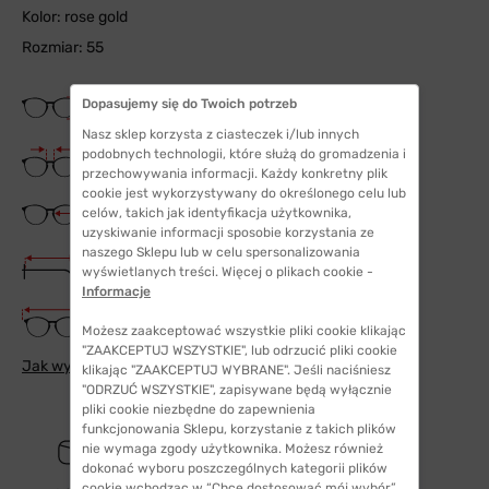
Kolor: rose gold
Rozmiar: 55
Wysokość soczewki
Dopasujemy się do Twoich potrzeb
45 mm
Nasz sklep korzysta z ciasteczek i/lub innych
Szerokość mostka
podobnych technologii, które służą do gromadzenia i
15 mm
przechowywania informacji. Każdy konkretny plik
cookie jest wykorzystywany do określonego celu lub
Szerokość szkła
celów, takich jak identyfikacja użytkownika,
55 mm
uzyskiwanie informacji sposobie korzystania ze
naszego Sklepu lub w celu spersonalizowania
Długość zauszników
wyświetlanych treści. Więcej o plikach cookie -
140 mm
Informacje
Szerokość oprawki
133 mm
Możesz zaakceptować wszystkie pliki cookie klikając
"ZAAKCEPTUJ WSZYSTKIE", lub odrzucić pliki cookie
Jak wybrać odpowiedni rozmiar
klikając "ZAAKCEPTUJ WYBRANE". Jeśli naciśniesz
"ODRZUĆ WSZYSTKIE", zapisywane będą wyłącznie
pliki cookie niezbędne do zapewnienia
funkcjonowania Sklepu, korzystanie z takich plików
nie wymaga zgody użytkownika. Możesz również
dokonać wyboru poszczególnych kategorii plików
cookie wchodząc w “Chcę dostosować mój wybór”.