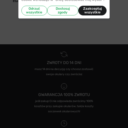
Etui/woreczek
Odrzuć
Dostosuj
Zaakceptuj
wszystkie
zgody
wszystkie
ZWROTY DO 14 DNI
masz 14 dni na decyzję czy chcesz zostawić
swoje okulary czy zwrócisz
GWARANCJA 100% ZWROTU
jeśli zakup Ci nie odpowiada zwrócimy 100%
kosztów przy zakupie okularów, także koszty
soczewek okularowych!