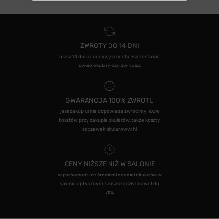
ZWROTY DO 14 DNI
masz 14 dni na decyzję czy chcesz zostawić
swoje okulary czy zwrócisz
GWARANCJA 100% ZWROTU
jeśli zakup Ci nie odpowiada zwrócimy 100%
kosztów przy zakupie okularów, także koszty
soczewek okularowych!
CENY NIŻSZE NIŻ W SALONIE
w porównaniu ze średnimi cenami okularów w
salonie optycznym zaoszczędzisz nawet do
70%