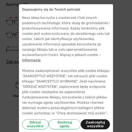
Rozmiar: 51
Dopasujemy się do Twoich potrzeb
Nasz sklep korzysta z ciasteczek i/lub innych
Szerokość mostka
16 mm
podobnych technologii, które służą do gromadzenia i
przechowywania informacji. Każdy konkretny plik
Szerokość szkła
cookie jest wykorzystywany do określonego celu lub
51 mm
celów, takich jak identyfikacja użytkownika,
uzyskiwanie informacji sposobie korzystania ze
Długość zauszników
naszego Sklepu lub w celu spersonalizowania
130 mm
wyświetlanych treści. Więcej o plikach cookie -
Informacje
Jak wybrać odpowiedni rozmiar
Możesz zaakceptować wszystkie pliki cookie klikając
"ZAAKCEPTUJ WSZYSTKIE", lub odrzucić pliki cookie
klikając "ZAAKCEPTUJ WYBRANE". Jeśli naciśniesz
"ODRZUĆ WSZYSTKIE", zapisywane będą wyłącznie
pliki cookie niezbędne do zapewnienia
Etui/woreczek
funkcjonowania Sklepu, korzystanie z takich plików
nie wymaga zgody użytkownika. Możesz również
dokonać wyboru poszczególnych kategorii plików
cookie wchodząc w “Chcę dostosować mój wybór”.
Odrzuć
Dostosuj
Zaakceptuj
wszystkie
zgody
wszystkie