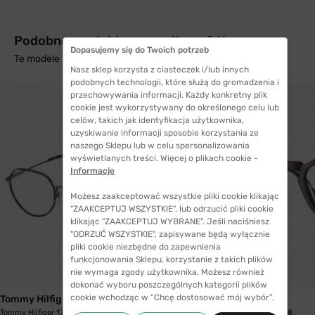
Podobne produkty z wysyłką w 24h
Dopasujemy się do Twoich potrzeb
Te modele mogą Cię zainteresować
Nasz sklep korzysta z ciasteczek i/lub innych
podobnych technologii, które służą do gromadzenia i
przechowywania informacji. Każdy konkretny plik
cookie jest wykorzystywany do określonego celu lub
celów, takich jak identyfikacja użytkownika,
uzyskiwanie informacji sposobie korzystania ze
naszego Sklepu lub w celu spersonalizowania
wyświetlanych treści. Więcej o plikach cookie -
Informacje
Możesz zaakceptować wszystkie pliki cookie klikając
"ZAAKCEPTUJ WSZYSTKIE", lub odrzucić pliki cookie
klikając "ZAAKCEPTUJ WYBRANE". Jeśli naciśniesz
"ODRZUĆ WSZYSTKIE", zapisywane będą wyłącznie
pliki cookie niezbędne do zapewnienia
funkcjonowania Sklepu, korzystanie z takich plików
nie wymaga zgody użytkownika. Możesz również
dokonać wyboru poszczególnych kategorii plików
cookie wchodząc w “Chcę dostosować mój wybór”.
Tommy Hilfiger
Persol
Tommy Hilfiger 1736 KJ1 51
Persol 3292V 24 48