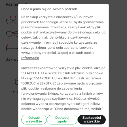
Rozmiar: 54
Dopasujemy się do Twoich potrzeb
Nasz sklep korzysta z ciasteczek i/lub innych
Szerokość mostka
18 mm
podobnych technologii, które służą do gromadzenia i
przechowywania informacji. Każdy konkretny plik
Szerokość szkła
cookie jest wykorzystywany do określonego celu lub
54 mm
celów, takich jak identyfikacja użytkownika,
uzyskiwanie informacji sposobie korzystania ze
Długość zauszników
naszego Sklepu lub w celu spersonalizowania
145 mm
wyświetlanych treści. Więcej o plikach cookie -
Informacje
Jak wybrać odpowiedni rozmiar
Możesz zaakceptować wszystkie pliki cookie klikając
"ZAAKCEPTUJ WSZYSTKIE", lub odrzucić pliki cookie
klikając "ZAAKCEPTUJ WYBRANE". Jeśli naciśniesz
"ODRZUĆ WSZYSTKIE", zapisywane będą wyłącznie
pliki cookie niezbędne do zapewnienia
Etui/woreczek
funkcjonowania Sklepu, korzystanie z takich plików
nie wymaga zgody użytkownika. Możesz również
dokonać wyboru poszczególnych kategorii plików
cookie wchodząc w “Chcę dostosować mój wybór”.
Odrzuć
Dostosuj
Zaakceptuj
wszystkie
zgody
wszystkie