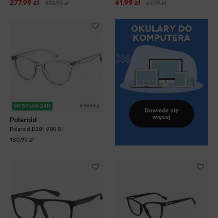
277,99 zł
41,99 zł
470,99 zł
69,99 zł
2 kolory
WYSYŁKA 24H
Dowiedz się
więcej
Polaroid
Polaroid D381 900 51
180,99 zł