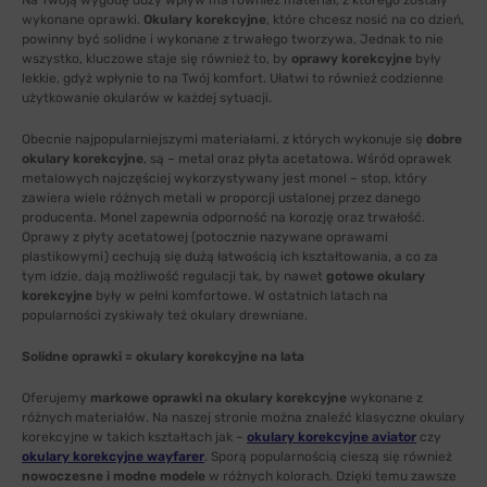
Na Twoją wygodę duży wpływ ma również materiał, z którego zostały
wykonane oprawki.
Okulary korekcyjne
, które chcesz nosić na co dzień,
powinny być solidne i wykonane z trwałego tworzywa, Jednak to nie
wszystko, kluczowe staje się również to, by
oprawy korekcyjne
były
lekkie, gdyż wpłynie to na Twój komfort. Ułatwi to również codzienne
użytkowanie okularów w każdej sytuacji.
Obecnie najpopularniejszymi materiałami, z których wykonuje się
dobre
okulary korekcyjne
, są – metal oraz płyta acetatowa. Wśród oprawek
metalowych najczęściej wykorzystywany jest monel – stop, który
zawiera wiele różnych metali w proporcji ustalonej przez danego
producenta. Monel zapewnia odporność na korozję oraz trwałość.
Oprawy z płyty acetatowej (potocznie nazywane oprawami
plastikowymi) cechują się dużą łatwością ich kształtowania, a co za
tym idzie, dają możliwość regulacji tak, by nawet
gotowe okulary
korekcyjne
były w pełni komfortowe. W ostatnich latach na
popularności zyskiwały też okulary drewniane.
Solidne oprawki = okulary korekcyjne na lata
Oferujemy
markowe oprawki na okulary korekcyjne
wykonane z
różnych materiałów. Na naszej stronie można znaleźć klasyczne okulary
korekcyjne w takich kształtach jak –
okulary korekcyjne aviator
czy
okulary korekcyjne wayfarer
. Sporą popularnością cieszą się również
nowoczesne i modne modele
w różnych kolorach. Dzięki temu zawsze