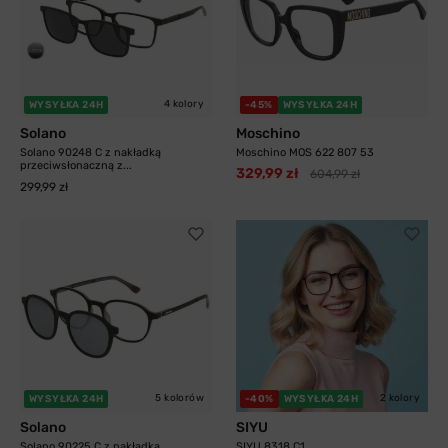
4 kolory
WYSYŁKA 24H
-45%
WYSYŁKA 24H
Solano
Moschino
Solano 90248 C z nakładką
Moschino MOS 622 807 53
przeciwsłonaczną z...
329,99 zł
604,99 zł
299,99 zł
5 kolorów
2 kolory
WYSYŁKA 24H
-40%
WYSYŁKA 24H
Solano
SIYU
Solano 90225 C z nakładką
SIYU 8318 C1