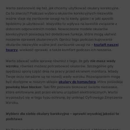
Warto zastanowić się też, jak chcemy użytkować okulary korekcyjne.
Co to znaczy? Podczas wyboru okularów korekcyjnych niezwykle
ważne staje się zwrócenie uwagi na to kiedy, gdzie i w jaki sposób
będziemy je użytkować. Wszystko to wpływa na kwestie związane z
doborem odpowiednich modeli. Nowoczesne modele okularów
korekcyjnych posiadają też dodatkowe funkcje, które mogą ułatwić
noszenie oprawek okularowych. Oprócz tego podczas kupowania
okularów niezwykle ważne jest zwrócenie uwagi na –
kształt naszej
twarzy
, wielkość oprawki, a także komfort podczas ich noszenia.
Warto zdawać sobie sprawę również z tego, że gdy
nie masz wady
wzroku
, również możesz potrzebować okularów. Szczególnie gdy
spędzasz sporą część dnia na pracy przed ekranem monitora. Wtedy
Twoje oczy narażone są na rozwój wady wzroku. Rozwiązaniem mogą
być dostępne w naszym sklepie
okulary do komputera
, które posiadają
powłokę blue blocker
. Taki filtr pozwala blokować światło niebieskie,
które emitowane jest przez ekranu urządzeń elektronicznych. Warto
wyposażyć się w tego typu ochronę, by uniknąć Cyfrowego Zmęczenia
Wzroku.
Wybierz dla siebie okulary korekcyjne – oprawki wysokiej jakości to
podstawa