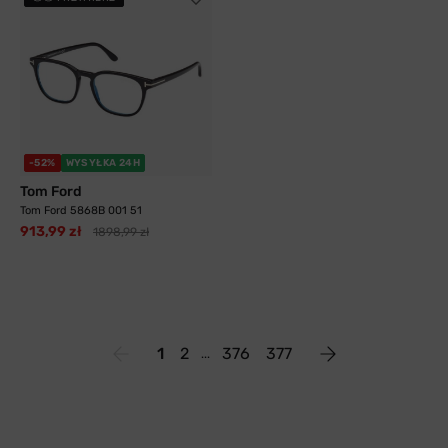
-52%
WYSYŁKA 24H
Tom Ford
Tom Ford 5868B 001 51
913,99 zł
1898,99 zł
1
2
376
377