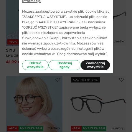
Informacje
Możesz zaakceptować wszystkie pliki cookie klikając
"ZAAKCEPTUJ WSZYSTKIE", lub odrzucić pliki cookie
klikając "ZAAKCEPTUJ WYBRANE". Jeśli naciśniesz
"ODRZUĆ WSZYSTKIE", zapisywane będą wyłącznie
pliki cookie niezbędne do zapewnienia
funkcjonowania Sklepu, korzystanie z takich plików
2 kolory
5 kolorów
-40%
WYSYŁKA 24H
WYSYŁKA 24H
nie wymaga zgody użytkownika. Możesz również
dokonać wyboru poszczególnych kategorii plików
SIYU
Solano
cookie wchodząc w “Chcę dostosować mój wybór”.
SIYU 35117 C9
Solano 10204 B z nakładką
przeciwsłoneczną z...
41,99 zł
69,99 zł
Odrzuć
Dostosuj
Zaakceptuj
299,99 zł
wszystkie
zgody
wszystkie
PRZYMIERZ
2 kolory
3 kolory
-40%
WYSYŁKA 24H
-14%
WYSYŁKA 24H