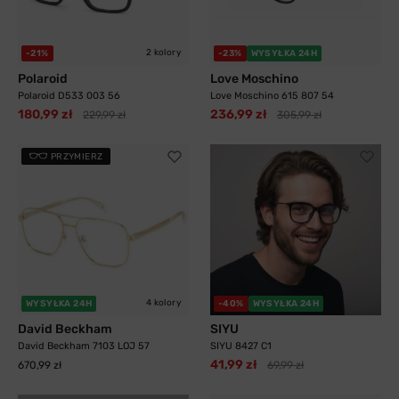
2 kolory
-21%
-23%
WYSYŁKA 24H
Polaroid
Love Moschino
Polaroid D533 003 56
Love Moschino 615 807 54
180,99 zł
236,99 zł
229,99 zł
305,99 zł
PRZYMIERZ
4 kolory
WYSYŁKA 24H
-40%
WYSYŁKA 24H
David Beckham
SIYU
David Beckham 7103 LOJ 57
SIYU 8427 C1
41,99 zł
670,99 zł
69,99 zł