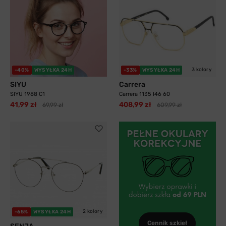
3 kolory
-40%
WYSYŁKA 24H
-33%
WYSYŁKA 24H
SIYU
Carrera
SIYU 1988 C1
Carrera 1135 I46 60
41,99 zł
408,99 zł
69,99 zł
609,99 zł
2 kolory
-65%
WYSYŁKA 24H
Cennik szkieł