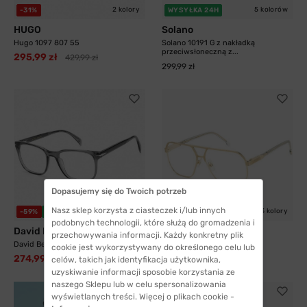
2 kolory
5 kolorów
-31%
WYSYŁKA 24H
HUGO
Solano
Hugo 1097 807 55
Solano 10191 G z nakładką
przeciwsłoneczną z...
295,99 zł
429,99 zł
299,99 zł
Dopasujemy się do Twoich potrzeb
Nasz sklep korzysta z ciasteczek i/lub innych
3 kolory
-59%
WYSYŁKA 24H
-30%
WYSYŁKA 24H
podobnych technologii, które służą do gromadzenia i
David Beckham
Carrera
przechowywania informacji. Każdy konkretny plik
David Beckham 1083 KB7 52
Carrera 1135 J5G 60
cookie jest wykorzystywany do określonego celu lub
274,99 zł
429,99 zł
676,99 zł
609,99 zł
celów, takich jak identyfikacja użytkownika,
uzyskiwanie informacji sposobie korzystania ze
naszego Sklepu lub w celu spersonalizowania
wyświetlanych treści. Więcej o plikach cookie -