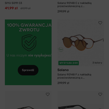
SIYU 5019 C3
Solano 90148 C z nakładką
przeciwsłoneczną z...
41,99 zł
69,99 zł
299,99 zł
3 kolory
WYSYŁKA 24H
Solano
Sprawdź
Solano 90148 F z nakładką
przeciwsłoneczną z...
299,99 zł