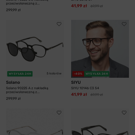
przeciwsłoneczną z...
41,99 zł
69,99 zł
299,99 zł
5 kolorów
WYSYŁKA 24H
-40%
WYSYŁKA 24H
Solano
SIYU
Solano 90225 A z nakładką
SIYU 10146 C3 54
przeciwsłoneczną z...
41,99 zł
69,99 zł
299,99 zł