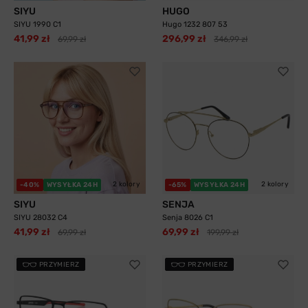
SIYU
HUGO
SIYU 1990 C1
Hugo 1232 807 53
41,99 zł
296,99 zł
69,99 zł
346,99 zł
2 kolory
2 kolory
-40%
WYSYŁKA 24H
-65%
WYSYŁKA 24H
SIYU
SENJA
SIYU 28032 C4
Senja 8026 C1
41,99 zł
69,99 zł
69,99 zł
199,99 zł
PRZYMIERZ
PRZYMIERZ