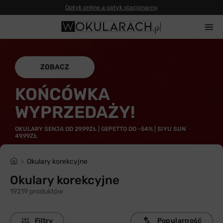
Optyk online a optyk stacjonarny
ZOBACZ
KOŃCÓWKA
WYPRZEDAŻY!
OKULARY SENJA OD 29,99ZŁ | GEPETTO DO -54% | SIYU SUN
49,99ZŁ
Okulary korekcyjne
Okulary korekcyjne
19219 produktów
Filtry
Popularność