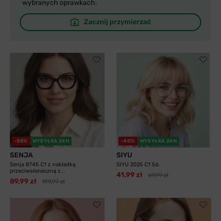
wybranych oprawkach.
Zacznij przymierzać
-55%
WYSYŁKA 24H
-40%
WYSYŁKA 24H
SENJA
SIYU
Senja 8745 C1 z nakładką
SIYU 2025 C1 56
przeciwsłoneczną z...
41,99 zł
69,99 zł
89,99 zł
199,99 zł