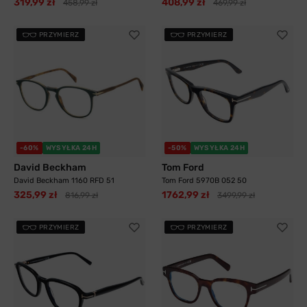
319,99 zł
408,99 zł
458,99 zł
469,99 zł
PRZYMIERZ
PRZYMIERZ
-60%
WYSYŁKA 24H
-50%
WYSYŁKA 24H
David Beckham
Tom Ford
David Beckham 1160 RFD 51
Tom Ford 5970B 052 50
325,99 zł
1762,99 zł
816,99 zł
3499,99 zł
PRZYMIERZ
PRZYMIERZ