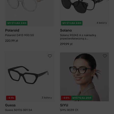
4 kolory
WYSYŁKA 24H
WYSYŁKA 24H
Polaroid
Solano
Polaroid D413 900 50
Solano 90243 A z nakładką
przeciwsłoneczną z...
220,99 zł
299,99 zł
3 kolory
-41%
-40%
WYSYŁKA 24H
Guess
SIYU
Guess 50176 001 54
SIYU 8339 C1