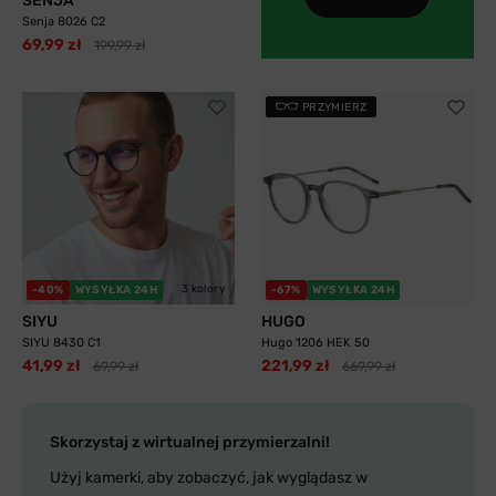
SENJA
Senja 8026 C2
69,99 zł
199,99 zł
PRZYMIERZ
3 kolory
-40%
WYSYŁKA 24H
-67%
WYSYŁKA 24H
SIYU
HUGO
SIYU 8430 C1
Hugo 1206 HEK 50
41,99 zł
221,99 zł
69,99 zł
669,99 zł
Skorzystaj z wirtualnej przymierzalni!
Użyj kamerki, aby zobaczyć, jak wyglądasz w