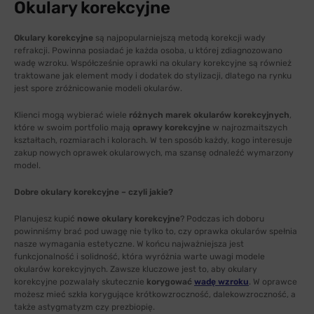
Okulary korekcyjne
Okulary korekcyjne
są najpopularniejszą metodą korekcji wady
refrakcji. Powinna posiadać je każda osoba, u której zdiagnozowano
wadę wzroku. Współcześnie oprawki na okulary korekcyjne są również
traktowane jak element mody i dodatek do stylizacji, dlatego na rynku
jest spore zróżnicowanie modeli okularów.
Klienci mogą wybierać wiele
różnych marek okularów korekcyjnych
,
które w swoim portfolio mają
oprawy korekcyjne
w najrozmaitszych
kształtach, rozmiarach i kolorach. W ten sposób każdy, kogo interesuje
zakup nowych oprawek okularowych, ma szansę odnaleźć wymarzony
model.
Dobre okulary korekcyjne – czyli jakie?
Planujesz kupić
nowe okulary korekcyjne
? Podczas ich doboru
powinniśmy brać pod uwagę nie tylko to, czy oprawka okularów spełnia
nasze wymagania estetyczne. W końcu najważniejsza jest
funkcjonalność i solidność, która wyróżnia warte uwagi modele
okularów korekcyjnych. Zawsze kluczowe jest to, aby okulary
korekcyjne pozwalały skutecznie
korygować
wadę wzroku
. W oprawce
możesz mieć szkła korygujące krótkowzroczność, dalekowzroczność, a
także astygmatyzm czy prezbiopię.