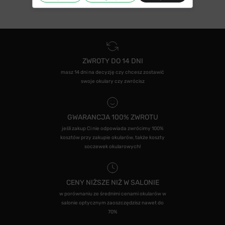
ZWROTY DO 14 DNI
masz 14 dni na decyzję czy chcesz zostawić
swoje okulary czy zwrócisz
GWARANCJA 100% ZWROTU
jeśli zakup Ci nie odpowiada zwrócimy 100%
kosztów przy zakupie okularów, także koszty
soczewek okularowych!
CENY NIŻSZE NIŻ W SALONIE
w porównaniu ze średnimi cenami okularów w
salonie optycznym zaoszczędzisz nawet do
70%