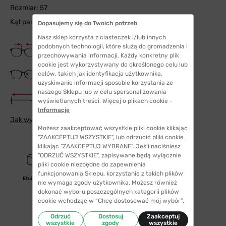
Rozmiar: 57
Kąt pantoskopowy: 11
Dopasujemy się do Twoich potrzeb
Nasz sklep korzysta z ciasteczek i/lub innych
Szerokość mostka
podobnych technologii, które służą do gromadzenia i
16 mm
przechowywania informacji. Każdy konkretny plik
cookie jest wykorzystywany do określonego celu lub
Szerokość szkła
celów, takich jak identyfikacja użytkownika,
57 mm
uzyskiwanie informacji sposobie korzystania ze
naszego Sklepu lub w celu spersonalizowania
Długość zauszników
wyświetlanych treści. Więcej o plikach cookie -
145 mm
Informacje
Jak wybrać odpowiedni rozmiar
Możesz zaakceptować wszystkie pliki cookie klikając
"ZAAKCEPTUJ WSZYSTKIE", lub odrzucić pliki cookie
klikając "ZAAKCEPTUJ WYBRANE". Jeśli naciśniesz
"ODRZUĆ WSZYSTKIE", zapisywane będą wyłącznie
pliki cookie niezbędne do zapewnienia
funkcjonowania Sklepu, korzystanie z takich plików
Etui/woreczek
nie wymaga zgody użytkownika. Możesz również
dokonać wyboru poszczególnych kategorii plików
cookie wchodząc w “Chcę dostosować mój wybór”.
Odrzuć
Dostosuj
Zaakceptuj
wszystkie
zgody
wszystkie