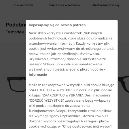
Etui/woreczek
Ściereczka w zestawie
elastyczne zawiasy
Podobne produkty z wysyłką w 24h
Dopasujemy się do Twoich potrzeb
Te modele mogą Cię zainteresować
Nasz sklep korzysta z ciasteczek i/lub innych
podobnych technologii, które służą do gromadzenia i
przechowywania informacji. Każdy konkretny plik
cookie jest wykorzystywany do określonego celu lub
celów, takich jak identyfikacja użytkownika,
uzyskiwanie informacji sposobie korzystania ze
naszego Sklepu lub w celu spersonalizowania
wyświetlanych treści. Więcej o plikach cookie -
Informacje
Możesz zaakceptować wszystkie pliki cookie klikając
"ZAAKCEPTUJ WSZYSTKIE", lub odrzucić pliki cookie
klikając "ZAAKCEPTUJ WYBRANE". Jeśli naciśniesz
"ODRZUĆ WSZYSTKIE", zapisywane będą wyłącznie
pliki cookie niezbędne do zapewnienia
funkcjonowania Sklepu, korzystanie z takich plików
nie wymaga zgody użytkownika. Możesz również
dokonać wyboru poszczególnych kategorii plików
cookie wchodząc w “Chcę dostosować mój wybór”.