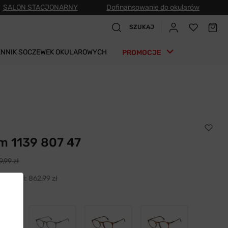
SALON STACJONARNY
Dofinansowanie do okularów
SZUKAJ
ENNIK SOCZEWEK OKULAROWYCH
PROMOCJE
m 1139 807 47
,99 zł
h 30 dni:
862,99 zł