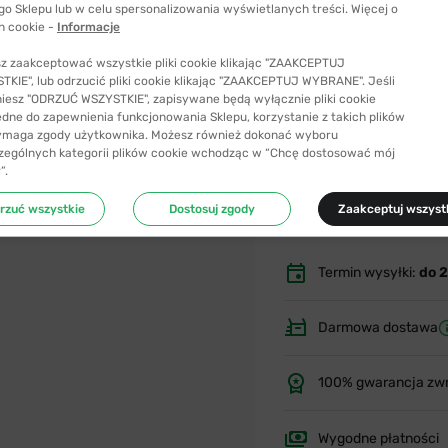
go Sklepu lub w celu spersonalizowania wyświetlanych treści. Więcej o
h cookie -
Informacje
z zaakceptować wszystkie pliki cookie klikając "ZAAKCEPTUJ
KIE", lub odrzucić pliki cookie klikając "ZAAKCEPTUJ WYBRANE". Jeśli
niesz "ODRZUĆ WSZYSTKIE", zapisywane będą wyłącznie pliki cookie
ędne do zapewnienia funkcjonowania Sklepu, korzystanie z takich plików
ymaga zgody użytkownika. Możesz również dokonać wyboru
zególnych kategorii plików cookie wchodząc w “Chcę dostosować mój
Dobierz
”.
rzuć wszystkie
Dostosuj zgody
Zaakceptuj wszyst
Kup sam
Termin wysyłki:
do 
Darmowa dostawa
100% gwarancja zw
Wygodne płatności