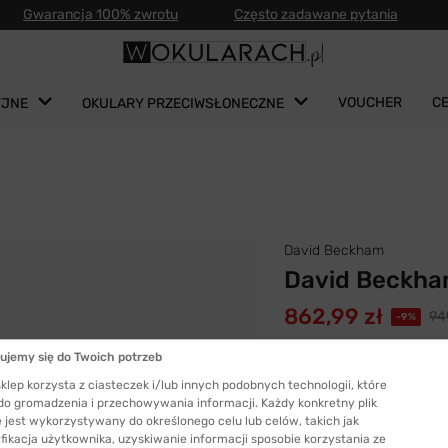
Gwarancja 100% zwrotu
Często zadawane pytania
VOUCHER
C
YJNE
OKULARY PRZECIWSŁONECZNE
David Beckham
David Beckha
862,99 zł
949
-9%
Najniższa cena z ostatnic
ujemy się do Twoich potrzeb
Kolor oprawki:
Czarny
klep korzysta z ciasteczek i/lub innych podobnych technologii, które
 do gromadzenia i przechowywania informacji. Każdy konkretny plik
 jest wykorzystywany do określonego celu lub celów, takich jak
fikacja użytkownika, uzyskiwanie informacji sposobie korzystania ze