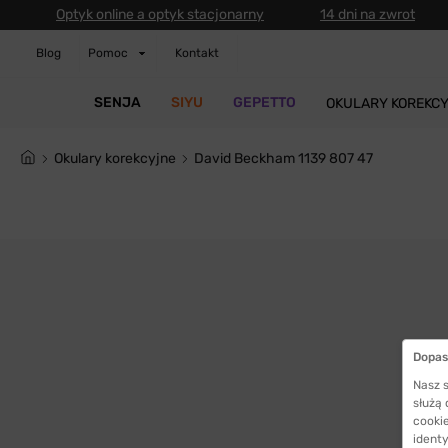
Optyk online a optyk stacjonarny
14 dni na zwrot
Blog
Pomoc
Kontakt
SENJA
SIYU
GEPETTO
OKULARY KOREKC
Okulary korekcyjne
David Beckham 1139 807 47
Dopas
Nasz s
służą
cookie
identy