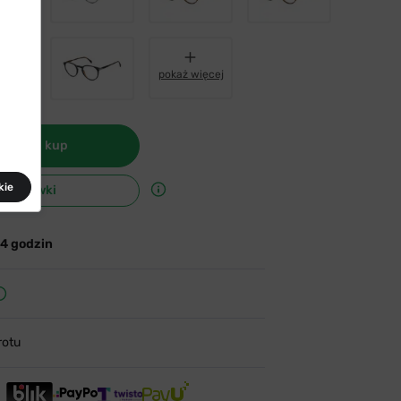
pokaż więcej
 szkła i kup
kie
e oprawki
24 godzin
rotu