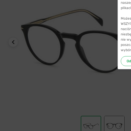
nasze
plikac
Możes
WSZYST
naciś
niezb
nie w
poszc
wybór
Od