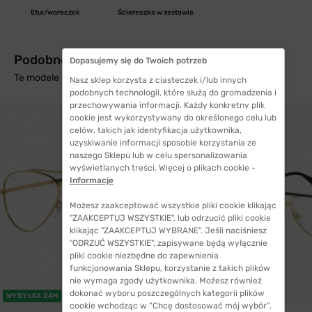
Etui/woreczek
Ściereczka w zestawie
Podobne produkty z wysyłką w 24h
Dopasujemy się do Twoich potrzeb
Te modele mogą Cię zainteresować
Nasz sklep korzysta z ciasteczek i/lub innych
podobnych technologii, które służą do gromadzenia i
przechowywania informacji. Każdy konkretny plik
cookie jest wykorzystywany do określonego celu lub
celów, takich jak identyfikacja użytkownika,
uzyskiwanie informacji sposobie korzystania ze
naszego Sklepu lub w celu spersonalizowania
wyświetlanych treści. Więcej o plikach cookie -
Informacje
Możesz zaakceptować wszystkie pliki cookie klikając
"ZAAKCEPTUJ WSZYSTKIE", lub odrzucić pliki cookie
klikając "ZAAKCEPTUJ WYBRANE". Jeśli naciśniesz
"ODRZUĆ WSZYSTKIE", zapisywane będą wyłącznie
pliki cookie niezbędne do zapewnienia
funkcjonowania Sklepu, korzystanie z takich plików
nie wymaga zgody użytkownika. Możesz również
dokonać wyboru poszczególnych kategorii plików
WYSYŁKA 24H
cookie wchodząc w “Chcę dostosować mój wybór”.