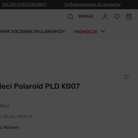
SALON STACJONARNY
Dofinansowanie do okularów
SZUKAJ
ENNIK SOCZEWEK OKULAROWYCH
PROMOCJE
zieci Polaroid PLD K007
99 zł
h 30 dni:
90,99 zł
y, Różowy