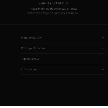
ZWROTY DO 14 DNI
masz 14 dni na decyzję czy chcesz
zostawić swoje okulary czy zwrócisz
Marki okularów
Rodzaje okularów
Typ okularów
Informacje