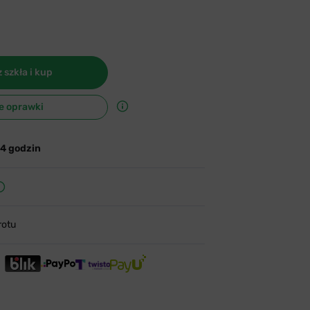
 szkła i kup
e oprawki
24 godzin
rotu