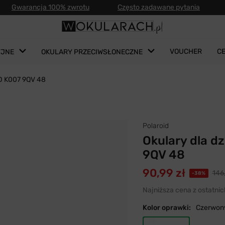
Gwarancja 100% zwrotu
Często zadawane pytania
VOUCHER
C
YJNE
OKULARY PRZECIWSŁONECZNE
PLD K007 9QV 48
Polaroid
Okulary dla d
9QV 48
90,99 zł
146,
-38%
Najniższa cena z ostatnic
Kolor oprawki:
Czerwon