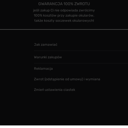
GWARANCJA 100% ZWROTU
jeśli zakup Ci nie odpowiada zwrócimy
100% kosztów przy zakupie okularów,
także koszty soczewek okularowych!
Jak zamawiać
Warunki zakupów
Reklamacja
Zwrot (odstąpienie od umowy) i wymiana
Zmień ustawienia ciastek