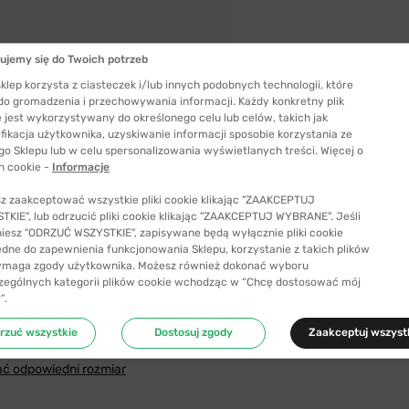
ujemy się do Twoich potrzeb
klep korzysta z ciasteczek i/lub innych podobnych technologii, które
 do gromadzenia i przechowywania informacji. Każdy konkretny plik
 jest wykorzystywany do określonego celu lub celów, takich jak
fikacja użytkownika, uzyskiwanie informacji sposobie korzystania ze
go Sklepu lub w celu spersonalizowania wyświetlanych treści. Więcej o
h cookie -
Informacje
z zaakceptować wszystkie pliki cookie klikając "ZAAKCEPTUJ
KIE", lub odrzucić pliki cookie klikając "ZAAKCEPTUJ WYBRANE". Jeśli
niesz "ODRZUĆ WSZYSTKIE", zapisywane będą wyłącznie pliki cookie
ędne do zapewnienia funkcjonowania Sklepu, korzystanie z takich plików
ymaga zgody użytkownika. Możesz również dokonać wyboru
Szerokość mostka
zególnych kategorii plików cookie wchodząc w “Chcę dostosować mój
16 mm
”.
Długość zauszników
rzuć wszystkie
Dostosuj zgody
Zaakceptuj wszyst
125 mm
ć odpowiedni rozmiar