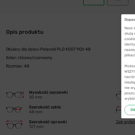
Dopas
Nasz s
Opis produktu
służą
cookie
identy
Okulary dla dzieci Polaroid PLD K007 9QV 48
nasze
plikac
Kolor: różowy/czerwony
Rozmiar: 48
Możes
WSZYST
naciś
niezb
nie w
Wysokość soczewki
poszc
30 mm
wybór
Szerokość szkła
Od
48 mm
Szerokość oprawki
Jak wybra
127 mm