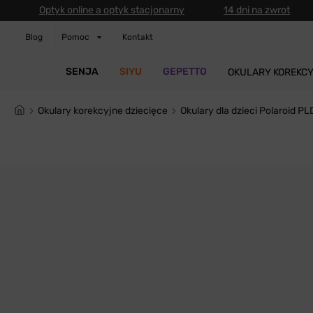
Optyk online a optyk stacjonarny
14 dni na zwrot
Blog
Pomoc
Kontakt
SENJA
SIYU
GEPETTO
OKULARY KOREKC
Okulary korekcyjne dziecięce
Okulary dla dzieci Polaroid 