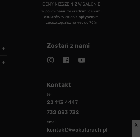
CENY NIŻSZE NIŻ W SALONIE
w porównaniu ze średnimi cenami
okularów w salonie optycznym
zaoszczędzisz nawet do 70%
Zostań z nami
Kontakt
tel.
22 113 4447
732 083 732
email:
X
kontakt@wokularach.pl