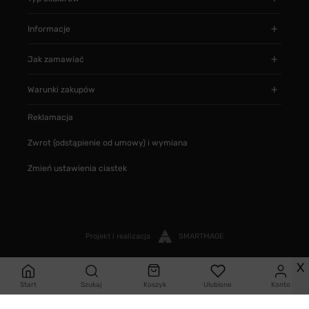
Informacje
Jak zamawiać
Warunki zakupów
Reklamacja
Zwrot (odstąpienie od umowy) i wymiana
Zmień ustawienia ciastek
Projekt i realizacja
SMARTMAGE
X
Start
Szukaj
Koszyk
Ulubione
Konto