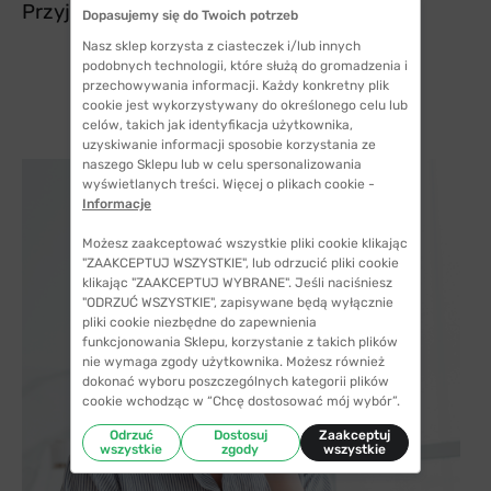
Przyjemniejsze dla oczu.
Dopasujemy się do Twoich potrzeb
Nasz sklep korzysta z ciasteczek i/lub innych
podobnych technologii, które służą do gromadzenia i
przechowywania informacji. Każdy konkretny plik
cookie jest wykorzystywany do określonego celu lub
celów, takich jak identyfikacja użytkownika,
uzyskiwanie informacji sposobie korzystania ze
naszego Sklepu lub w celu spersonalizowania
wyświetlanych treści. Więcej o plikach cookie -
Informacje
Możesz zaakceptować wszystkie pliki cookie klikając
"ZAAKCEPTUJ WSZYSTKIE", lub odrzucić pliki cookie
klikając "ZAAKCEPTUJ WYBRANE". Jeśli naciśniesz
"ODRZUĆ WSZYSTKIE", zapisywane będą wyłącznie
pliki cookie niezbędne do zapewnienia
funkcjonowania Sklepu, korzystanie z takich plików
nie wymaga zgody użytkownika. Możesz również
dokonać wyboru poszczególnych kategorii plików
cookie wchodząc w “Chcę dostosować mój wybór”.
Odrzuć
Dostosuj
Zaakceptuj
wszystkie
zgody
wszystkie