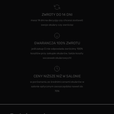
ZWROTY DO 14 DNI
masz 14 dni na decyzję czy chcesz zostawić
swoje okulary czy zwrócisz
GWARANCJA 100% ZWROTU
jeśli zakup Ci nie odpowiada zwrócimy 100%
kosztów przy zakupie okularów, także koszty
soczewek okularowych!
CENY NIŻSZE NIŻ W SALONIE
w porównaniu ze średnimi cenami okularów w
salonie optycznym zaoszczędzisz nawet do
70%