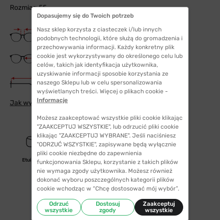
Rozmiar: 55
Dopasujemy się do Twoich potrzeb
Nasz sklep korzysta z ciasteczek i/lub innych
Szerokość mostka
18 mm
podobnych technologii, które służą do gromadzenia i
przechowywania informacji. Każdy konkretny plik
Szerokość szkła
cookie jest wykorzystywany do określonego celu lub
55 mm
celów, takich jak identyfikacja użytkownika,
uzyskiwanie informacji sposobie korzystania ze
Długość zauszników
naszego Sklepu lub w celu spersonalizowania
145 mm
wyświetlanych treści. Więcej o plikach cookie -
Informacje
Jak wybrać odpowiedni rozmiar
Możesz zaakceptować wszystkie pliki cookie klikając
"ZAAKCEPTUJ WSZYSTKIE", lub odrzucić pliki cookie
klikając "ZAAKCEPTUJ WYBRANE". Jeśli naciśniesz
"ODRZUĆ WSZYSTKIE", zapisywane będą wyłącznie
pliki cookie niezbędne do zapewnienia
Etui/woreczek
funkcjonowania Sklepu, korzystanie z takich plików
nie wymaga zgody użytkownika. Możesz również
dokonać wyboru poszczególnych kategorii plików
cookie wchodząc w “Chcę dostosować mój wybór”.
Odrzuć
Dostosuj
Zaakceptuj
wszystkie
zgody
wszystkie