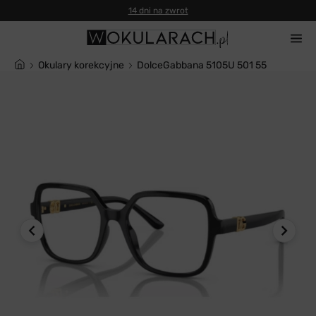
14 dni na zwrot
Okulary korekcyjne
DolceGabbana 5105U 501 55