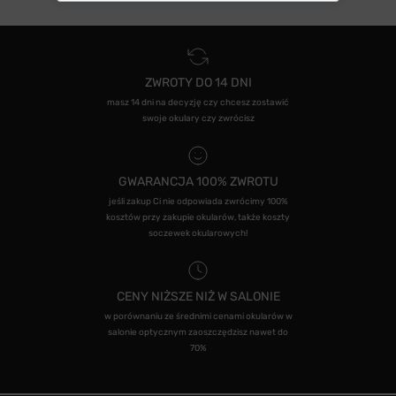
ZWROTY DO 14 DNI
masz 14 dni na decyzję czy chcesz zostawić
swoje okulary czy zwrócisz
GWARANCJA 100% ZWROTU
jeśli zakup Ci nie odpowiada zwrócimy 100%
kosztów przy zakupie okularów, także koszty
soczewek okularowych!
CENY NIŻSZE NIŻ W SALONIE
w porównaniu ze średnimi cenami okularów w
salonie optycznym zaoszczędzisz nawet do
70%