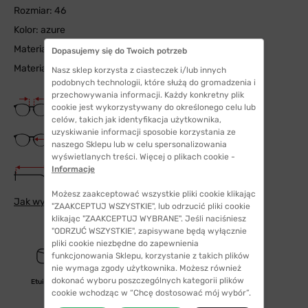
Rozmiar: 46
Kolor: azure
Materiał frontu: eko poliamid
Dopasujemy się do Twoich potrzeb
Materiał zausznika: eko guma
Nasz sklep korzysta z ciasteczek i/lub innych
podobnych technologii, które służą do gromadzenia i
przechowywania informacji. Każdy konkretny plik
Szerokość mostka
cookie jest wykorzystywany do określonego celu lub
16 mm
celów, takich jak identyfikacja użytkownika,
uzyskiwanie informacji sposobie korzystania ze
Szerokość szkła
naszego Sklepu lub w celu spersonalizowania
46 mm
wyświetlanych treści. Więcej o plikach cookie -
Długość zauszników
Informacje
125 mm
Możesz zaakceptować wszystkie pliki cookie klikając
Jak wybrać odpowiedni rozmiar
"ZAAKCEPTUJ WSZYSTKIE", lub odrzucić pliki cookie
klikając "ZAAKCEPTUJ WYBRANE". Jeśli naciśniesz
"ODRZUĆ WSZYSTKIE", zapisywane będą wyłącznie
pliki cookie niezbędne do zapewnienia
funkcjonowania Sklepu, korzystanie z takich plików
nie wymaga zgody użytkownika. Możesz również
dokonać wyboru poszczególnych kategorii plików
Etui/woreczek
Ściereczka w zestawie
cookie wchodząc w “Chcę dostosować mój wybór”.