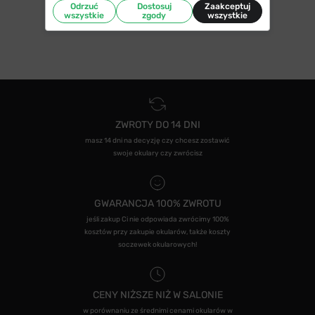
Odrzuć
Dostosuj
Zaakceptuj
wszystkie
zgody
wszystkie
ZWROTY DO 14 DNI
masz 14 dni na decyzję czy chcesz zostawić
swoje okulary czy zwrócisz
GWARANCJA 100% ZWROTU
jeśli zakup Ci nie odpowiada zwrócimy 100%
kosztów przy zakupie okularów, także koszty
soczewek okularowych!
CENY NIŻSZE NIŻ W SALONIE
w porównaniu ze średnimi cenami okularów w