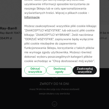
uzyskiwanie informacji sposobie korzystania ze
naszego Sklepu lub w celu spersonalizowania
wyświetlanych treści. Więcej o plikach cookie -
Informacje
WYSYŁKA 24H
Możesz zaakceptować wszystkie pliki cookie klikając
Ray-Ban®
Oakley
"ZAAKCEPTUJ WSZYSTKIE", lub odrzucić pliki cookie
Ray-Ban® 7047 2000 56
Oakley 8156 815601 56 H
klikając "ZAAKCEPTUJ WYBRANE". Jeśli naciśniesz
330,99 zł
354,99 zł
346,99 zł
"ODRZUĆ WSZYSTKIE", zapisywane będą wyłącznie
pliki cookie niezbędne do zapewnienia
funkcjonowania Sklepu, korzystanie z takich plików
nie wymaga zgody użytkownika. Możesz również
dokonać wyboru poszczególnych kategorii plików
cookie wchodząc w “Chcę dostosować mój wybór”.
Odrzuć
Dostosuj
Zaakceptuj
wszystkie
zgody
wszystkie
ZWROTY DO 14 DNI
masz 14 dni na decyzję czy chcesz zostawić
swoje okulary czy zwrócisz