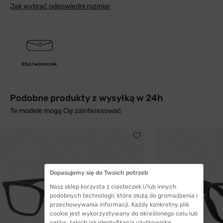
Jak wybrać odpowiedni rozmiar
Etui/woreczek
Podobne produkty z wysyłką w 24h
Te modele mogą Cię zainteresować
Dopasujemy się do Twoich potrzeb
Nasz sklep korzysta z ciasteczek i/lub innych
podobnych technologii, które służą do gromadzenia i
przechowywania informacji. Każdy konkretny plik
cookie jest wykorzystywany do określonego celu lub
celów, takich jak identyfikacja użytkownika,