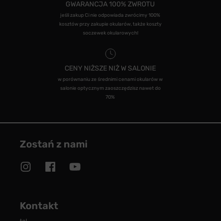
GWARANCJA 100% ZWROTU
jeśli zakup Ci nie odpowiada zwrócimy 100%
kosztów przy zakupie okularów, także koszty
soczewek okularowych!
CENY NIŻSZE NIŻ W SALONIE
w porównaniu ze średnimi cenami okularów w
salonie optycznym zaoszczędzisz nawet do
70%
Zostań z nami
Kontakt