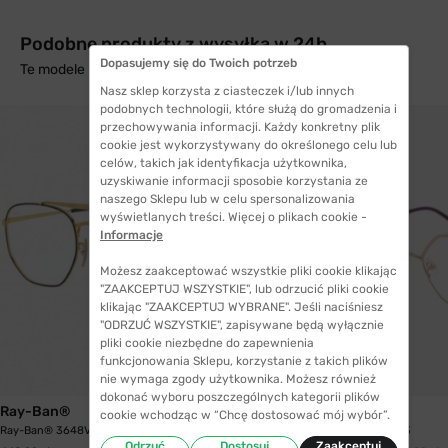
Podobne produkty z wysyłką w 24h
Dopasujemy się do Twoich potrzeb
Te modele mogą Cię zainteresować
Nasz sklep korzysta z ciasteczek i/lub innych
podobnych technologii, które służą do gromadzenia i
przechowywania informacji. Każdy konkretny plik
cookie jest wykorzystywany do określonego celu lub
celów, takich jak identyfikacja użytkownika,
uzyskiwanie informacji sposobie korzystania ze
naszego Sklepu lub w celu spersonalizowania
wyświetlanych treści. Więcej o plikach cookie -
Informacje
Możesz zaakceptować wszystkie pliki cookie klikając
"ZAAKCEPTUJ WSZYSTKIE", lub odrzucić pliki cookie
klikając "ZAAKCEPTUJ WYBRANE". Jeśli naciśniesz
"ODRZUĆ WSZYSTKIE", zapisywane będą wyłącznie
pliki cookie niezbędne do zapewnienia
funkcjonowania Sklepu, korzystanie z takich plików
nie wymaga zgody użytkownika. Możesz również
dokonać wyboru poszczególnych kategorii plików
Ray-Ban®
Liu Jo
cookie wchodząc w “Chcę dostosować mój wybór”.
Ray-Ban® 3648V 2946 54 The Marshal
Liu Jo 2129 721 53
Odrzuć
Dostosuj
Zaakceptuj