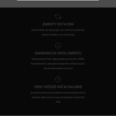
ZWROTY DO 14 DNI
masz 14 dni na decyzję czy chcesz zostawić
swoje okulary czy zwrócisz
GWARANCJA 100% ZWROTU
jeśli zakup Ci nie odpowiada zwrócimy 100%
kosztów przy zakupie okularów, także koszty
soczewek okularowych!
CENY NIŻSZE NIŻ W SALONIE
w porównaniu ze średnimi cenami okularów w
salonie optycznym zaoszczędzisz nawet do
70%