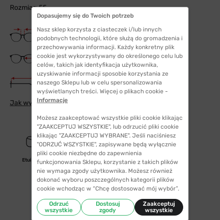
Rozmiar: 55
Dopasujemy się do Twoich potrzeb
Nasz sklep korzysta z ciasteczek i/lub innych
Szerokość mostka
19 mm
podobnych technologii, które służą do gromadzenia i
przechowywania informacji. Każdy konkretny plik
Szerokość szkła
cookie jest wykorzystywany do określonego celu lub
55 mm
celów, takich jak identyfikacja użytkownika,
uzyskiwanie informacji sposobie korzystania ze
Długość zauszników
naszego Sklepu lub w celu spersonalizowania
140 mm
wyświetlanych treści. Więcej o plikach cookie -
Informacje
Jak wybrać odpowiedni rozmiar
Możesz zaakceptować wszystkie pliki cookie klikając
"ZAAKCEPTUJ WSZYSTKIE", lub odrzucić pliki cookie
klikając "ZAAKCEPTUJ WYBRANE". Jeśli naciśniesz
"ODRZUĆ WSZYSTKIE", zapisywane będą wyłącznie
pliki cookie niezbędne do zapewnienia
Etui/woreczek
funkcjonowania Sklepu, korzystanie z takich plików
nie wymaga zgody użytkownika. Możesz również
dokonać wyboru poszczególnych kategorii plików
cookie wchodząc w “Chcę dostosować mój wybór”.
Odrzuć
Dostosuj
Zaakceptuj
wszystkie
zgody
wszystkie