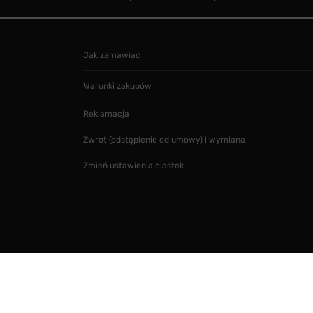
Jak zamawiać
Warunki zakupów
Reklamacja
Zwrot (odstąpienie od umowy) i wymiana
Zmień ustawienia ciastek
Projekt i realizacja
SMARTMAGE