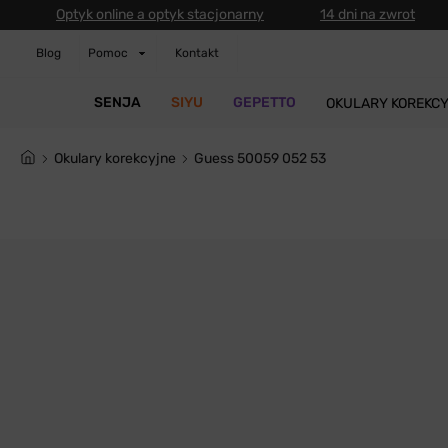
Optyk online a optyk stacjonarny
14 dni na zwrot
Blog
Pomoc
Kontakt
SENJA
SIYU
GEPETTO
OKULARY KOREKC
Okulary korekcyjne
Guess 50059 052 53