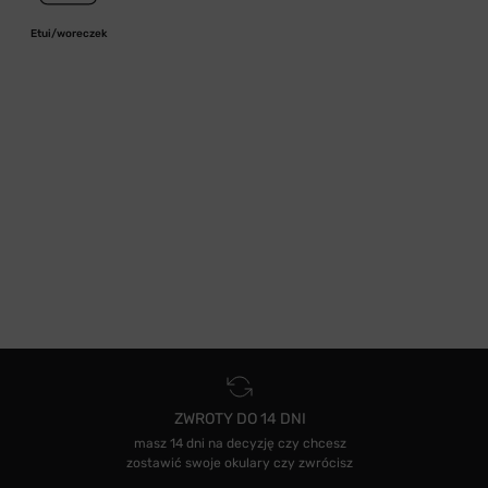
Etui/woreczek
ZWROTY DO 14 DNI
masz 14 dni na decyzję czy chcesz
zostawić swoje okulary czy zwrócisz