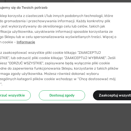
ujemy się do Twoich potrzeb
klep korzysta z ciasteczek i/lub innych podobnych technologii, które
 do gromadzenia i przechowywania informacji. Każdy konkretny plik
 jest wykorzystywany do określonego celu lub celów, takich jak
fikacja użytkownika, uzyskiwanie informacji sposobie korzystania ze
go Sklepu lub w celu spersonalizowania wyświetlanych treści. Więcej o
h cookie -
Informacje
z zaakceptować wszystkie pliki cookie klikając "ZAAKCEPTUJ
KIE", lub odrzucić pliki cookie klikając "ZAAKCEPTUJ WYBRANE". Jeśli
niesz "ODRZUĆ WSZYSTKIE", zapisywane będą wyłącznie pliki cookie
ędne do zapewnienia funkcjonowania Sklepu, korzystanie z takich plików
ymaga zgody użytkownika. Możesz również dokonać wyboru
zególnych kategorii plików cookie wchodząc w “Chcę dostosować mój
Szerokość szkła
”.
53 mm
rzuć wszystkie
Dostosuj zgody
Zaakceptuj wszyst
ć odpowiedni rozmiar