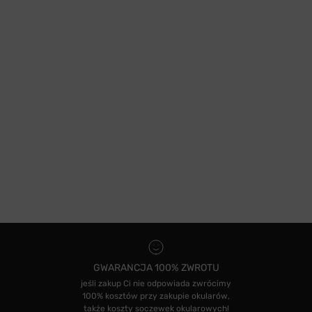
GWARANCJA 100% ZWROTU
jeśli zakup Ci nie odpowiada zwrócimy
100% kosztów przy zakupie okularów,
także koszty soczewek okularowych!