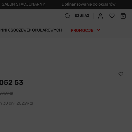
SALON STACJONARNY
Dofinansowanie do okularów
SZUKAJ
ENNIK SOCZEWEK OKULAROWYCH
PROMOCJE
052 53
89,99 zł
h 30 dni:
202,99 zł