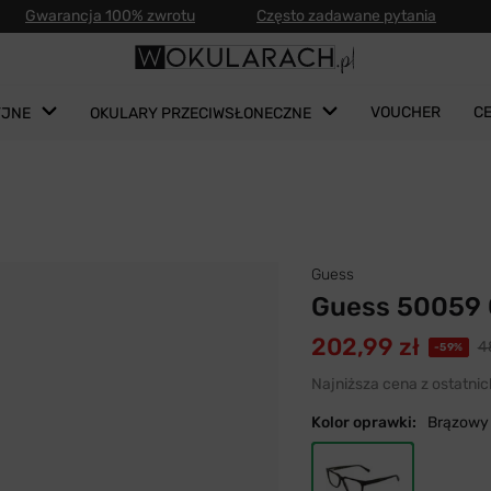
Gwarancja 100% zwrotu
Często zadawane pytania
VOUCHER
C
YJNE
OKULARY PRZECIWSŁONECZNE
Guess
Guess 50059 
202,99 zł
4
-59%
Najniższa cena z ostatnic
Kolor oprawki:
Brązowy