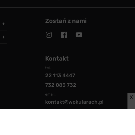
Zostań z nami
Kontakt
tel.
22 113 4447
732 083 732
email:
X
kontakt@wokularach.pl