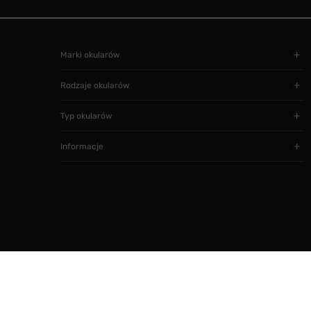
Marki okularów
Rodzaje okularów
Typ okularów
Informacje