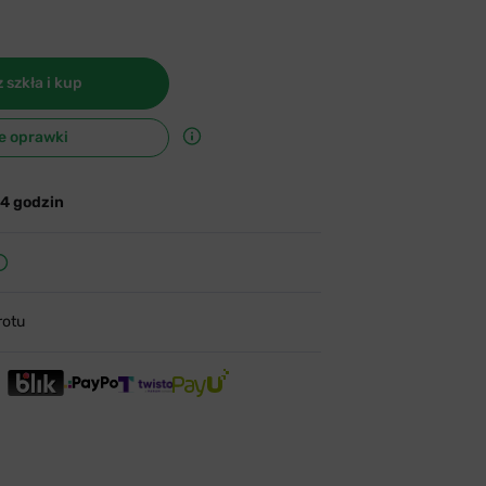
 szkła i kup
e oprawki
24 godzin
rotu