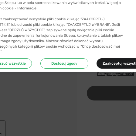
go Sklepu lub w celu spersonalizowania wyświetlanych treści. Więcej o
h cookie -
Informacje
z zaakceptować wszystkie pliki cookie klikając "ZAAKCEPTUJ
Ta opcja jest chwilowo 
KIE", lub odrzucić pliki cookie klikając "ZAAKCEPTUJ WYBRANE". Jeśli
niesz "ODRZUĆ WSZYSTKIE", zapisywane będą wyłącznie pliki cookie
POWIADOMIMY CIĘ, GDY 
ędne do zapewnienia funkcjonowania Sklepu, korzystanie z takich plików
ymaga zgody użytkownika. Możesz również dokonać wyboru
zególnych kategorii plików cookie wchodząc w “Chcę dostosować mój
Email
”.
rzuć wszystkie
Dostosuj zgody
Zaakceptuj wszyst
Wypełniając formularz
danymi i jak długo są 
Polityce prywatności