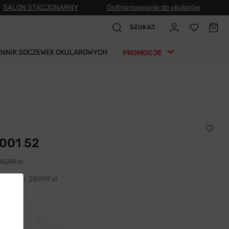
SALON STACJONARNY
Dofinansowanie do okularów
SZUKAJ
ENNIK SOCZEWEK OKULAROWYCH
PROMOCJE
001 52
0,99 zł
h 30 dni:
289,99 zł