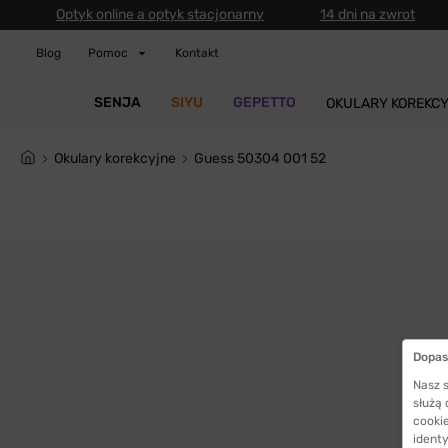
Optyk online a optyk stacjonarny
14 dni na zwrot
Blog
Pomoc
Kontakt
SENJA
SIYU
GEPETTO
OKULARY KOREKC
Okulary korekcyjne
Guess 50304 001 52
Dopas
Nasz s
służą
cookie
identy