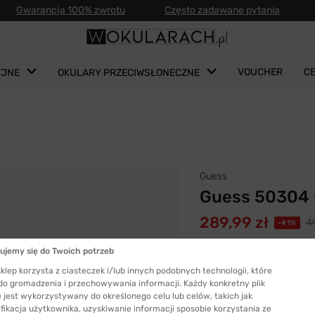
Gwarancja 100% zwrotu
Często zadawane pytania
VOUCHER
C
YJNE
OKULARY PRZECIWSŁONECZNE
Guess
Guess 50304 
289,99 zł
49
-41%
Najniższa cena z ostatnic
ujemy się do Twoich potrzeb
Kolor oprawki:
Czarny
klep korzysta z ciasteczek i/lub innych podobnych technologii, które
 do gromadzenia i przechowywania informacji. Każdy konkretny plik
 jest wykorzystywany do określonego celu lub celów, takich jak
fikacja użytkownika, uzyskiwanie informacji sposobie korzystania ze