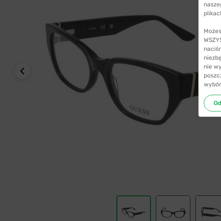
nasze
plikac
Możes
WSZYST
naciś
niezb
nie w
poszc
wybór
Od