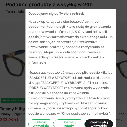
Podobne produkty z wysyłką w 24h
Te modele mogą Cię zainteresować
Dopasujemy się do Twoich potrzeb
Nasz sklep korzysta z ciasteczek i/lub innych
podobnych technologii, które służą do gromadzenia i
przechowywania informacji. Każdy konkretny plik
cookie jest wykorzystywany do określonego celu lub
celów, takich jak identyfikacja użytkownika,
uzyskiwanie informacji sposobie korzystania ze
naszego Sklepu lub w celu spersonalizowania
wyświetlanych treści. Więcej o plikach cookie -
Informacje
Możesz zaakceptować wszystkie pliki cookie klikając
"ZAAKCEPTUJ WSZYSTKIE", lub odrzucić pliki cookie
klikając "ZAAKCEPTUJ WYBRANE". Jeśli naciśniesz
"ODRZUĆ WSZYSTKIE", zapisywane będą wyłącznie
pliki cookie niezbędne do zapewnienia
funkcjonowania Sklepu, korzystanie z takich plików
WYSYŁKA 24H
WYSYŁKA 24H
nie wymaga zgody użytkownika. Możesz również
dokonać wyboru poszczególnych kategorii plików
Tommy Hilfiger
Marc Jacobs
cookie wchodząc w “Chcę dostosować mój wybór”.
Tommy Hilfiger 1906 05L 50
Marc Jacobs MARC 379 0
333,99 zł
329,99 zł
527,99 zł
677,99 zł
Odrzuć
Dostosuj
Zaakceptuj
wszystkie
zgody
wszystkie