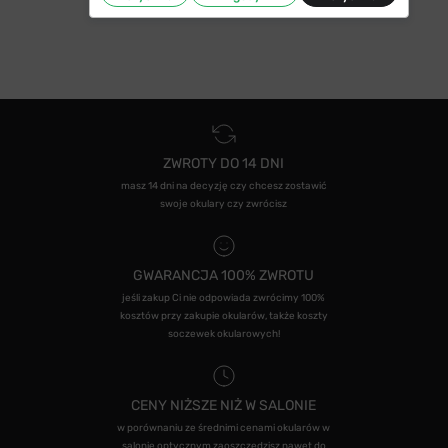
ZWROTY DO 14 DNI
masz 14 dni na decyzję czy chcesz zostawić
swoje okulary czy zwrócisz
GWARANCJA 100% ZWROTU
jeśli zakup Ci nie odpowiada zwrócimy 100%
kosztów przy zakupie okularów, także koszty
soczewek okularowych!
CENY NIŻSZE NIŻ W SALONIE
w porównaniu ze średnimi cenami okularów w
salonie optycznym zaoszczędzisz nawet do