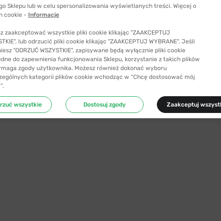
go Sklepu lub w celu spersonalizowania wyświetlanych treści. Więcej o
h cookie -
Informacje
z zaakceptować wszystkie pliki cookie klikając "ZAAKCEPTUJ
KIE", lub odrzucić pliki cookie klikając "ZAAKCEPTUJ WYBRANE". Jeśli
niesz "ODRZUĆ WSZYSTKIE", zapisywane będą wyłącznie pliki cookie
ędne do zapewnienia funkcjonowania Sklepu, korzystanie z takich plików
ymaga zgody użytkownika. Możesz również dokonać wyboru
zególnych kategorii plików cookie wchodząc w “Chcę dostosować mój
”.
rzuć wszystkie
Dostosuj zgody
Zaakceptuj wszyst