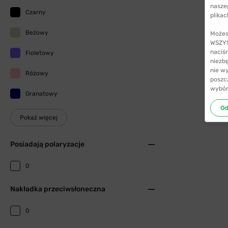
nasze
Czarny
plikac
Beżowy
Możes
WSZYST
naciś
Fioletowy
niezb
nie w
Różowy
poszc
wybór
Granatowy
Od
Pokaż więcej
Posiadają polaryzacje
0
Nakładka przeciwsłoneczna
0