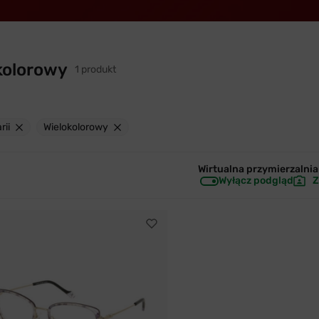
kolorowy
1 produkt
rii
Wielokolorowy
Wirtualna przymierzalnia 
Wyłącz podgląd
Z