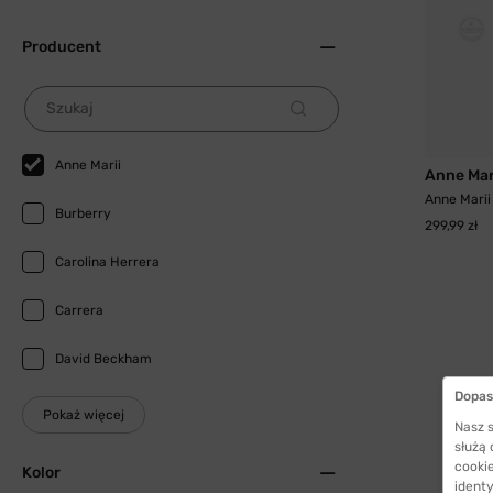
Producent
Szukaj
Anne Marii
Anne Mar
Anne Marii
Burberry
299,99 zł
Carolina Herrera
Carrera
David Beckham
Dopas
Pokaż więcej
Nasz s
służą
cookie
Kolor
identy