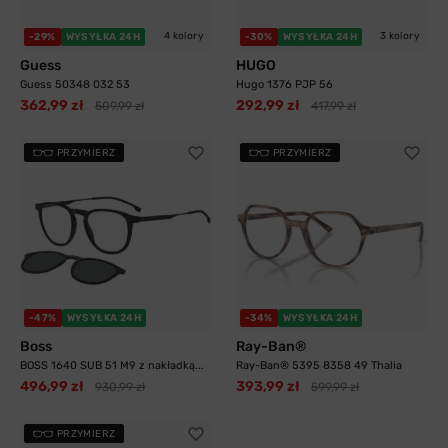
4 kolory
3 kolory
-29%
WYSYŁKA 24H
-30%
WYSYŁKA 24H
Guess
HUGO
Guess 50348 032 53
Hugo 1376 PJP 56
362,99 zł
292,99 zł
509,99 zł
417,99 zł
PRZYMIERZ
PRZYMIERZ
-47%
WYSYŁKA 24H
-34%
WYSYŁKA 24H
Boss
Ray-Ban®
BOSS 1640 SUB 51 M9 z nakładką...
Ray-Ban® 5395 8358 49 Thalia
496,99 zł
393,99 zł
930,99 zł
599,99 zł
PRZYMIERZ