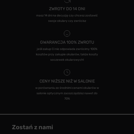
ZWROTY DO 14 DNI
masz 14 dni na decyzję czy chcesz zostawić
swoje okulary czy zwrócisz
GWARANCJA 100% ZWROTU
jeśli zakup Ci nie odpowiada zwrócimy 100%
kosztów przy zakupie okularów, także koszty
soczewek okularowych!
CENY NIŻSZE NIŻ W SALONIE
w porównaniu ze średnimi cenami okularów w
salonie optycznym zaoszczędzisz nawet do
70%
Zostań z nami