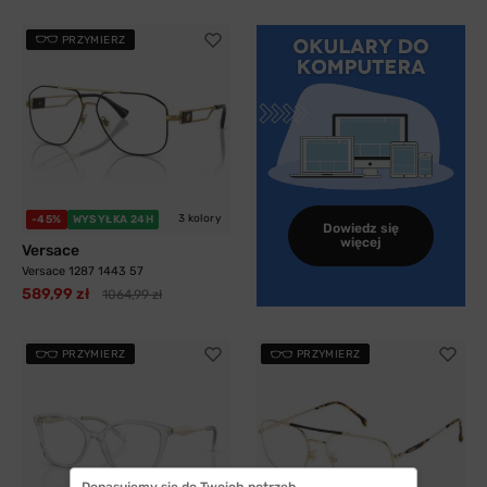
PRZYMIERZ
3 kolory
-45%
WYSYŁKA 24H
Dowiedz się
więcej
Versace
Versace 1287 1443 57
589,99 zł
1064,99 zł
PRZYMIERZ
PRZYMIERZ
Dopasujemy się do Twoich potrzeb