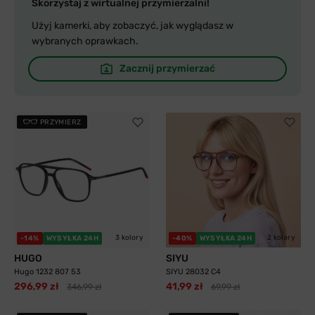
Skorzystaj z wirtualnej przymierzalni!
Użyj kamerki, aby zobaczyć, jak wyglądasz w
wybranych oprawkach.
Zacznij przymierzać
PRZYMIERZ
3 kolory
2 kolory
-14%
WYSYŁKA 24H
-40%
WYSYŁKA 24H
HUGO
SIYU
Hugo 1232 807 53
SIYU 28032 C4
296,99 zł
41,99 zł
346,99 zł
69,99 zł