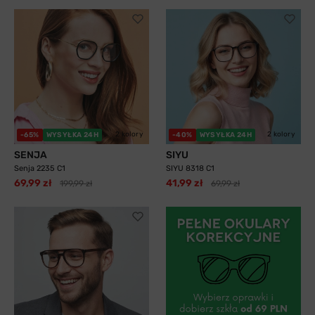
2 kolory
2 kolory
-65%
WYSYŁKA 24H
-40%
WYSYŁKA 24H
SENJA
SIYU
Senja 2235 C1
SIYU 8318 C1
69,99 zł
41,99 zł
199,99 zł
69,99 zł