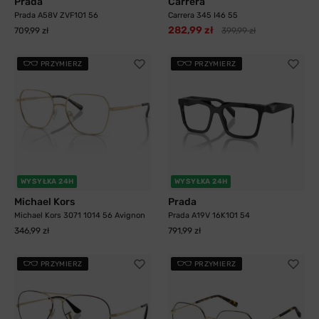
Prada
Carrera
Prada A58V ZVF1O1 56
Carrera 345 I46 55
282,99 zł
709,99 zł
399,99 zł
PRZYMIERZ
PRZYMIERZ
WYSYŁKA 24H
WYSYŁKA 24H
Michael Kors
Prada
Michael Kors 3071 1014 56 Avignon
Prada A19V 16K1O1 54
346,99 zł
791,99 zł
PRZYMIERZ
PRZYMIERZ