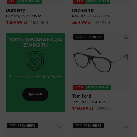
-1%
WYSYŁKA 24H
-18%
WYSYŁKA 24H
Burberry
Ray-Ban®
Burberry 1386 1316 55
Ray-Ban® 6528 2501 56
1089,99 zł
354,99 zł
1105,00 zł
434,99 zł
PRZYMIERZ
-50%
WYSYŁKA 24H
Sprawdź
Tom Ford
Tom Ford 5943B 003 56
1487,99 zł
2999,99 zł
PRZYMIERZ
PRZYMIERZ