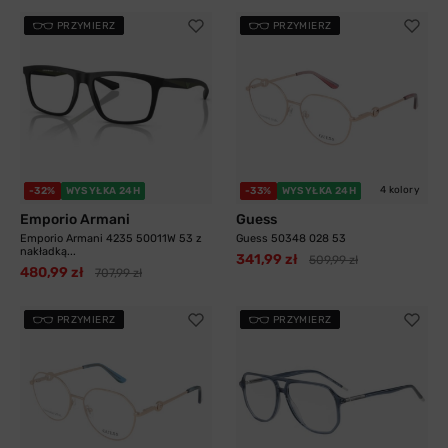
PRZYMIERZ
PRZYMIERZ
4 kolory
-32%
WYSYŁKA 24H
-33%
WYSYŁKA 24H
Emporio Armani
Guess
Emporio Armani 4235 50011W 53 z
Guess 50348 028 53
nakładką...
341,99 zł
509,99 zł
480,99 zł
707,99 zł
PRZYMIERZ
PRZYMIERZ