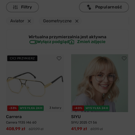
Filtry
Popularność
Aviator
Geometryczne
Wirtualna przymierzalnia jest
aktywna
Wyłącz podgląd
Zmień zdjęcie
PRZYMIERZ
3 kolory
-33%
WYSYŁKA 24H
-40%
WYSYŁKA 24H
Carrera
SIYU
Carrera 1135 I46 60
SIYU 2025 C1 56
408,99 zł
41,99 zł
609,99 zł
69,99 zł