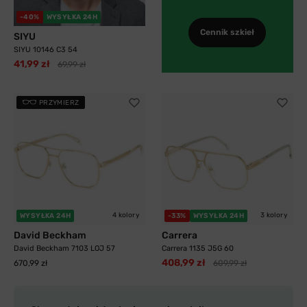
-40%
WYSYŁKA 24H
Cennik szkieł
SIYU
SIYU 10146 C3 54
41,99 zł
69,99 zł
PRZYMIERZ
4 kolory
3 kolory
WYSYŁKA 24H
-33%
WYSYŁKA 24H
David Beckham
Carrera
David Beckham 7103 LOJ 57
Carrera 1135 J5G 60
408,99 zł
670,99 zł
609,99 zł