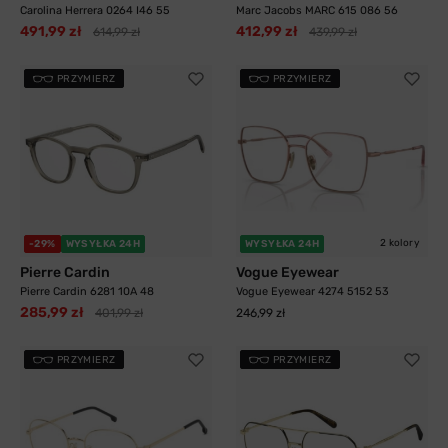
Carolina Herrera 0264 I46 55
Marc Jacobs MARC 615 086 56
491,99 zł
412,99 zł
614,99 zł
439,99 zł
PRZYMIERZ
PRZYMIERZ
2 kolory
-29%
WYSYŁKA 24H
WYSYŁKA 24H
Pierre Cardin
Vogue Eyewear
Pierre Cardin 6281 10A 48
Vogue Eyewear 4274 5152 53
285,99 zł
401,99 zł
246,99 zł
PRZYMIERZ
PRZYMIERZ