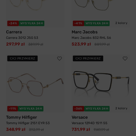
2 kolory
-24%
WYSYŁKA 24H
-41%
WYSYŁKA 24H
Carrera
Marc Jacobs
Carrera 3012 J5G 53
Marc Jacobs 832 RHL 56
297,99 zł
523,99 zł
389,99 zł
889,99 zł
PRZYMIERZ
PRZYMIERZ
2 kolory
-11%
WYSYŁKA 24H
-36%
WYSYŁKA 24H
Tommy Hilfiger
Versace
Tommy Hilfiger 2151 EYR 53
Versace 1294D 1511 55
348,99 zł
731,99 zł
392,99 zł
1149,99 zł