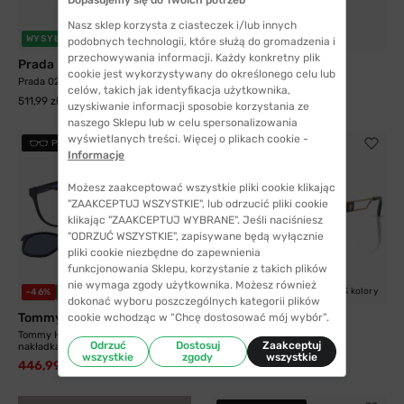
Nasz sklep korzysta z ciasteczek i/lub innych
WYSYŁKA 24H
-52%
WYSYŁKA 24H
podobnych technologii, które służą do gromadzenia i
przechowywania informacji. Każdy konkretny plik
Prada
Carrera
cookie jest wykorzystywany do określonego celu lub
Prada 02ZV 2AZ1O1 52
Carrera 290 J5G 56
celów, takich jak identyfikacja użytkownika,
408,99 zł
511,99 zł
859,99 zł
uzyskiwanie informacji sposobie korzystania ze
naszego Sklepu lub w celu spersonalizowania
wyświetlanych treści. Więcej o plikach cookie -
PRZYMIERZ
PRZYMIERZ
Informacje
Możesz zaakceptować wszystkie pliki cookie klikając
"ZAAKCEPTUJ WSZYSTKIE", lub odrzucić pliki cookie
klikając "ZAAKCEPTUJ WYBRANE". Jeśli naciśniesz
"ODRZUĆ WSZYSTKIE", zapisywane będą wyłącznie
pliki cookie niezbędne do zapewnienia
funkcjonowania Sklepu, korzystanie z takich plików
nie wymaga zgody użytkownika. Możesz również
3 kolory
-46%
WYSYŁKA 24H
-3%
WYSYŁKA 24H
dokonać wyboru poszczególnych kategorii plików
Tommy Hilfiger
Versace
cookie wchodząc w “Chcę dostosować mój wybór”.
Tommy Hilfiger 2085 003 50 C3 z
Versace 1287 1002 57
Odrzuć
Dostosuj
Zaakceptuj
nakładką...
589,99 zł
610,99 zł
wszystkie
zgody
wszystkie
446,99 zł
829,99 zł