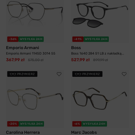
-36%
WYSYŁKA 24H
-41%
WYSYŁKA 24H
Emporio Armani
Boss
Emporio Armani 1145D 3014 55
Boss 1640 284 51 LB z nakładką...
367,99 zł
527,99 zł
575,00 zł
899,99 zł
PRZYMIERZ
PRZYMIERZ
-20%
WYSYŁKA 24H
-6%
WYSYŁKA 24H
Carolina Herrera
Marc Jacobs