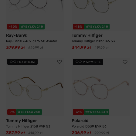
-40%
WYSYŁKA 24H
-18%
WYSYŁKA 24H
Ray-Ban®
Tommy Hilfiger
Ray-Ban® 6489 3175 58 Aviator
Tommy Hilfiger 2097 I46 53
379,99 zł
344,99 zł
629,99 zł
419,99 zł
PRZYMIERZ
PRZYMIERZ
-7%
WYSYŁKA 24H
-31%
WYSYŁKA 24H
Tommy Hilfiger
Polaroid
Tommy Hilfiger 2168 VVP 53
Polaroid D539 EYR 56
387,99 zł
206,99 zł
414,99 zł
299,99 zł