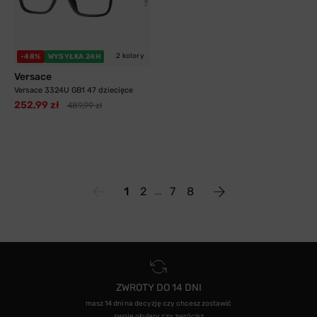
2 kolory
-48%
WYSYŁKA 24H
Versace
Versace 3324U GB1 47 dziecięce
252,99 zł
489,99 zł
1
2
7
8
ZWROTY DO 14 DNI
masz 14 dni na decyzję czy chcesz zostawić
swoje okulary czy zwrócisz