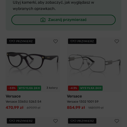
Użyj kamerki, aby zobaczyć, jak wyglądasz w
wybranych oprawkach.
Zacznij przymierzać
PRZYMIERZ
PRZYMIERZ
3 kolory
-33%
WYSYŁKA 24H
-43%
WYSYŁKA 24H
Versace
Versace
Versace 3365U 5263 54
Versace 1302 1001 59
470,99 zł
854,99 zł
699,99 zł
1489,99 zł
PRZYMIERZ
PRZYMIERZ