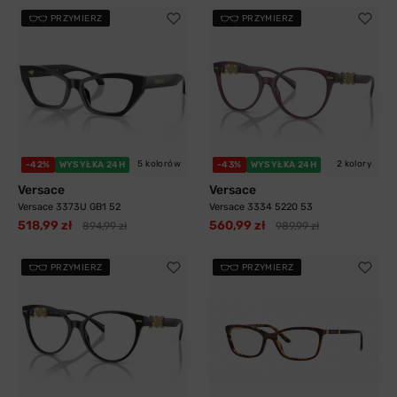
PRZYMIERZ
PRZYMIERZ
5 kolorów
2 kolory
-42%
WYSYŁKA 24H
-43%
WYSYŁKA 24H
Versace
Versace
Versace 3373U GB1 52
Versace 3334 5220 53
518,99 zł
560,99 zł
894,99 zł
989,99 zł
PRZYMIERZ
PRZYMIERZ