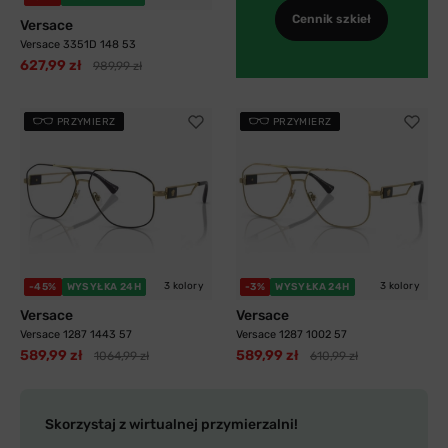
Cennik szkieł
Versace
Versace 3351D 148 53
627,99 zł
989,99 zł
PRZYMIERZ
PRZYMIERZ
3 kolory
3 kolory
-45%
WYSYŁKA 24H
-3%
WYSYŁKA 24H
Versace
Versace
Versace 1287 1443 57
Versace 1287 1002 57
589,99 zł
589,99 zł
1064,99 zł
610,99 zł
Skorzystaj z wirtualnej przymierzalni!