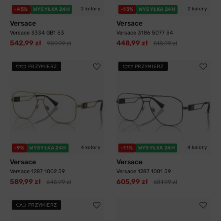
2 kolory
2 kolory
-45%
WYSYŁKA 24H
-13%
WYSYŁKA 24H
Versace
Versace
Versace 3334 GB1 53
Versace 3186 5077 54
542,99 zł
448,99 zł
989,99 zł
518,99 zł
PRZYMIERZ
PRZYMIERZ
4 kolory
4 kolory
-9%
WYSYŁKA 24H
-11%
WYSYŁKA 24H
Versace
Versace
Versace 1287 1002 59
Versace 1287 1001 59
589,99 zł
605,99 zł
648,99 zł
681,99 zł
PRZYMIERZ