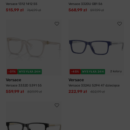
Versace 1312 1412 55
Versace 3320U GB1 56
515,99 zł
568,99 zł
764,99 zł
597,99 zł
2 kolory
-31%
WYSYŁKA 24H
-45%
WYSYŁKA 24H
Versace
Versace
Versace 3332D 5391 55
Versace 3324U 5294 47 dziecięce
559,99 zł
222,99 zł
809,99 zł
402,99 zł