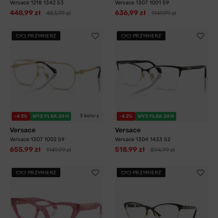
Versace 1218 1342 53
Versace 1307 1001 59
448,99 zł
636,99 zł
483,99 zł
1149,99 zł
PRZYMIERZ
PRZYMIERZ
3 kolory
-43%
WYSYŁKA 24H
-42%
WYSYŁKA 24H
Versace
Versace
Versace 1307 1002 59
Versace 1304 1433 52
655,99 zł
518,99 zł
1149,99 zł
894,99 zł
PRZYMIERZ
PRZYMIERZ