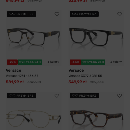
845,99 zł
525,99 zł
973,99 zł
889,99 zł
PRZYMIERZ
PRZYMIERZ
3 kolory
3 kolory
-27%
WYSYŁKA 24H
-44%
WYSYŁKA 24H
Versace
Versace
Versace 1274 1436 57
Versace 3377U GB1 55
581,99 zł
549,99 zł
794,99 zł
989,99 zł
PRZYMIERZ
PRZYMIERZ