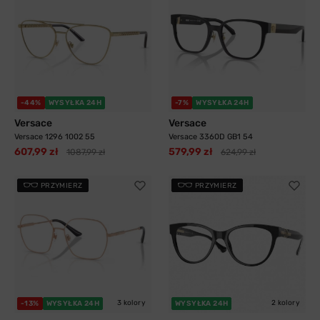
-44%
WYSYŁKA 24H
-7%
WYSYŁKA 24H
Versace
Versace
Versace 1296 1002 55
Versace 3360D GB1 54
607,99 zł
579,99 zł
1087,99 zł
624,99 zł
PRZYMIERZ
PRZYMIERZ
3 kolory
2 kolory
-13%
WYSYŁKA 24H
WYSYŁKA 24H