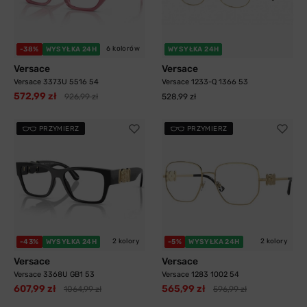
6 kolorów
-38%
WYSYŁKA 24H
WYSYŁKA 24H
Versace
Versace
Versace 3373U 5516 54
Versace 1233-Q 1366 53
572,99 zł
926,99 zł
528,99 zł
PRZYMIERZ
PRZYMIERZ
2 kolory
2 kolory
-43%
WYSYŁKA 24H
-5%
WYSYŁKA 24H
Versace
Versace
Versace 3368U GB1 53
Versace 1283 1002 54
607,99 zł
565,99 zł
1064,99 zł
596,99 zł