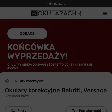
14 dni na zwrot
ZOBACZ
KOŃCÓWKA
WYPRZEDAŻY!
OKULARY SENJA OD 29,99ZŁ | GEPETTO DO -54% | SIYU SUN
49,99ZŁ
Okulary korekcyjne
Okulary korekcyjne Belutti, Versace
398 produktów
Filtry
Popularność