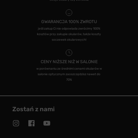
GWARANCJA 100% ZWROTU
jeśli zakup Ci nie odpowiada zwrócimy 100%
kosztów przy zakupie okularów, także koszty
soczewek okularowych!
CENY NIŻSZE NIŻ W SALONIE
w porównaniu ze średnimi cenami okularów w
salonie optycznym zaoszczędzisz nawet do
70%
Zostań z nami