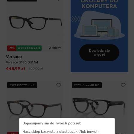
2 kolory
-9%
WYSYŁKA 24H
Dowiedz się
więcej
Versace
Versace 3186 GB1 54
448,99 zł
492,99 zł
PRZYMIERZ
PRZYMIERZ
Dopasujemy się do Twoich potrzeb
Nasz sklep korzysta z ciasteczek i/lub innych