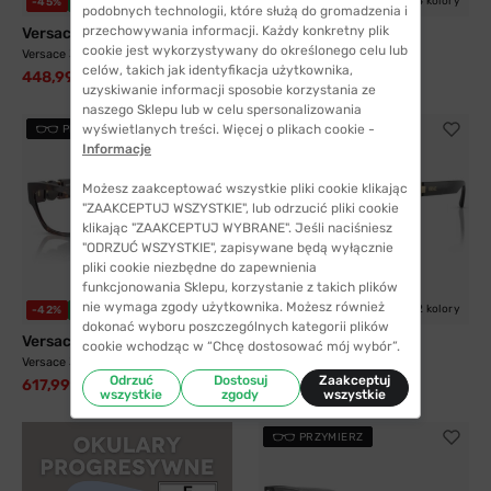
6 kolorów
4 kolory
-45%
WYSYŁKA 24H
-55%
WYSYŁKA 24H
podobnych technologii, które służą do gromadzenia i
przechowywania informacji. Każdy konkretny plik
Versace
Versace
cookie jest wykorzystywany do określonego celu lub
Versace 3375 108 52
Versace 3394D GB1 53
celów, takich jak identyfikacja użytkownika,
448,99 zł
515,99 zł
809,99 zł
1146,99 zł
uzyskiwanie informacji sposobie korzystania ze
naszego Sklepu lub w celu spersonalizowania
wyświetlanych treści. Więcej o plikach cookie -
PRZYMIERZ
PRZYMIERZ
Informacje
Możesz zaakceptować wszystkie pliki cookie klikając
"ZAAKCEPTUJ WSZYSTKIE", lub odrzucić pliki cookie
klikając "ZAAKCEPTUJ WYBRANE". Jeśli naciśniesz
"ODRZUĆ WSZYSTKIE", zapisywane będą wyłącznie
pliki cookie niezbędne do zapewnienia
funkcjonowania Sklepu, korzystanie z takich plików
nie wymaga zgody użytkownika. Możesz również
2 kolory
2 kolory
-42%
WYSYŁKA 24H
-45%
WYSYŁKA 24H
dokonać wyboru poszczególnych kategorii plików
Versace
Versace
cookie wchodząc w “Chcę dostosować mój wybór”.
Versace 3367U 108 52
Versace 3354 GB1 55
Odrzuć
Dostosuj
Zaakceptuj
617,99 zł
636,99 zł
1064,99 zł
1150,99 zł
wszystkie
zgody
wszystkie
PRZYMIERZ