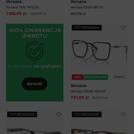
Versace
Versace
Versace 1316 1412 56
Versace 3304 GB1 53
1185,99 zł
1364,99 zł
483,99 zł
PRZYMIERZ
2 kolory
-36%
WYSYŁKA 24H
Sprawdź
Versace
Versace 1294D 1511 55
731,99 zł
1149,99 zł
PRZYMIERZ
PRZYMIERZ