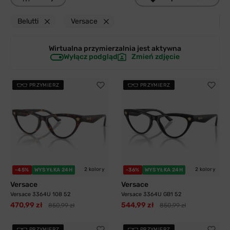
Belutti
Versace
Wirtualna przymierzalnia jest
aktywna
Wyłącz podgląd
Zmień zdjęcie
PRZYMIERZ
PRZYMIERZ
2 kolory
2 kolory
-45%
WYSYŁKA 24H
-36%
WYSYŁKA 24H
Versace
Versace
Versace 3364U 108 52
Versace 3364U GB1 52
470,99 zł
544,99 zł
850,99 zł
850,99 zł
PRZYMIERZ
PRZYMIERZ