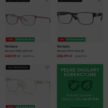
-13%
WYSYŁKA 24H
-6%
WYSYŁKA 24H
Versace
Versace
Versace 3186 5279 54
Versace 1274 1436 55
448,99 zł
586,99 zł
514,99 zł
624,99 zł
PRZYMIERZ
-37%
WYSYŁKA 24H