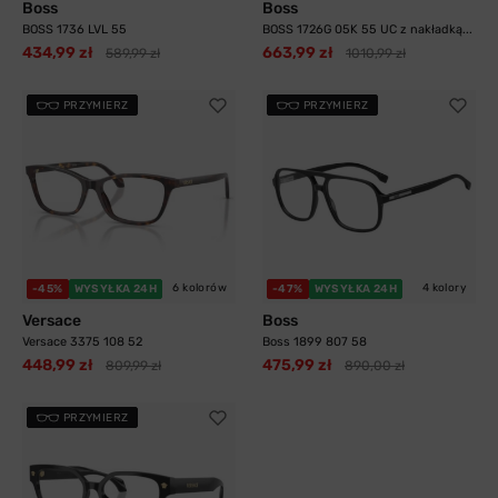
Boss
Boss
BOSS 1736 LVL 55
BOSS 1726G 05K 55 UC z nakładką...
434,99 zł
663,99 zł
589,99 zł
1010,99 zł
PRZYMIERZ
PRZYMIERZ
6 kolorów
4 kolory
-45%
WYSYŁKA 24H
-47%
WYSYŁKA 24H
Versace
Boss
Versace 3375 108 52
Boss 1899 807 58
448,99 zł
475,99 zł
809,99 zł
890,00 zł
PRZYMIERZ