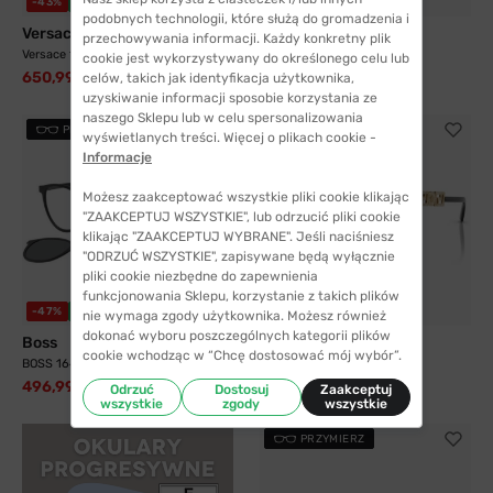
3 kolory
-43%
WYSYŁKA 24H
-36%
WYSYŁKA 24H
podobnych technologii, które służą do gromadzenia i
Versace
Versace
przechowywania informacji. Każdy konkretny plik
Versace 1306 1262 57
Versace 3372U 108 54
cookie jest wykorzystywany do określonego celu lub
650,99 zł
685,99 zł
celów, takich jak identyfikacja użytkownika,
1149,99 zł
1064,99 zł
uzyskiwanie informacji sposobie korzystania ze
naszego Sklepu lub w celu spersonalizowania
PRZYMIERZ
PRZYMIERZ
wyświetlanych treści. Więcej o plikach cookie -
Informacje
Możesz zaakceptować wszystkie pliki cookie klikając
"ZAAKCEPTUJ WSZYSTKIE", lub odrzucić pliki cookie
klikając "ZAAKCEPTUJ WYBRANE". Jeśli naciśniesz
"ODRZUĆ WSZYSTKIE", zapisywane będą wyłącznie
pliki cookie niezbędne do zapewnienia
funkcjonowania Sklepu, korzystanie z takich plików
-47%
WYSYŁKA 24H
-13%
WYSYŁKA 24H
nie wymaga zgody użytkownika. Możesz również
dokonać wyboru poszczególnych kategorii plików
Boss
Versace
cookie wchodząc w “Chcę dostosować mój wybór”.
BOSS 1640 SUB 51 M9 z nakładką...
Versace 3358B GB1 52
496,99 zł
845,99 zł
930,99 zł
973,99 zł
Odrzuć
Dostosuj
Zaakceptuj
wszystkie
zgody
wszystkie
PRZYMIERZ