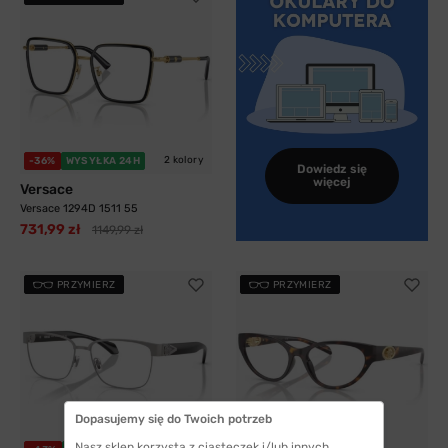
2 kolory
-36%
WYSYŁKA 24H
Dowiedz się
więcej
Versace
Versace 1294D 1511 55
731,99 zł
1149,99 zł
PRZYMIERZ
PRZYMIERZ
Dopasujemy się do Twoich potrzeb
Nasz sklep korzysta z ciasteczek i/lub innych