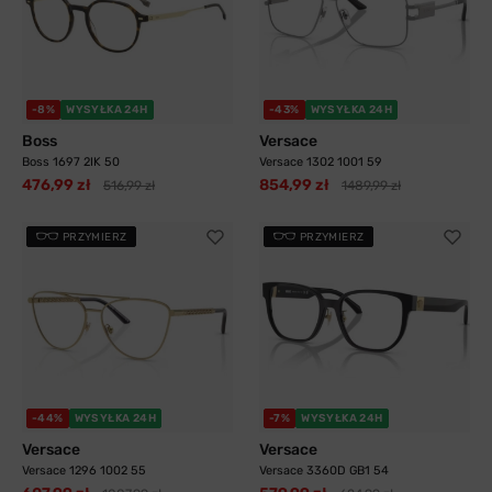
-8%
WYSYŁKA 24H
-43%
WYSYŁKA 24H
Boss
Versace
Boss 1697 2IK 50
Versace 1302 1001 59
476,99 zł
854,99 zł
516,99 zł
1489,99 zł
PRZYMIERZ
PRZYMIERZ
-44%
WYSYŁKA 24H
-7%
WYSYŁKA 24H
Versace
Versace
Versace 1296 1002 55
Versace 3360D GB1 54