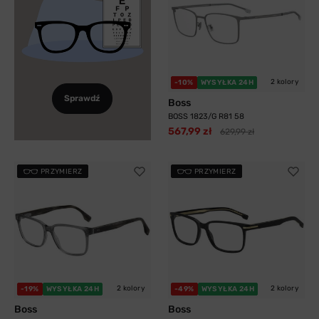
2 kolory
-10%
WYSYŁKA 24H
Sprawdź
Boss
BOSS 1823/G R81 58
567,99 zł
629,99 zł
PRZYMIERZ
PRZYMIERZ
2 kolory
2 kolory
-19%
WYSYŁKA 24H
-49%
WYSYŁKA 24H
Boss
Boss