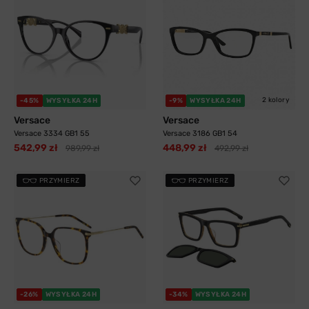
2 kolory
-45%
WYSYŁKA 24H
-9%
WYSYŁKA 24H
Versace
Versace
Versace 3334 GB1 55
Versace 3186 GB1 54
542,99 zł
448,99 zł
989,99 zł
492,99 zł
PRZYMIERZ
PRZYMIERZ
-26%
WYSYŁKA 24H
-34%
WYSYŁKA 24H