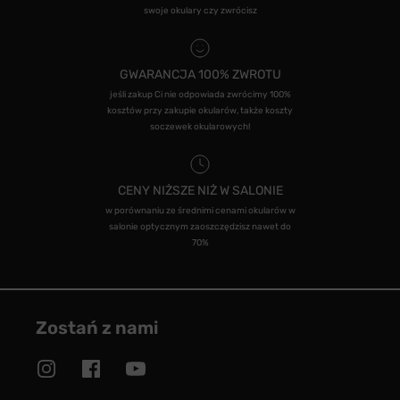
swoje okulary czy zwrócisz
GWARANCJA 100% ZWROTU
jeśli zakup Ci nie odpowiada zwrócimy 100%
kosztów przy zakupie okularów, także koszty
soczewek okularowych!
CENY NIŻSZE NIŻ W SALONIE
w porównaniu ze średnimi cenami okularów w
salonie optycznym zaoszczędzisz nawet do
70%
Zostań z nami