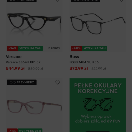
2 kolory
-36%
WYSYŁKA 24H
-40%
WYSYŁKA 24H
Versace
Boss
Versace 3364U GB1 52
BOSS 1484 SUB 56
544,99 zł
372,99 zł
850,99 zł
622,99 zł
PRZYMIERZ
-13%
WYSYŁKA 24H