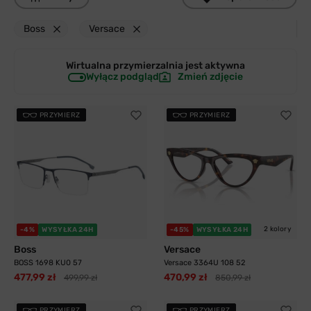
Boss
Versace
Wirtualna przymierzalnia jest
aktywna
Wyłącz podgląd
Zmień zdjęcie
PRZYMIERZ
PRZYMIERZ
2 kolory
-4%
WYSYŁKA 24H
-45%
WYSYŁKA 24H
Boss
Versace
BOSS 1698 KU0 57
Versace 3364U 108 52
477,99 zł
470,99 zł
499,99 zł
850,99 zł
PRZYMIERZ
PRZYMIERZ