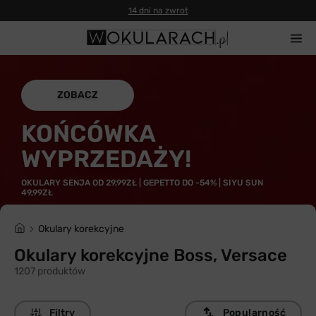
14 dni na zwrot
ZOBACZ
KOŃCÓWKA
WYPRZEDAŻY!
OKULARY SENJA OD 29,99ZŁ | GEPETTO DO -54% | SIYU SUN
49,99ZŁ
Okulary korekcyjne
Okulary korekcyjne Boss, Versace
1207 produktów
Filtry
Popularność