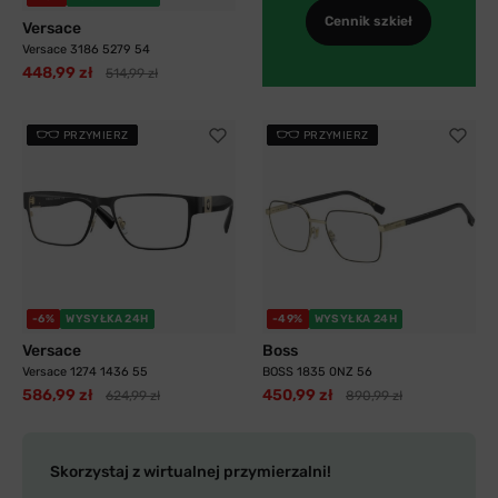
Cennik szkieł
Versace
Versace 3186 5279 54
448,99 zł
514,99 zł
PRZYMIERZ
PRZYMIERZ
-6%
WYSYŁKA 24H
-49%
WYSYŁKA 24H
Versace
Boss
Versace 1274 1436 55
BOSS 1835 0NZ 56
586,99 zł
450,99 zł
624,99 zł
890,99 zł
Skorzystaj z wirtualnej przymierzalni!