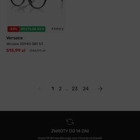
4 kolory
-55%
WYSYŁKA 24H
Versace
Versace 3394D GB1 53
515,99 zł
1146,99 zł
1
2
23
24
ZWROTY DO 14 DNI
masz 14 dni na decyzję czy chcesz zostawić