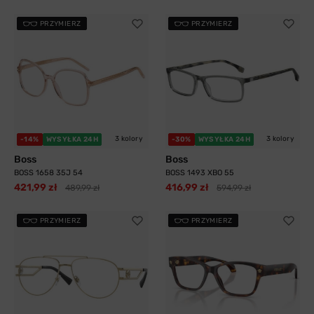
PRZYMIERZ
PRZYMIERZ
3 kolory
3 kolory
-14%
WYSYŁKA 24H
-30%
WYSYŁKA 24H
Boss
Boss
BOSS 1658 35J 54
BOSS 1493 XBO 55
421,99 zł
416,99 zł
489,99 zł
594,99 zł
PRZYMIERZ
PRZYMIERZ