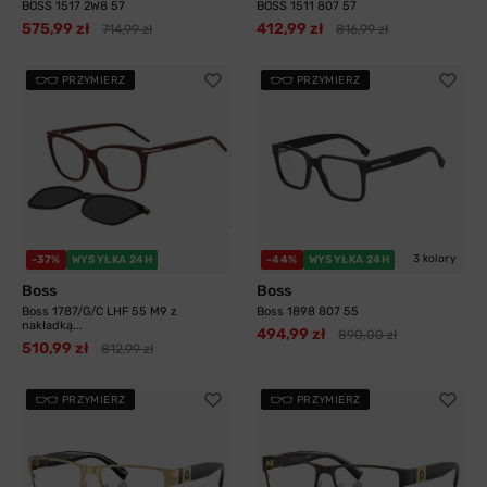
BOSS 1517 2W8 57
BOSS 1511 807 57
575,99 zł
412,99 zł
714,99 zł
816,99 zł
PRZYMIERZ
PRZYMIERZ
3 kolory
-37%
WYSYŁKA 24H
-44%
WYSYŁKA 24H
Boss
Boss
Boss 1787/G/C LHF 55 M9 z
Boss 1898 807 55
nakładką...
494,99 zł
890,00 zł
510,99 zł
812,99 zł
PRZYMIERZ
PRZYMIERZ