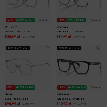
3 kolory
3 kolory
-41%
WYSYŁKA 24H
-27%
WYSYŁKA 24H
Versace
Versace
Versace 1274 1002 57
Versace 1274 1436 57
525,99 zł
581,99 zł
889,99 zł
794,99 zł
PRZYMIERZ
PRZYMIERZ
3 kolory
-58%
WYSYŁKA 24H
-44%
WYSYŁKA 24H
Boss
Versace
BOSS 1663 S45 54
Versace 3377U GB1 55
396,99 zł
549,99 zł
950,99 zł
989,99 zł