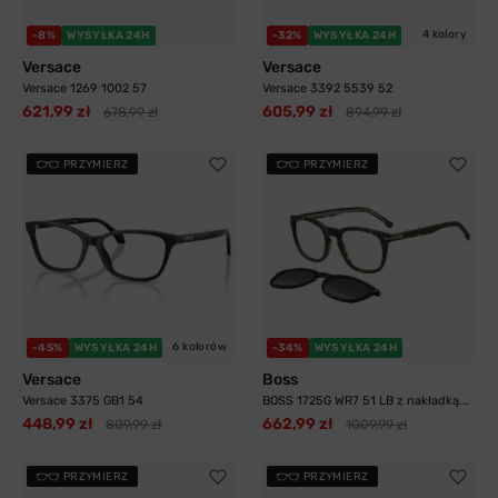
4 kolory
-8%
WYSYŁKA 24H
-32%
WYSYŁKA 24H
Versace
Versace
Versace 1269 1002 57
Versace 3392 5539 52
621,99 zł
605,99 zł
678,99 zł
894,99 zł
PRZYMIERZ
PRZYMIERZ
6 kolorów
-45%
WYSYŁKA 24H
-34%
WYSYŁKA 24H
Versace
Boss
Versace 3375 GB1 54
BOSS 1725G WR7 51 LB z nakładką...
448,99 zł
662,99 zł
809,99 zł
1009,99 zł
PRZYMIERZ
PRZYMIERZ