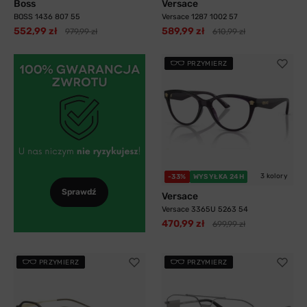
Boss
Versace
BOSS 1436 807 55
Versace 1287 1002 57
552,99 zł
589,99 zł
979,99 zł
610,99 zł
PRZYMIERZ
3 kolory
-33%
WYSYŁKA 24H
Sprawdź
Versace
Versace 3365U 5263 54
470,99 zł
699,99 zł
PRZYMIERZ
PRZYMIERZ