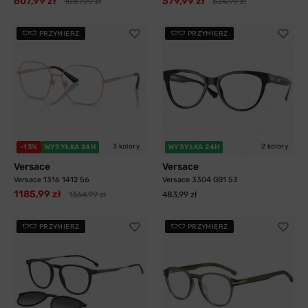
607,99 zł
579,99 zł
1087,99 zł
624,99 zł
PRZYMIERZ
PRZYMIERZ
3 kolory
2 kolory
-13%
WYSYŁKA 24H
WYSYŁKA 24H
Versace
Versace
Versace 1316 1412 56
Versace 3304 GB1 53
1185,99 zł
1364,99 zł
483,99 zł
PRZYMIERZ
PRZYMIERZ