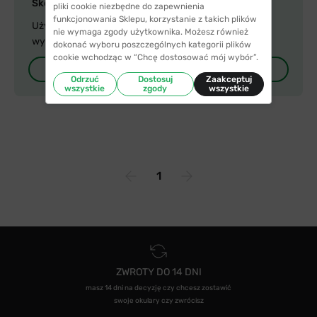
Skorzystaj z wirtualnej przymierzalni!
pliki cookie niezbędne do zapewnienia
funkcjonowania Sklepu, korzystanie z takich plików
Użyj kamerki, aby zobaczyć, jak wyglądasz w
nie wymaga zgody użytkownika. Możesz również
wybranych oprawkach.
dokonać wyboru poszczególnych kategorii plików
cookie wchodząc w “Chcę dostosować mój wybór”.
Zacznij przymierzać
Odrzuć
Dostosuj
Zaakceptuj
wszystkie
zgody
wszystkie
1
ZWROTY DO 14 DNI
masz 14 dni na decyzję czy chcesz zostawić
swoje okulary czy zwrócisz