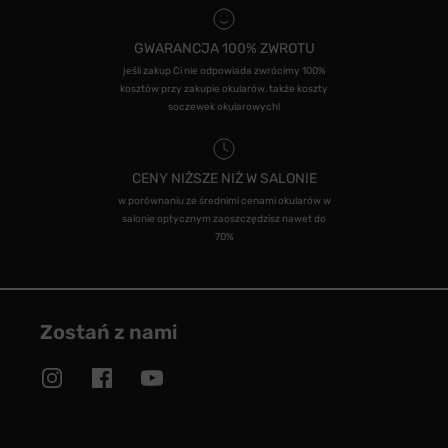
GWARANCJA 100% ZWROTU
jeśli zakup Ci nie odpowiada zwrócimy 100%
kosztów przy zakupie okularów, także koszty
soczewek okularowych!
CENY NIŻSZE NIŻ W SALONIE
w porównaniu ze średnimi cenami okularów w
salonie optycznym zaoszczędzisz nawet do
70%
Zostań z nami