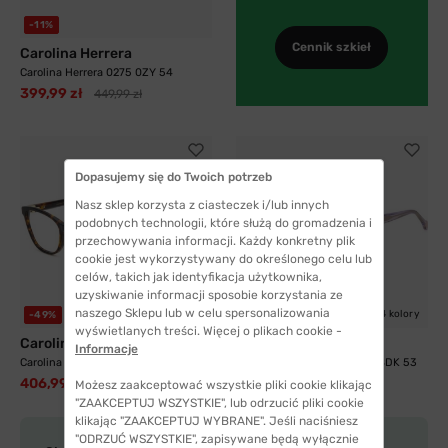
-11%
Cennik szkieł
Carolina Herrera
Carolina Herrera 0275 0ZY 54
399,99 zł
449,99 zł
Dopasujemy się do Twoich potrzeb
Nasz sklep korzysta z ciasteczek i/lub innych
podobnych technologii, które służą do gromadzenia i
przechowywania informacji. Każdy konkretny plik
cookie jest wykorzystywany do określonego celu lub
celów, takich jak identyfikacja użytkownika,
uzyskiwanie informacji sposobie korzystania ze
naszego Sklepu lub w celu spersonalizowania
4 kolory
4 kolory
-49%
-51%
wyświetlanych treści. Więcej o plikach cookie -
Carolina Herrera
Carolina Herrera
Informacje
Carolina Herrera HER 0239 O63 55
Carolina Herrera HER 0343 SDK 53
406,99 zł
370,99 zł
799,99 zł
756,00 zł
Możesz zaakceptować wszystkie pliki cookie klikając
"ZAAKCEPTUJ WSZYSTKIE", lub odrzucić pliki cookie
klikając "ZAAKCEPTUJ WYBRANE". Jeśli naciśniesz
"ODRZUĆ WSZYSTKIE", zapisywane będą wyłącznie