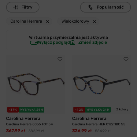
Filtry
Popularność
Carolina Herrera
Wielokolorowy
Wirtualna przymierzalnia jest
aktywna
Wyłącz podgląd
Zmień zdjęcie
2 kolory
-37%
WYSYŁKA 24H
-42%
WYSYŁKA 24H
Carolina Herrera
Carolina Herrera
Carolina Herrera 0055 F0T 54
Carolina Herrera HER 0122 1BC 55
367,99 zł
336,99 zł
582,99 zł
584,99 zł